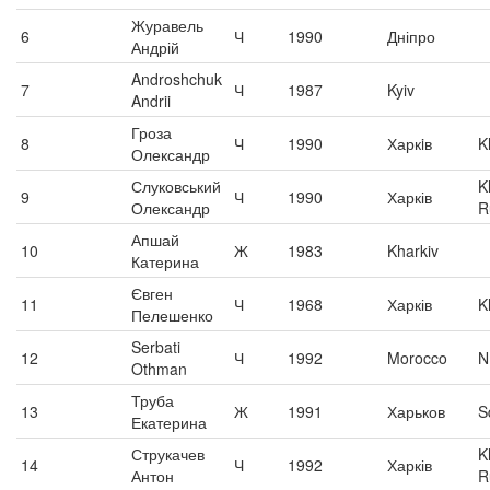
Журавель
6
Ч
1990
Дніпро
Андрій
Androshchuk
7
Ч
1987
Kyiv
Andrii
Гроза
8
Ч
1990
Харкiв
K
Олександр
Слуковський
K
9
Ч
1990
Харків
Олександр
R
Апшай
10
Ж
1983
Kharkiv
Катерина
Євген
11
Ч
1968
Харків
K
Пелешенко
Serbati
12
Ч
1992
Morocco
N
Othman
Труба
13
Ж
1991
Харьков
S
Екатерина
Струкачев
K
14
Ч
1992
Харків
Антон
R