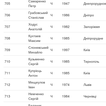
Самаренко
705
Ч
1947
Днепрорудно
Петр
Грабовський
706
Ч
1986
Дніпро
Станіслав
Ходус
707
Ч
1982
Запоріжжя
Анатолій
Кухтаев
708
Ч
1985
Дніпрорудне
Максим
Слоневський
709
Ч
1997
Київ
Михайло
Кузьменко
710
Ч
1985
Тернопіль
Сергій
Купрієць
711
Ч
1985
Київ
Антон
Мещеулов
712
Ч
1974
Львів
Іван
Немченко
713
Ч
1984
Чернівці
Сергій
Баланик