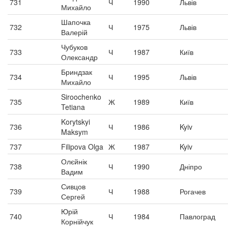
731
Ч
1990
Львів
Михайло
Шапочка
732
Ч
1975
Львів
Валерій
Чубуков
733
Ч
1987
Київ
Олександр
Бриндзак
734
Ч
1995
Львів
Михайло
Siroochenko
735
Ж
1989
Київ
Tetiana
Korytskyi
736
Ч
1986
Kyiv
Maksym
737
Filipova Olga
Ж
1987
Kyiv
Олєйнік
738
Ч
1990
Дніпро
Вадим
Сивцов
739
Ч
1988
Рогачев
Сергей
Юрій
740
Ч
1984
Павлоград
Корнійчук