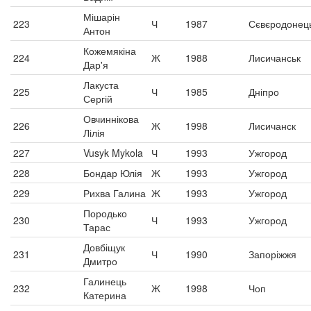
Мішарін
223
Ч
1987
Сєвєродонец
Антон
Кожемякіна
224
Ж
1988
Лисичанськ
Дар'я
Лакуста
225
Ч
1985
Дніпро
Сергій
Овчиннікова
226
Ж
1998
Лисичанск
Лілія
227
Vusyk Mykola
Ч
1993
Ужгород
228
Бондар Юлія
Ж
1993
Ужгород
229
Рихва Галина
Ж
1993
Ужгород
Породько
230
Ч
1993
Ужгород
Тарас
Довбіщук
231
Ч
1990
Запоріжжя
Дмитро
Галинець
232
Ж
1998
Чоп
Катерина