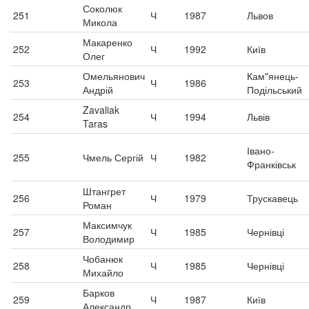
Соколюк
251
Ч
1987
Львов
Микола
Макаренко
252
Ч
1992
Київ
Олег
Омельянович
Кам"янець-
253
Ч
1986
Андрій
Подільський
Zavaliak
254
Ч
1994
Львів
Taras
Івано-
255
Чмель Сергій
Ч
1982
Франківськ
Штангрет
256
Ч
1979
Трускавець
Роман
Максимчук
257
Ч
1985
Чернівці
Володимир
Чобанюк
258
Ч
1985
Чернівці
Михайло
Барков
259
Ч
1987
Київ
Александр