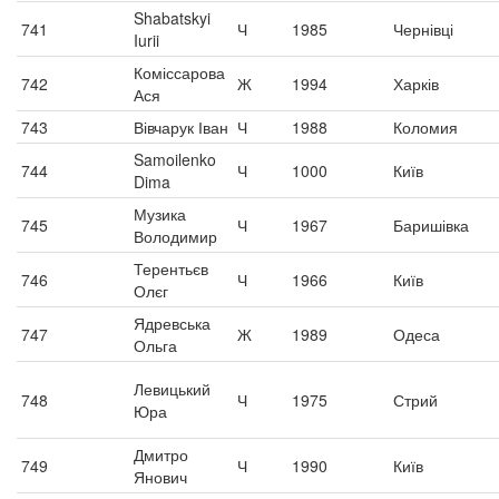
Shabatskyi
741
Ч
1985
Чернівці
Iurii
Коміссарова
742
Ж
1994
Харків
Ася
743
Вівчарук Іван
Ч
1988
Коломия
Samoilenko
744
Ч
1000
Київ
Dima
Музика
745
Ч
1967
Баришівка
Володимир
Терентьєв
746
Ч
1966
Київ
Олєг
Ядревська
747
Ж
1989
Одеса
Ольга
Левицький
748
Ч
1975
Стрий
Юра
Дмитро
749
Ч
1990
Київ
Янович