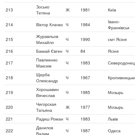
Зосько
213
Ж
1981
Київ
Тетяна
Івано-
214
Віктор Клачко
Ч
1984
Франківськ
Журавльов
215
Ч
1990
смт Ясіня
Михайло
216
Баккай Євген
Ч
84
Ясіня
Павлиенко
217
Ч
1983
Северодонец
Максим
Щерба
218
Ч
1967
Кропивницьк
Олександр
Хорошавин
219
Ч
1985
Мозырь
Вячеслав
Чигорская
220
Ж
1977
Мозырь
Татьяна
221
Радиш Роман
Ч
1983
Львів
Данилов
222
Ч
1987
Одеса
Вадим