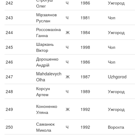
242
Ч
1986
Ужгород
Олег
Мірзаянов
243
Ч
1981
Чоп
Руслан
Россомахіна
244
Ж
1984
Ужгород
Ганна
Шаркань
245
Ч
1998
Чоп
Віктор
Дорошенко
246
Ч
1986
Чоп
Андрій
Mahdalevych
247
Ж
1987
Uzhgorod
Olha
Корсун
248
Ч
1989
Ужгород
Артем
Кононенко
249
Ж
1992
Ужгород
Уляна
Саманюк
250
Ч
1992
Ворохта
Микола