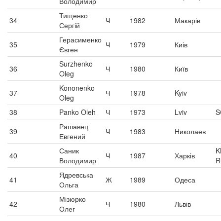
Володимир
Тищенко
34
Ч
1982
Макарів
Сергій
Герасименко
35
Ч
1979
Киів
Євген
Surzhenko
36
Ч
1980
Київ
Oleg
Kononenko
37
Ч
1978
Kyiv
Oleg
38
Panko Oleh
Ч
1973
Lviv
S
Рашавец
39
Ч
1983
Николаев
Евгений
Саник
K
40
Ч
1987
Харків
Володимир
R
Ядревська
41
Ж
1989
Одеса
Ольга
Мізюрко
42
Ч
1980
Львів
Олег