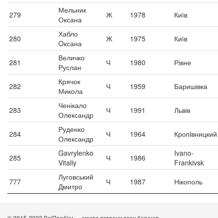
Мельник
279
Ж
1978
Київ
Оксана
Хабло
280
Ж
1975
Київ
Oксана
Величко
281
Ч
1980
Рівне
Руслан
Крячок
282
Ч
1959
Баришівка
Микола
Ченікало
283
Ч
1991
Львів
Олександр
Руденко
284
Ч
1964
Кропiвницкий
Олександр
Gavrylenko
Ivano-
285
Ч
1986
Vitaliy
Frankivsk
Луговський
777
Ч
1987
Нікополь
Дмитро
© 2015-2022 ВсіПробіги — место встречи всех бегунов.