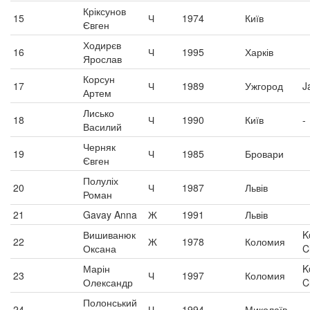
Кріксунов
15
Ч
1974
Київ
Євген
Ходирєв
16
Ч
1995
Харків
Ярослав
Корсун
17
Ч
1989
Ужгород
J
Артем
Лисько
18
Ч
1990
Київ
-
Василий
Черняк
19
Ч
1985
Бровари
Євген
Полуліх
20
Ч
1987
Львів
Роман
21
Gavay Anna
Ж
1991
Львів
Вишиванюк
K
22
Ж
1978
Коломия
Оксана
C
Марін
K
23
Ч
1997
Коломия
Олександр
C
Полонський
24
Ч
1994
Миколаїв