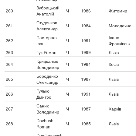
Зубрицький
260
Ч
1986
Житомир
Анатолій
Студенков
261
Ч
1984
Молодечно
Александр
Пастернак
Івано-
262
Ч
1991
Іван
Франківськ
263
Гук Роман
Ч
1999
Львів
Крицкалюк
264
Ч
1984
Косів
Володимир
Бороденко
265
Ч
1987
Львів
Олександр
Гулько
266
Ч
1991
Львів
Дмитро
Саник
267
Ч
1987
Харків
Володимир
Dovbush
268
Ч
1985
Львів
Roman
Demianovych