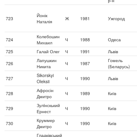
р-н
Йонік
723
Ж
1981
Ужгород
Наталія
Колебошин
724
Ч
1988
Одеса
Михаил
725
Галай Олег
Ч
1991
Львів
Лапушкин
Гомель
726
Ч
1987
Никита
(Беларусь)
Sikorskyi
727
Ч
1990
Львів
Oleksii
Афросін
728
Ч
1989
Київ
Дмитро
Зулiнскький
729
Ч
1990
Київ
Ернест
Круммер
730
Ч
1990
Київ
Дмитро
Гладківський