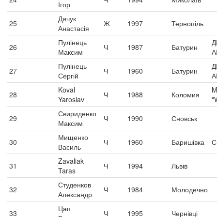
Ігор
Дячук
25
Ж
1997
Тернопіль
Анастасія
Пулінець
Д
26
Ч
1987
Батурин
Максим
А
Пулінець
Д
27
Ч
1960
Батурин
Сергій
А
Koval
M
28
Ч
1988
Коломия
Yaroslav
"
Свириденко
29
Ч
1990
Сновськ
Максим
Мищенко
30
Ч
1960
Баришівка
С
Василь
Zavaliak
31
Ч
1994
Львів
Taras
Студенков
32
Ч
1984
Молодечно
Александр
Цап
33
Ч
1995
Чернівці