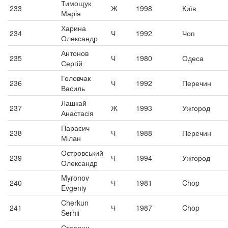
Тимощук
233
Ж
1998
Київ
Марія
Харина
234
Ч
1992
Чоп
Олександр
Антонов
235
Ч
1980
Одеса
Сергій
Головчак
236
Ч
1992
Перечин
Василь
Лашкай
237
Ж
1993
Ужгород
Анастасія
Парасич
238
Ч
1988
Перечин
Мілан
Островський
239
Ч
1994
Ужгород
Олександр
Myronov
240
Ч
1981
Chop
Evgeniy
Cherkun
241
Ч
1987
Chop
Serhii
Строгуш