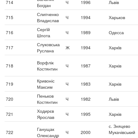
714
Ч
1996
Львів
Богдан
Слипченко
715
Ч
1994
Харьков
Владислав
Сергiй
716
Ч
1989
Одесса
Шпота
Слуковська
717
Ж
1994
Харкiв
Руслана
Ворфлік
718
Ч
1987
Харків
Костянтин
Кривоніс
719
Ч
1983
Харків
Максим
Пеньков
720
Ч
1982
Львів
Костянтин
Ходирєв
721
Ч
1995
Харків
Ярослав
с. Зняцево
Ганущак
722
Ч
2000
Мукачівський
Олександр