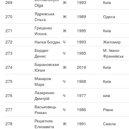
269
Ж
1993
Київ
Olga
Ядревська
270
Ж
1989
Одеса
Ольга
Гриценко
271
Ж
1995
Київ
Илона
272
Нагієв Богдан
Ч
1993
Житомир
Бордюг
М. Івано-
273
Ч
1995
Денис
Франківськ
Барановская
274
Ж
2019
Київ
Юлия
Макаров
275
Ч
1968
Київ
Марк
Лазаренко
276
Ч
1977
киів
Дмитрій
Васьковець
277
Ч
1986
Рівне
Роман
Решетняк
278
Ж
1991
Смела
Елизавета