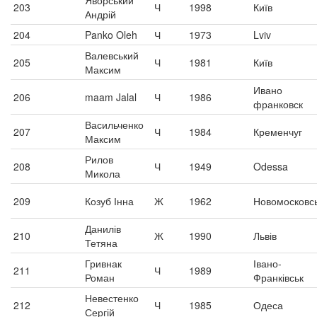
Яворський
203
Ч
1998
Київ
Андрій
204
Panko Oleh
Ч
1973
Lviv
Валевський
205
Ч
1981
Київ
Максим
Ивано
206
maam Jalal
Ч
1986
франковск
Васильченко
207
Ч
1984
Кременчуг
Максим
Рилов
208
Ч
1949
Odessa
Микола
209
Козуб Інна
Ж
1962
Новомосковс
Данилів
210
Ж
1990
Львів
Тетяна
Гривнак
Івано-
211
Ч
1989
Роман
Франківськ
Невестенко
212
Ч
1985
Одеса
Сергій