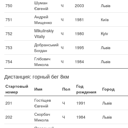
Шуман
750
Ч
2003
Львів
Євгеній
Андрей
751
Ч
1981
Київ
Мищенко
Mikulinskiy
752
Ч
1980
Kyiv
Vitaliy
Добранський
753
Ч
1995
Львів
Богдан
Глібович
754
Ч
1984
Львів
Микола
Дистанция: горный бег 8км
Стартовый
Год
Имя
Пол
Город
номер
рождения
Гостіщев
201
Ч
1991
Львів
Євгеній
Скорбач
202
Ч
1984
Львів
Микола