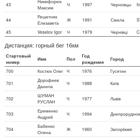
Никифорюк
43
Ч
1997
Черновцы
I
Максим
Решетняк
44
Ж
1991
Смела
S
Елизавета
45
Veselov Igor
Ч
1979
Чернівці
C
Дистанция: горный бег 16км
Стартовый
Год
Имя
Пол
Город
номер
рождения
700
Костюк Олег
Ч
1976
Гусятин
Дорофеев
701
Ч
1988
Київ
Данила
ШУМАН
702
Ч
1977
Львів
РУСЛАН
Еременко
703
Ч
1994
Днепрорудно
Андрей
Бабенко
704
Ж
1960
Запорiжжя
Олена