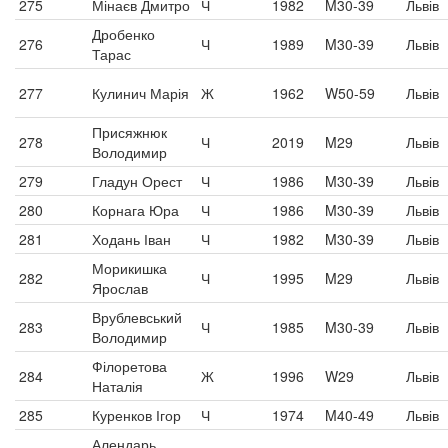
275
Мінаєв Дмитро
Ч
1982
M30-39
Львів
Дробенко
276
Ч
1989
M30-39
Львів
Тарас
277
Кулинич Марія
Ж
1962
W50-59
Львів
Присяжнюк
278
Ч
2019
M29
Львів
Володимир
279
Гладун Орест
Ч
1986
M30-39
Львів
280
Корнага Юра
Ч
1986
M30-39
Львів
281
Ходань Іван
Ч
1982
M30-39
Львів
Морикишка
282
Ч
1995
M29
Львів
Ярослав
Врублевський
283
Ч
1985
M30-39
Львів
Володимир
Філоретова
284
Ж
1996
W29
Львів
Наталія
285
Куренков Ігор
Ч
1974
M40-49
Львів
Алендарь