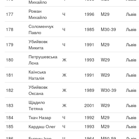
Михайло
Роман
177
Ч
1996
M29
Львів
Михайло
Соломенчук
178
Ч
1985
M30-39
Львів
Павло
Убийвовк
179
Ч
1991
M29
Львів
Микита
Петрушевська
180
Ж
1993
W29
Львів
Лєна
Каїнська
181
Ж
1991
W29
Львів
Наталія
Убийвовк
182
Ж
1989
W30-39
Львів
Оксана
Щадило
183
Ж
2001
W29
Львів
Тетяна
184
Ткач Назар
Ч
1992
M29
Львів
185
Кардаш Олег
Ч
1993
M29
Львів
186
Бугрин Ігор
Ч
1964
M50-59
Львів