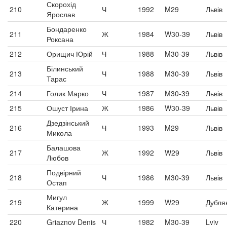
Скорохід
210
Ч
1992
M29
Львів
Ярослав
Бондаренко
211
Ж
1984
W30-39
Львів
Роксана
212
Орищич Юрій
Ч
1988
M30-39
Львів
Білинський
213
Ч
1988
M30-39
Львів
Тарас
214
Голик Марко
Ч
1987
M30-39
Львів
215
Ошуст Ірина
Ж
1986
W30-39
Львів
Дзедзінський
216
Ч
1993
M29
Львів
Микола
Балашова
217
Ж
1992
W29
Львів
Любов
Подвірний
218
Ч
1986
M30-39
Львів
Остап
Мигул
219
Ж
1999
W29
Дубля
Катерина
220
Griaznov Denis
Ч
1982
M30-39
Lviv