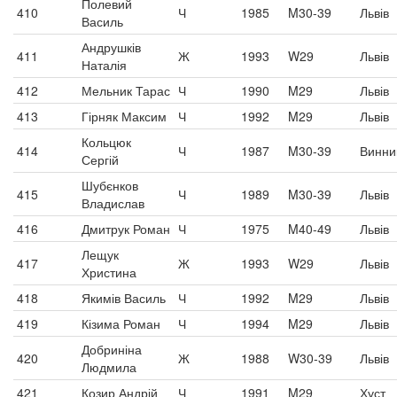
Полевий
410
Ч
1985
M30-39
Львів
Василь
Андрушків
411
Ж
1993
W29
Львів
Наталія
412
Мельник Тарас
Ч
1990
M29
Львів
413
Гірняк Максим
Ч
1992
M29
Львів
Кольцюк
414
Ч
1987
M30-39
Винни
Сергій
Шубєнков
415
Ч
1989
M30-39
Львів
Владислав
416
Дмитрук Роман
Ч
1975
M40-49
Львів
Лещук
417
Ж
1993
W29
Львів
Христина
418
Якимів Василь
Ч
1992
M29
Львів
419
Кізима Роман
Ч
1994
M29
Львів
Добриніна
420
Ж
1988
W30-39
Львів
Людмила
421
Козир Андрій
Ч
1991
M29
Хуст