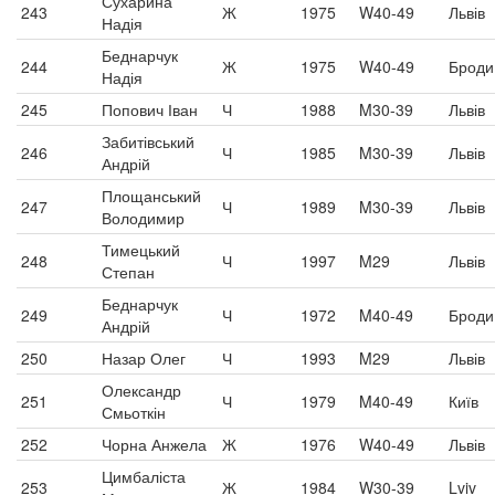
Сухарина
243
Ж
1975
W40-49
Львів
Надія
Беднарчук
244
Ж
1975
W40-49
Броди
Надія
245
Попович Іван
Ч
1988
M30-39
Львів
Забитівський
246
Ч
1985
M30-39
Львів
Андрій
Площанський
247
Ч
1989
M30-39
Львів
Володимир
Тимецький
248
Ч
1997
M29
Львів
Степан
Беднарчук
249
Ч
1972
M40-49
Броди
Андрій
250
Назар Олег
Ч
1993
M29
Львів
Олександр
251
Ч
1979
M40-49
Київ
Смьоткін
252
Чорна Анжела
Ж
1976
W40-49
Львів
Цимбаліста
253
Ж
1984
W30-39
Lviv