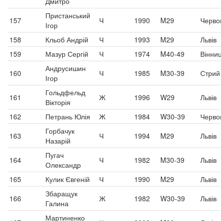
Дмитро
Пристанський
157
Ч
1990
M29
Черво
Ігор
158
Кльоб Андрій
Ч
1993
M29
Львів
159
Мазур Сергій
Ч
1974
M40-49
Вінни
Андрусишин
160
Ч
1985
M30-39
Стрий
Ігор
Гольдфельд
161
Ж
1996
W29
Львів
Вікторія
162
Петрань Юлія
Ж
1984
W30-39
Черво
Горбачук
163
Ч
1994
M29
Львів
Назарій
Пугач
164
Ч
1982
M30-39
Львів
Олександр
165
Кулик Євгеній
Ч
1990
M29
Львів
Збаращук
166
Ж
1982
W30-39
Львів
Галина
Мартиненко