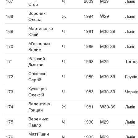
167
Ч
2009
M29
Львів
Єгор
Вороняк
168
Ж
1994
W29
Львів
Олена
Мартиненко
169
Ч
1981
M30-39
Львів
Юрій
М'яснянкін
170
Ч
1986
M30-39
Львів
Вадим
Ракочий
171
Ч
1998
M29
Ternop
Дмитро
Сліпенко
172
Ч
1989
M30-39
Глухів
Сергій
Кузнєцов
173
Ч
1983
M30-39
Чернів
Олексій
Валентина
174
Ж
1981
W30-39
Львів
Грицан
Веремчук
175
Ч
1990
M29
Львів
Павло
Матвіїшин
176
Ч
1993
M29
Львів