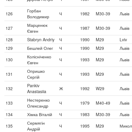
Горбан
126
Ч
1982
M30-39
Львів
Володимир
Марценюк
127
Ч
1987
M30-39
Львів
Євген
128
Stabryn Andriy
Ч
1990
M29
Lviv
129
Бешлей Олег
Ч
1990
M29
Львів
Колісніченко
130
Ч
1993
M29
Львів
Євген
Опришко
131
Ч
1993
M29
Львів
Сергій
Pankiv
132
Ж
1992
W29
Львів
Anastasiia
Нестеренко
133
Ч
1979
M40-49
Львів
Олександр
134
Хімка Віталій
Ч
1983
M30-39
Львів
Сермягін
135
Ч
1995
M29
Микол
Андрій