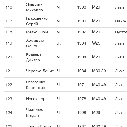
Яніцький
116
Ч
1998
M29
Львів
Михайло
Грабовенко
117
Ч
1990
M29
Івано-
Сергій
118
Метко Юрій
Ч
1992
M29
Пусто
Хомицька
119
Ж
1994
W29
Львів
Ольга
Кравець
120
Ч
1994
M29
Львів
Дмитро
121
Черевко Денис
Ч
1984
M30-39
Львів
Розовенко
122
Ч
1971
M40-49
Львів
Костянтин
123
Новак Ігор
Ч
1978
M40-49
Львів
Чичкевич
124
Ч
1998
M29
Львів
Богдан
125
Дорош Петро
Ч
1987
M30-39
Львів