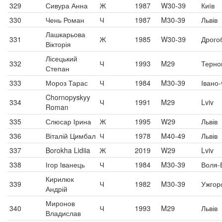
329
Сивура Анна
Ж
1987
W30-39
Київ
330
Чень Роман
Ч
1987
M30-39
Львів
Лашкарьова
331
Ж
1985
W30-39
Дрого
Вікторія
Лісецький
332
Ч
1993
M29
Терно
Степан
333
Мороз Тарас
Ч
1984
M30-39
Івано-
Chornopyskyy
334
Ч
1991
M29
Lviv
Roman
335
Слюсар Ірина
Ж
1995
W29
Львів
336
Віталій Цимбал
Ч
1978
M40-49
Львів
337
Borokha Lidiia
Ж
2019
W29
Lviv
338
Ігор Іванець
Ч
1984
M30-39
Воля-
Кирилюк
339
Ч
1982
M30-39
Ужгор
Андрій
Миронов
340
Ч
1993
M29
Львів
Владислав