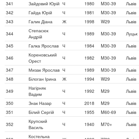
341
Зайдовий Юрій
Ч
1980
M30-39
Львів
342
Гайда Юрій
Ч
1981
M30-39
Львів
343
Галик Діана
Ж
1998
W29
Львів
Степасюк
344
Ч
1989
M30-39
Луцьк
Андрій
345
Галка Ярослав
Ч
1984
M30-39
Львів
Кореновський
346
Ч
1982
M30-39
Львів
Орест
347
Мизак Ярослав
Ч
1989
M30-39
Львів
348
Білоган Ірина
Ж
1994
W29
Львів
Нагірняк
349
Ч
1992
M29
Львів
Вадим
350
Знак Назар
Ч
2018
M29
Львів
351
Білий Сергій
Ч
1955
M60-69
Львів
Крупский
352
Ч
1940
M70+
Львів
Василь
Костельна