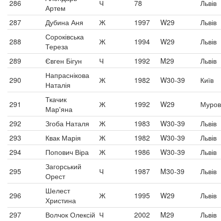
286
Ч
78
Львів
Артем
287
Дубина Аня
Ж
1997
W29
Львів
Сороківська
288
Ж
1994
W29
Львів
Тереза
289
Євген Бігун
Ч
1992
M29
Львів
Напраснікова
290
Ж
1982
W30-39
Київ
Наталія
Ткачик
291
Ж
1992
W29
Муров
Мар'яна
292
Згоба Наталя
Ж
1983
W30-39
Львів
293
Квак Марія
Ж
1982
W30-39
Львів
294
Попович Віра
Ж
1986
W30-39
Львів
Загорський
295
Ч
1987
M30-39
Львів
Орест
Шелест
296
Ж
1995
W29
Львів
Христина
297
Волчок Олексій
Ч
2002
M29
Львів