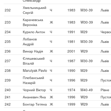
Олександр
Хмельницький
232
Ч
1983
M30-39
Львів
Сергій
Карачевська
233
Ж
1983
W30-39
Львів
Вероніка
234
Курило Антон
Ч
1991
M29
Черво
Лобанов
235
Ч
1981
M30-39
Львів
Андрій
236
Винар Надія
Ж
2001
W29
Львів
Єляшевський
237
Ч
1987
M30-39
Львів
Віталій
238
Marutyak Pavlo
Ч
1990
M29
Львів
Плебанський
239
Ч
1996
M29
Пусто
Назарій
240
Чорний Віктор
Ч
1974
M40-49
Рiвне
241
Ананевич Яна
Ж
1996
W29
Пусто
242
Бонтар Тетяна
Ж
1999
W29
Львів