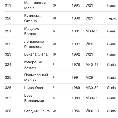
Маньковська
319
Ж
1995
W29
Львів
Марія
Бутинська
320
Ж
1998
W29
Терно
Оксана
Мацевко
321
Ч
1981
M30-39
Львів
Богдан
Логвиненко
322
Ж
1997
W29
Львів
Роксоляна
323
Buksha Olena
Ж
1992
W29
Львів
Кучеренко
324
Ч
1976
M40-49
Львів
Андрій
Паньковський
325
Ч
1991
M29
Львів
Мар'ян
326
Шира Олег
Ч
1989
M30-39
Львів
Бевз
327
Ч
1989
M30-39
Львів
Володимир
328
Стадник Ольга
Ж
1956
W60-69
Львів