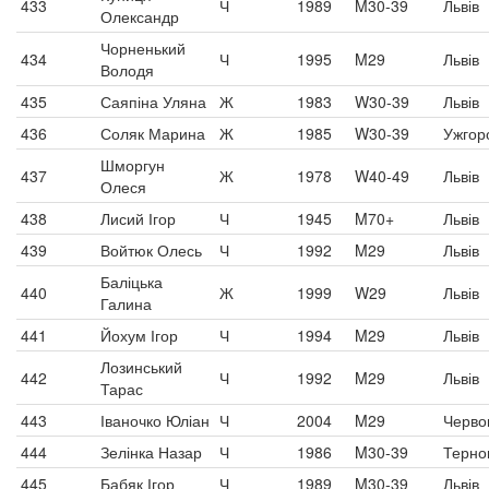
433
Ч
1989
M30-39
Львів
Олександр
Чорненький
434
Ч
1995
M29
Львів
Володя
435
Саяпіна Уляна
Ж
1983
W30-39
Львів
436
Соляк Марина
Ж
1985
W30-39
Ужгор
Шморгун
437
Ж
1978
W40-49
Львів
Олеся
438
Лисий Ігор
Ч
1945
M70+
Львів
439
Войтюк Олесь
Ч
1992
M29
Львів
Баліцька
440
Ж
1999
W29
Львів
Галина
441
Йохум Ігор
Ч
1994
M29
Львів
Лозинський
442
Ч
1992
M29
Львів
Тарас
443
Іваночко Юліан
Ч
2004
M29
Черво
444
Зелінка Назар
Ч
1986
M30-39
Терно
445
Бабяк Ігор
Ч
1989
M30-39
Львів