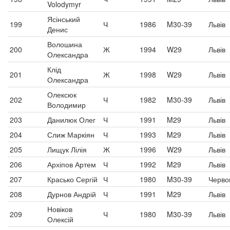
Volodymyr
Ясінський
199
Ч
1986
M30-39
Львів
Денис
Волошина
200
Ж
1994
W29
Львів
Олександра
Клід
201
Ж
1998
W29
Львів
Олександра
Олексюк
202
Ч
1982
M30-39
Львів
Володимир
203
Данилюк Олег
Ч
1991
M29
Львів
204
Слиж Маркіян
Ч
1993
M29
Львів
205
Лищук Лілія
Ж
1996
W29
Львів
206
Архіпов Артем
Ч
1992
M29
Львів
207
Красько Сергій
Ч
1980
M30-39
Черво
208
Дурнов Андрій
Ч
1991
M29
Львів
Новіков
209
Ч
1980
M30-39
Львів
Олексій