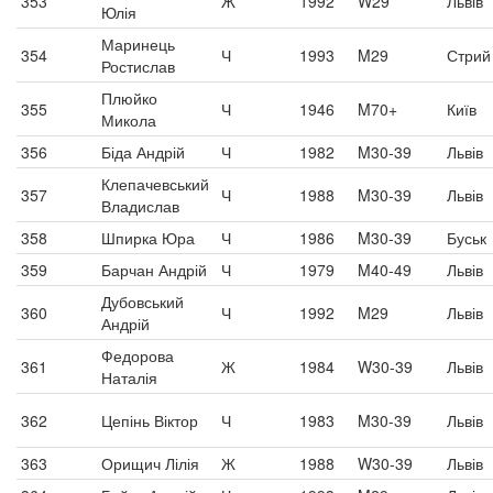
353
Ж
1992
W29
Львів
Юлія
Маринець
354
Ч
1993
M29
Стрий
Ростислав
Плюйко
355
Ч
1946
M70+
Київ
Микола
356
Біда Андрій
Ч
1982
M30-39
Львів
Клепачевський
357
Ч
1988
M30-39
Львів
Владислав
358
Шпирка Юра
Ч
1986
M30-39
Буськ
359
Барчан Андрій
Ч
1979
M40-49
Львів
Дубовський
360
Ч
1992
M29
Львів
Андрій
Федорова
361
Ж
1984
W30-39
Львів
Наталія
362
Цепінь Віктор
Ч
1983
M30-39
Львів
363
Орищич Лілія
Ж
1988
W30-39
Львів