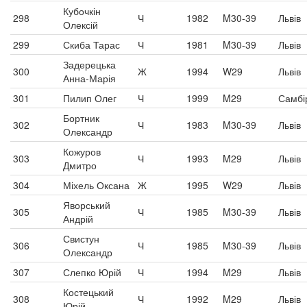
Кубочкін
298
Ч
1982
M30-39
Львів
Олексій
299
Скиба Тарас
Ч
1981
M30-39
Львів
Задерецька
300
Ж
1994
W29
Львів
Анна-Марія
301
Пилип Олег
Ч
1999
M29
Самбі
Бортник
302
Ч
1983
M30-39
Львів
Олександр
Кожуров
303
Ч
1993
M29
Львів
Дмитро
304
Міхель Оксана
Ж
1995
W29
Львів
Яворський
305
Ч
1985
M30-39
Львів
Андрій
Свистун
306
Ч
1985
M30-39
Львів
Олександр
307
Слепко Юрій
Ч
1994
M29
Львів
Костецький
308
Ч
1992
M29
Львів
Юрій