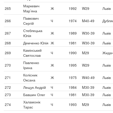
Маркевич
265
Ж
1992
W29
Львів
Мар’яна
Павкович
266
Ч
1974
M40-49
Дубля
Сергій
Стеблецька
267
Ж
1989
W30-39
Львів
Юлія
268
Демченко Юлія
Ж
1981
W30-39
Львів
Камінський
269
Ч
1990
M29
Жидач
Святослав
Павленко
270
Ж
1995
W29
Львів
Ірина
Колісник
271
Ж
1975
W40-49
Львів
Оксана
272
Лещук Андрій
Ч
1984
M30-39
Львів
273
Бавшин Олег
Ч
1981
M30-39
Львів
Халамонік
274
Ч
1993
M29
Львів
Тарас