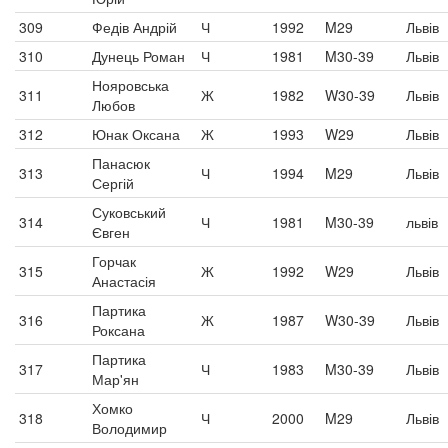
309
Федів Андрій
Ч
1992
M29
Львів
310
Дунець Роман
Ч
1981
M30-39
Львів
Нояровська
311
Ж
1982
W30-39
Львів
Любов
312
Юнак Оксана
Ж
1993
W29
Львів
Панасюк
313
Ч
1994
M29
Львів
Сергій
Суковський
314
Ч
1981
M30-39
львів
Євген
Горчак
315
Ж
1992
W29
Львів
Анастасія
Партика
316
Ж
1987
W30-39
Львів
Роксана
Партика
317
Ч
1983
M30-39
Львів
Мар'ян
Хомко
318
Ч
2000
M29
Львів
Володимир