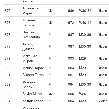
Андрій
Терновська
375
Ж
1989
W30-39
Львів
Марія
Койнаш
376
Ж
1972
W40-49
Львів
Лариса
Павлюк
377
Ч
1987
M30-39
Львів
Олександр
Тетерук
378
Ч
1987
M30-39
Львів
Дмитро
Максимів
379
Ч
1993
M29
Львів
Мирон
380
Мацюк Тарас
Ч
1993
M29
Львів
381
Bilohan Taras
Ч
1991
M29
Львів
Федоров
382
Ч
1984
M30-39
Львів
Сергій
383
Savka Marta
Ж
1996
W29
Львів
384
Кащак Тарас
Ч
1994
M29
Сокіл
Мостенчук