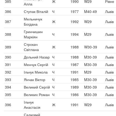
385
Ж
1990
W29
Рівне
Алла
386
Ступак Віталій
Ч
1977
M40-49
Львів
Мельничук
387
Ж
1992
W29
Львів
Богдана
Гринчишин
388
Ч
1994
M29
Львів
Маркіян
Строкач
389
Ж
1988
W30-39
Львів
Світлана
390
Дольний Назар
Ч
1988
M30-39
Львів
391
Менчук Сергій
Ч
1987
M30-39
Львів
392
Ільчук Микола
Ч
1991
M29
Львів
393
Янчак Віктор
Ч
1985
M30-39
Львів
394
Великий Сергій
Ч
1989
M30-39
Львів
395
Великих Роман
Ч
1986
M30-39
Львів
Ільчук
396
Ж
1991
W29
Львів
Анастасія
Садковий