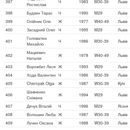
397
Ч
1983
M30-39
Львів
Ростислав
398
Будзин Тарас
Ч
1990
M29
Львів
399
Олійник Оля
Ж
1977
W40-49
Львів
400
Засадний Олег
Ч
1995
M29
Львів
Головатюк
401
Ч
1986
M30-39
Львів
Михайло
Мацкевич
402
Ж
1978
W40-49
Львів
Наталія
403
Ворожбит Леся
Ж
1993
W29
Львів
404
Хода Валентин
Ч
1986
M30-39
Львів
405
Chernyak Olga
Ж
1987
W30-39
Kyiv
Шевченко
406
Ж
1994
W29
Львів
Сніжана
407
Дячук Віталій
Ч
1996
M29
Ясіня
408
Волошин Люба
Ж
1987
W30-39
Львів
409
Лучин Оксана
Ж
1988
W30-39
Львів