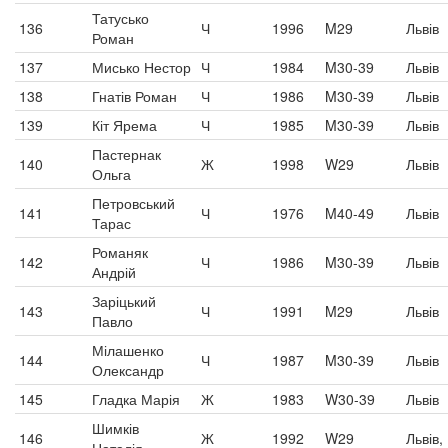
Татусько
136
Ч
1996
M29
Львів
Роман
137
Мисько Нестор
Ч
1984
M30-39
Львів
138
Гнатів Роман
Ч
1986
M30-39
Львів
139
Кіт Ярема
Ч
1985
M30-39
Львів
Пастернак
140
Ж
1998
W29
Львів
Ольга
Петровський
141
Ч
1976
M40-49
Львів
Тарас
Романяк
142
Ч
1986
M30-39
Львів
Андрій
Заріцький
143
Ч
1991
M29
Львів
Павло
Мілашенко
144
Ч
1987
M30-39
Львів
Олександр
145
Гладка Марія
Ж
1983
W30-39
Львів
Шимків
146
Ж
1992
W29
Львів,