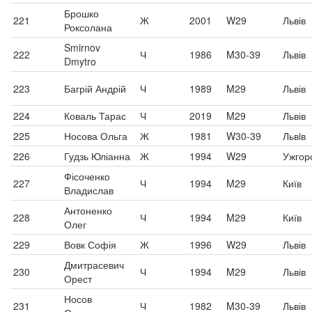
Брошко
221
Ж
2001
W29
Львів
Роксолана
Smirnov
222
Ч
1986
M30-39
Львів
Dmytro
223
Багрій Андрій
Ч
1989
M29
Львів
224
Коваль Тарас
Ч
2019
M29
Львів
225
Носова Ольга
Ж
1981
W30-39
Львiв
226
Гудзь Юліанна
Ж
1994
W29
Ужгор
Фісоченко
227
Ч
1994
M29
Київ
Владислав
Антоненко
228
Ч
1994
M29
Київ
Олег
229
Вовк Софія
Ж
1996
W29
Львів
Дмитрасевич
230
Ч
1994
M29
Львів
Орест
Носов
231
Ч
1982
M30-39
Львів