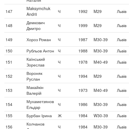
Наталія
Maksymchuk
147
Ч
1992
M29
Львів
Andrii
Демкович
148
Ч
1999
M29
Львів
Дмитро
149
Хороз Роман
Ч
1987
M30-39
Львів
150
Рубльов Антон
Ч
1988
M30-39
Львів
Каїнський
151
Ч
1978
M40-49
Львів
Зореслав
Вороняк
152
Ч
1994
M29
Львів
Руслан
Макайкін
153
Ч
1973
M40-49
Львів
Валерій
Мухаметзянов
154
Ч
1986
M30-39
Львів
Ельдар
155
Бурбан Ірина
Ж
1984
W30-39
Львів
Колчанов
156
Ч
1984
M30-39
Львів