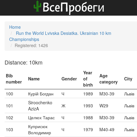
Home
Run the World Lvivska Desiatka. Ukrainian 10 km
Championships
Registered: 1426
Distance: 10km
Year
Bib
Age
Name
Gender
of
City
number
category
birth
100
Курій Богдан
Ч
1989
M30-39
Львів
Siroochenko
101
Ж
1993
W29
Львів
AzizA
102
Целюх Тарас
Ч
1988
M30-39
Львів
Куприсюк
103
Ч
1979
M40-49
Львів
Володимир