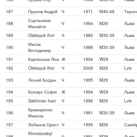
187
Прунов Андрій
Ч
1971
M40-49
Терно
Сцельніков
188
Ч
1994
M29
Львів
Михайло
189
Oleksyuk Ihor
Ч
1980
M30-39
Львів
Мисак
190
Ч
1988
M30-39
Львів
Володимир
191
Карпінська Яна
Ж
1994
W29
Львів
192
Oleksyuk Ihor
Ч
2009
M29
Lviv
193
Лісний Богдан
Ч
1995
M29
Львів
194
Біловус Софія
Ж
1994
W29
Львів
195
Sakhman Ivan
Ч
1996
M29
Lviv
Крамаренко
196
Ч
1981
M30-39
Львів
Микола
197
Лобанов Орест
Ч
1995
M29
Самбі
Khmelovskyi
198
Ч
1991
M29
Львів