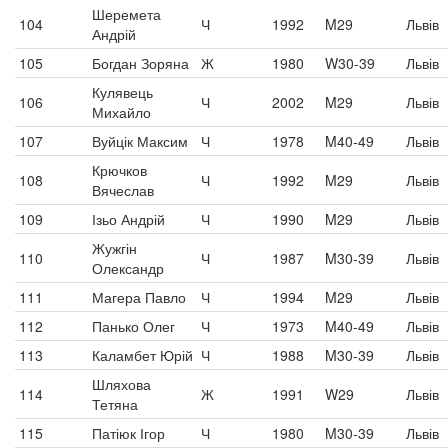
Шеремета
104
Ч
1992
M29
Львів
Андрій
105
Богдан Зоряна
Ж
1980
W30-39
Львів
Кулявець
106
Ч
2002
M29
Львів
Михайло
107
Вуйцік Максим
Ч
1978
M40-49
Львів
Крючков
108
Ч
1992
M29
Львів
Вячеслав
109
Ізьо Андрій
Ч
1990
M29
Львів
Жужгін
110
Ч
1987
M30-39
Львів
Олександр
111
Магера Павло
Ч
1994
M29
Львів
112
Панько Олег
Ч
1973
M40-49
Львів
113
Каламбет Юрій
Ч
1988
M30-39
Львів
Шляхова
114
Ж
1991
W29
Львів
Тетяна
115
Патіюк Ігор
Ч
1980
M30-39
Львів