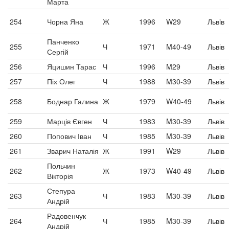
Марта
254
Чорна Яна
Ж
1996
W29
Львiв
Панченко
255
Ч
1971
M40-49
Львів
Сергій
256
Яцишин Тарас
Ч
1996
M29
Львів
257
Піх Олег
Ч
1988
M30-39
Львів
258
Боднар Галина
Ж
1979
W40-49
Львів
259
Марців Євген
Ч
1983
M30-39
Львів
260
Попович Іван
Ч
1985
M30-39
Львів
261
Зварич Наталія
Ж
1991
W29
Львів
Польчин
262
Ж
1973
W40-49
Львів
Вікторія
Степура
263
Ч
1983
M30-39
Львів
Андрій
Радовенчук
264
Ч
1985
M30-39
Львів
Андрій