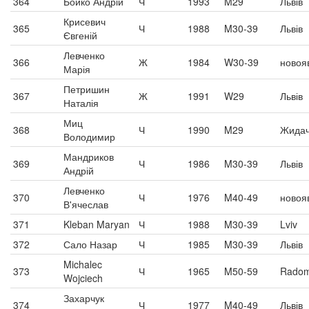
364
Бойко Андрій
Ч
1993
M29
Львів
Крисевич
365
Ч
1988
M30-39
Львів
Євгеній
Левченко
366
Ж
1984
W30-39
новоя
Марія
Петришин
367
Ж
1991
W29
Львів
Наталія
Миц
368
Ч
1990
M29
Жидач
Володимир
Мандриков
369
Ч
1986
M30-39
Львів
Андрій
Левченко
370
Ч
1976
M40-49
новоя
В'ячеслав
371
Kleban Maryan
Ч
1988
M30-39
Lviv
372
Сало Назар
Ч
1985
M30-39
Львів
Michalec
373
Ч
1965
M50-59
Rado
Wojciech
Захарчук
374
Ч
1977
M40-49
Львів