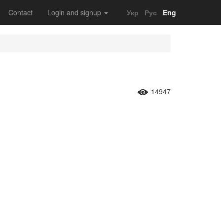
Contact
Login and signup
Укр
Рус
Eng
14947