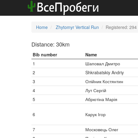
Home
Zhytomyr Vertical Run
Registered: 294
Distance: 30km
Bib number
Name
1
Шаповал Дмитро
2
Shkrabatskiy Andriy
3
Олійник Костянтин
4
Лут Сергій
5
Абрютіна Марія
6
Карук Ігор
7
Московець Олег