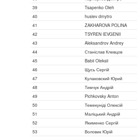
39
Tsapenko Oleh
40
husiev dmytro
41
ZAKHAROVA POLINA
42
TSYREN IEVGENII
43
Aleksandrov Andrey
44
Станіслав Клевцов
45
Babii Oleksii
46
Щусь Сергій
47
Кулаковский Юрий
48
Тимчук Андрій
49
Pichkovsky Anton
50
Темекуніді Олексій
51
Маліцький Андрій
52
Якименко Сергій
53
Воловик Юрій