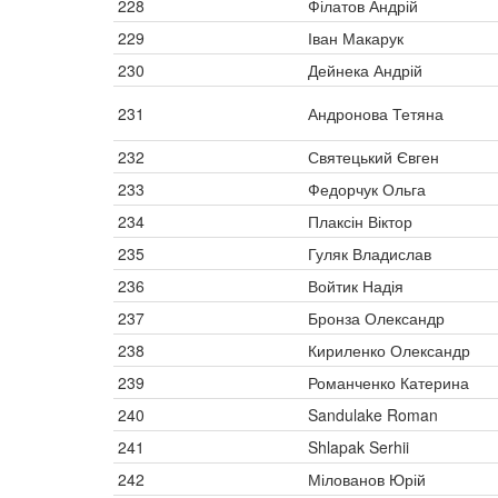
228
Філатов Андрій
229
Іван Макарук
230
Дейнека Андрій
231
Андронова Тетяна
232
Святецький Євген
233
Федорчук Ольга
234
Плаксін Віктор
235
Гуляк Владислав
236
Войтик Надія
237
Бронза Олександр
238
Кириленко Олександр
239
Романченко Катерина
240
Sandulake Roman
241
Shlapak Serhii
242
Мілованов Юрій