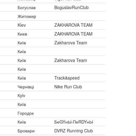
Богуслав
BoguslavRunClub
Житомир
Kiev
ZAKHAROVA TEAM
Киев
ZAKHAROVA TEAM
Київ
Zakharova Team
Київ
Київ
Zakharova Team
Київ
Київ
Track&speed
Чернівці
Nike Run Club
Кyiv
Київ
Городок
Київ
БеGYнЫ-ПеRDYнЫ
Бровари
DVRZ Running Club