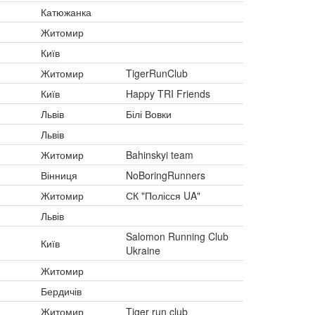
Катюжанка
Житомир
Київ
Житомир
TigerRunClub
Київ
Happy TRI Friends
Львів
Білі Вовки
Львів
Житомир
Bahinskyi team
Вінниця
NoBoringRunners
Житомир
СК "Полісся UA"
Львів
Salomon Running Club
Київ
Ukraine
Житомир
Бердичів
Житомир
Tiger run club