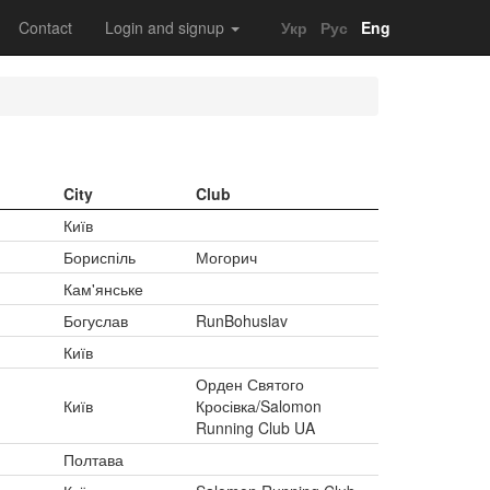
Contact
Login and signup
Укр
Рус
Eng
City
Club
Київ
Бориспіль
Могорич
Кам'янське
Богуслав
RunBohuslav
Київ
Орден Святого
Київ
Кросівка/Salomon
Running Club UA
Полтава