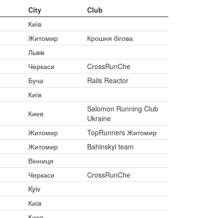
City
Club
Київ
Житомир
Крошня бігова
Львів
Черкаси
CrossRunChe
Буча
Rails Reactor
Київ
Salomon Running Club
Киев
Ukraine
Житомир
TopRunners Житомир
Житомир
Bahinskyi team
Вінниця
Черкаси
CrossRunChe
Kyiv
Київ
Киев