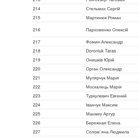
214
Стельмах Сергiй
215
Мартинюк Роман
216
Пархоменко Олексій
217
Фомин Александр
218
Doroniuk Taras
219
Онишків Юрій
220
Орган Олександр
221
Мулярчук Марія
222
Москалець Марія
223
Туркулевич Евгений
224
Іванчук Максим
225
Манжеу Артур
226
Бережная Елена
227
Солом`яна Людмила