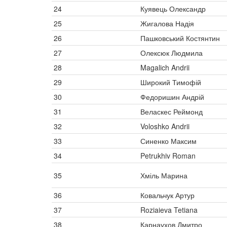
24
Куявець Олександр
25
Жигалова Надія
26
Пашковський Костянтин
27
Олексюк Людмила
28
Magalich Andrii
29
Широкий Тимофій
30
Федоришин Андрій
31
Веласкес Реймонд
32
Voloshko Andrii
33
Синенко Максим
34
Petrukhiv Roman
35
Хміль Марина
36
Ковальчук Артур
37
Roziaieva Tetiana
38
Карнаухов Дмитро