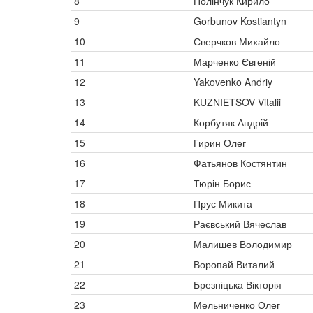
8
Полінчук Кирило
9
Gorbunov Kostiantyn
10
Сверчков Михайло
11
Марченко Євгеній
12
Yakovenko Andriy
13
KUZNIETSOV Vitalii
14
Корбутяк Андрій
15
Гирин Олег
16
Фатьянов Костянтин
17
Тюрін Борис
18
Прус Микита
19
Раєвський Вячеслав
20
Малишев Володимир
21
Воропай Виталий
22
Брезніцька Вікторія
23
Мельниченко Олег