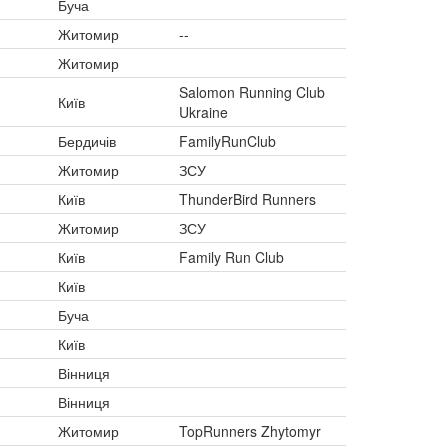
Буча
Житомир
--
Житомир
Salomon Running Club
Київ
Ukraine
Бердичів
FamilyRunClub
Житомир
ЗСУ
Київ
ThunderBird Runners
Житомир
ЗСУ
Київ
Family Run Club
Київ
Буча
Київ
Вінниця
Вінниця
Житомир
TopRunners Zhytomyr