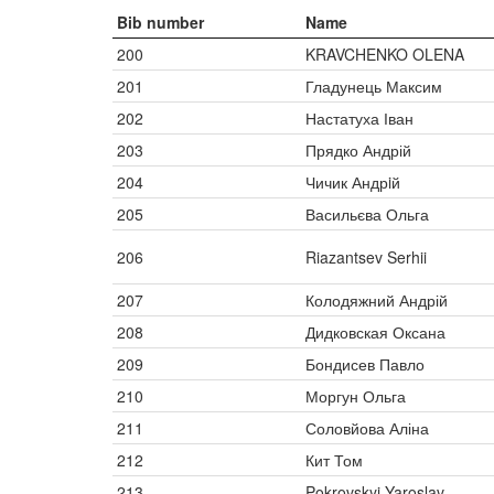
Bib number
Name
200
KRAVCHENKO OLENA
201
Гладунець Максим
202
Настатуха Іван
203
Прядко Андрій
204
Чичик Андрiй
205
Васильєва Ольга
206
Riazantsev Serhii
207
Колодяжний Андрій
208
Дидковская Оксана
209
Бондисев Павло
210
Моргун Ольга
211
Соловйова Аліна
212
Кит Том
213
Pokrovskyi Yaroslav