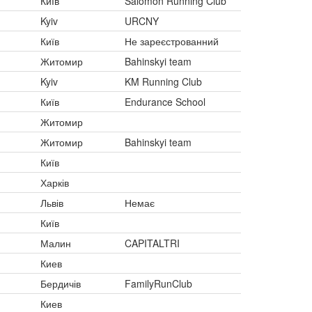
Київ
Salomon Running Club
Kyiv
URCNY
Київ
Не зареєстрованний
Житомир
Bahinskyi team
Kyiv
KM Running Club
Київ
Endurance School
Житомир
Житомир
Bahinskyi team
Київ
Харків
Львів
Немає
Київ
Малин
CAPITALTRI
Киев
Бердичів
FamilyRunClub
Киев