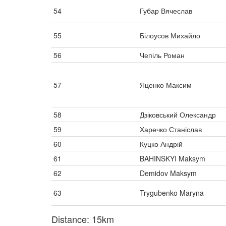
54
Губар Вячеслав
55
Білоусов Михайло
56
Чепіль Роман
57
Яценко Максим
58
Дзіковський Олександр
59
Харечко Станіслав
60
Куцко Андрій
61
BAHINSKYI Maksym
62
Demidov Maksym
63
Trygubenko Maryna
Distance: 15km