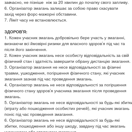
завчасно, не пізніше ніж за 20 хвилин до початку свого запливу.
6. Організатор змагань залишає за собою право скасувати
захід через форс-мажорні обставини.
7. Ліміт часу не встановлюється.
ЗДОРОВ'Я:
1. Кожен учасник змагань добровільно бере участь у змаганні,
визнаючи всі ймовірні ризики для власного здоров’я під час та
після його закінчення.
2. Кожен учасник змагань несе особисту відповідальність за свій
фізичний стан і здатність завершити обрану дистанцію змагання.
3. Організатор змагання не несе відповідальності за фізичні
травми, ушкодження, погіршення фізичного стану, які учасник
змагання зазнав під час проведення змагань.
4. Організатор змагань не несе відповідальності за погіршення
фізичного стану здоров’я учасника змагання після проведення
змагань.
5. Організатор змагань не несе відповідальності за будь-які збитк
(втрату або пошкодження особистих речей), які учасник змагань
поніс під час проведення змагання.
6. Організатор змагань не несе відповідальності за будь-які
збитки, пошкодження або іншу шкоду, завдану під час змагань
учасниками або глядачами змагання