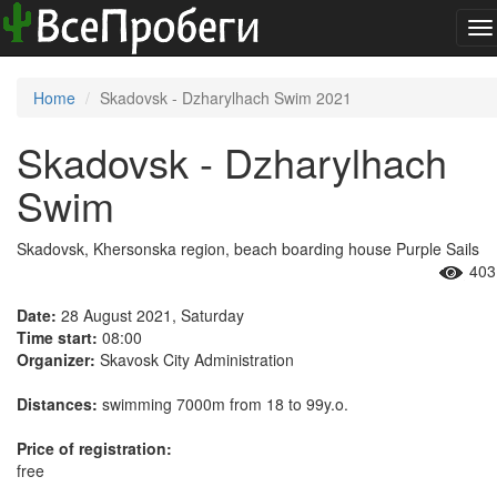
To
na
Home
Skadovsk - Dzharylhach Swim 2021
Skadovsk - Dzharylhach
Swim
Skadovsk, Khersonska region, beach boarding house Purple Sails
403
Date:
28 August 2021, Saturday
Time start:
08:00
Organizer:
Skavosk City Administration
Distances:
swimming 7000m from 18 to 99y.o.
Price of registration:
free