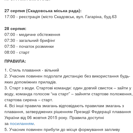
27 серпня (Скадовська міська рада):
17:00 - реєстрація (місто Скадовськ, вул. Гагаріна, буд.63
28 серпня:
07:00 - медичне обстеження
07:30 - загальний брифінг
07:50 - початок розминки
08:00 - старт
ПРАВИЛА:
1. Стиль плавання - вільний
2. Учасник повинен подолати дистанцію без використання будь-
яких допоміжних приладів.
3. Старт з води. Стартові команди: один довгий свисток – зайти у
воду, команда голосом “на старт” – зайняти стартове положення,
стартова сирена – старт.
4. Всі інші правила змагань відповідають правилам змагань з
плавання, затверджених рішенням Президії Федерації плавання
України від 06 жовтня 2015 року. Правила доступні
за
посиланням
.
5. Учасник повинен прибути до місця формування запливу