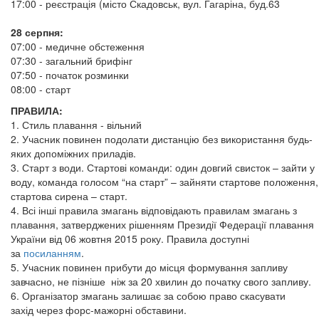
17:00 - реєстрація (місто Скадовськ, вул. Гагаріна, буд.63
28 серпня:
07:00 - медичне обстеження
07:30 - загальний брифінг
07:50 - початок розминки
08:00 - старт
ПРАВИЛА:
1. Стиль плавання - вільний
2. Учасник повинен подолати дистанцію без використання будь-
яких допоміжних приладів.
3. Старт з води. Стартові команди: один довгий свисток – зайти у
воду, команда голосом “на старт” – зайняти стартове положення,
стартова сирена – старт.
4. Всі інші правила змагань відповідають правилам змагань з
плавання, затверджених рішенням Президії Федерації плавання
України від 06 жовтня 2015 року. Правила доступні
за
посиланням
.
5. Учасник повинен прибути до місця формування запливу
завчасно, не пізніше ніж за 20 хвилин до початку свого запливу.
6. Організатор змагань залишає за собою право скасувати
захід через форс-мажорні обставини.