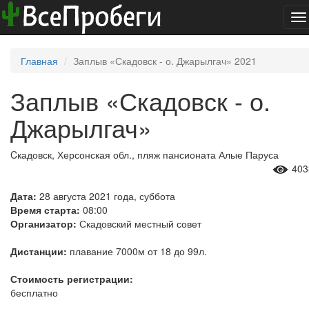
To
na
Главная
Заплыв «Скадовск - о. Джарылгач» 2021
Заплыв «Скадовск - о.
Джарылгач»
Cкадовск, Херсонская обл., пляж пансионата Алые Паруса
403
Дата:
28 августа 2021 года, суббота
Время старта:
08:00
Организатор:
Скадовский местный совет
Дистанции:
плавание 7000м от 18 до 99л.
Стоимость регистрации:
бесплатно