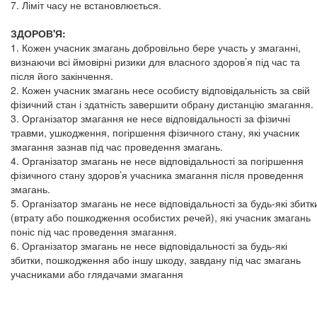
7. Ліміт часу не встановлюється.
ЗДОРОВ'Я:
1. Кожен учасник змагань добровільно бере участь у змаганні,
визнаючи всі ймовірні ризики для власного здоров’я під час та
після його закінчення.
2. Кожен учасник змагань несе особисту відповідальність за свій
фізичний стан і здатність завершити обрану дистанцію змагання.
3. Організатор змагання не несе відповідальності за фізичні
травми, ушкодження, погіршення фізичного стану, які учасник
змагання зазнав під час проведення змагань.
4. Організатор змагань не несе відповідальності за погіршення
фізичного стану здоров’я учасника змагання після проведення
змагань.
5. Організатор змагань не несе відповідальності за будь-які збитк
(втрату або пошкодження особистих речей), які учасник змагань
поніс під час проведення змагання.
6. Організатор змагань не несе відповідальності за будь-які
збитки, пошкодження або іншу шкоду, завдану під час змагань
учасниками або глядачами змагання