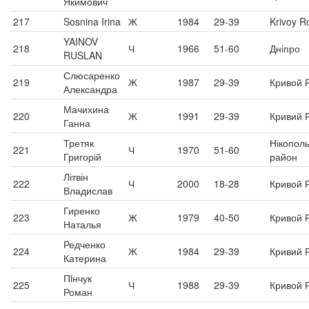
Якимович
217
Sosnina Irina
Ж
1984
29-39
Krivoy R
YAINOV
218
Ч
1966
51-60
Дніпро
RUSLAN
Слюсаренко
219
Ж
1987
29-39
Кривой 
Александра
Мачихина
220
Ж
1991
29-39
Кривий Р
Ганна
Третяк
Нікопол
221
Ч
1970
51-60
Григорій
район
Літвін
222
Ч
2000
18-28
Кривой 
Владислав
Гиренко
223
Ж
1979
40-50
Кривой 
Наталья
Редченко
224
Ж
1984
29-39
Кривий Р
Катерина
Пiнчук
225
Ч
1988
29-39
Кривой 
Роман