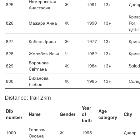
Номеровская
825
Ж
1991
13+
Днеп
Анастасия
Криво
826
Мажара Анна
Ж
1990
13+
Рог,
ДНЕ
827
Кобець Ірина
Ж
1977
13+
Криви
828
Жолобов Илья
Ч
1982
13+
Криво
Воронова
829
Ж
1984
13+
Soled
Світлана
Биханова
830
Ж
1985
13+
Соле
Любов
Distance: trail 2km
Year
Bib
Age
Name
Gender
of
City
number
category
birth
Головач
1000
Ж
1995
Днепр
Оксана