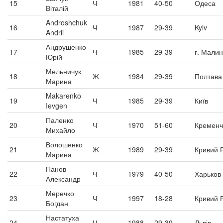
15
Ч
1981
40-50
Одеса
Віталій
Androshchuk
16
Ч
1987
29-39
Kyiv
Andrii
Андрушенко
17
Ч
1985
29-39
г. Малин
Юрій
Мельничук
18
Ж
1984
29-39
Полтава
Марина
Makarenko
19
Ч
1985
29-39
Київ
Ievgen
Паленко
20
Ч
1970
51-60
Кременч
Михайло
Волошенко
21
Ж
1989
29-39
Кривий Р
Марина
Панов
22
Ч
1979
40-50
Харьков
Александр
Меречко
23
Ч
1997
18-28
Кривий Р
Богдан
Настатуха
24
Ч
1988
29-39
Львів