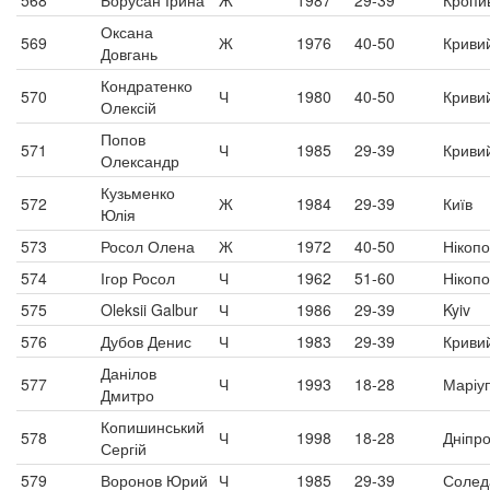
568
Борусан Ірина
Ж
1987
29-39
Кропи
Оксана
569
Ж
1976
40-50
Кривий
Довгань
Кондратенко
570
Ч
1980
40-50
Кривий
Олексій
Попов
571
Ч
1985
29-39
Кривий
Олександр
Кузьменко
572
Ж
1984
29-39
Київ
Юлія
573
Росол Олена
Ж
1972
40-50
Нікоп
574
Ігор Росол
Ч
1962
51-60
Нікоп
575
Oleksii Galbur
Ч
1986
29-39
Kyiv
576
Дубов Денис
Ч
1983
29-39
Кривий
Данілов
577
Ч
1993
18-28
Маріу
Дмитро
Копишинський
578
Ч
1998
18-28
Дніпр
Сергій
579
Воронов Юрий
Ч
1985
29-39
Солед