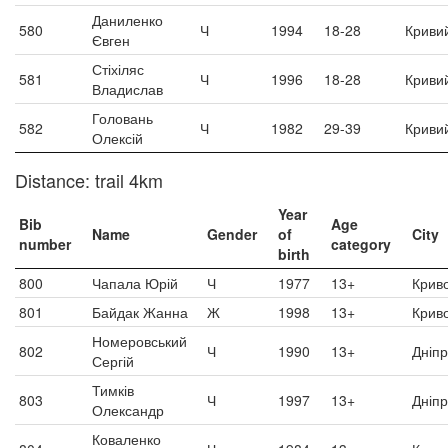
Даниленко
580
Ч
1994
18-28
Кривий
Євген
Стіхіляс
581
Ч
1996
18-28
Кривий
Владислав
Головань
582
Ч
1982
29-39
Кривий
Олексій
Distance: trail 4km
Year
Bib
Age
Name
Gender
of
City
number
category
birth
800
Чапала Юрій
Ч
1977
13+
Криво
801
Байдак Жанна
Ж
1998
13+
Криво
Номеровський
802
Ч
1990
13+
Дніп
Сергій
Тимків
803
Ч
1997
13+
Дніп
Олександр
Коваленко