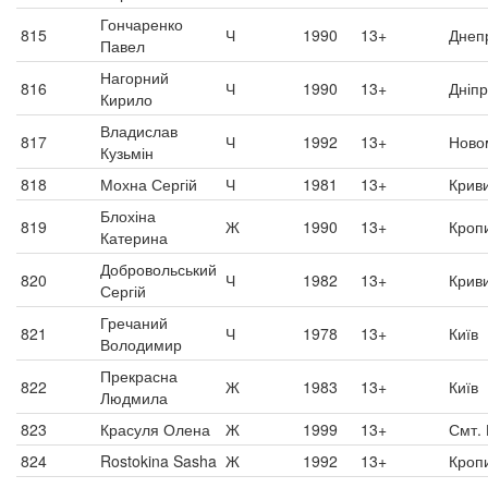
Гончаренко
815
Ч
1990
13+
Днеп
Павел
Нагорний
816
Ч
1990
13+
Дніп
Кирило
Владислав
817
Ч
1992
13+
Ново
Кузьмін
818
Мохна Сергій
Ч
1981
13+
Криви
Блохіна
819
Ж
1990
13+
Кроп
Катерина
Добровольський
820
Ч
1982
13+
Криви
Сергій
Гречаний
821
Ч
1978
13+
Київ
Володимир
Прекрасна
822
Ж
1983
13+
Київ
Людмила
823
Красуля Олена
Ж
1999
13+
Смт.
824
Rostokina Sasha
Ж
1992
13+
Кроп