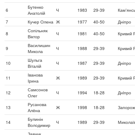
Бутенко
6
Ч
1983
29-39
Кам'янс
Анатолій
7
Кучер Олена
Ж
1977
40-50
Дніпро
Сопільняк
8
Ч
1981
40-50
Кривий Р
Віктор
Василишин
9
Ч
1988
29-39
Кривий Р
Микола
Шульга
10
Ч
1987
29-39
Дніпро
Віталій
Іванова
11
Ж
1989
29-39
Кривий Р
Ірина
Самсонов
12
Ч
1994
18-28
Днiпро
Олег
Русанова
13
Ж
1998
18-28
Запорож
Алёна
Булинін
14
Ч
1989
29-39
Миколаї
Володимир
Заячук