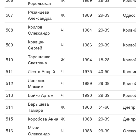
506
Ж
1989
29-39
Кривий
Корольская
Рязанцева
507
Ж
1989
29-39
Одесс
Александра
Крилов
508
Ч
1984
29-39
Кривий
Олександр
Кравцан
509
Ч
1986
29-39
Криво
Сергей
Таращенко
510
Ж
1994
18-28
Криво
Светлана
511
Лісота Андрій
Ч
1975
40-50
Кропи
Ляшенко
512
Ч
1989
29-39
Криво
Максим
513
Бойко Артем
Ч
1990
29-39
Криво
Барышева
514
Ж
1968
51-60
Днепр
Тамара
515
Коробова Анна
Ж
1988
29-39
Днипр
Міхно
516
Ч
1988
29-39
Олекс
Олександр