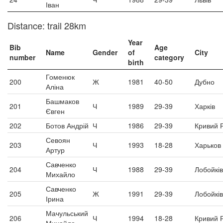
Іван
Distance: trail 28km
Year
Bib
Age
Name
Gender
of
City
number
category
birth
Гоменюк
200
Ж
1981
40-50
Дубно
Аліна
Башмаков
201
Ч
1989
29-39
Харків
Євген
202
Ботов Андрій
Ч
1986
29-39
Кривий Р
Севоян
203
Ч
1993
18-28
Харьков
Артур
Савченко
204
Ч
1988
29-39
Лобойків
Михайло
Савченко
205
Ж
1991
29-39
Лобойків
Ірина
Мачульський
206
Ч
1994
18-28
Кривий Р