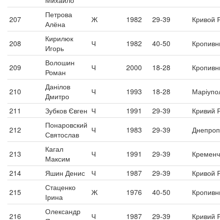
Михайло
Петрова
207
Ж
1982
29-39
Кривой 
Алёна
Кирилюк
208
Ч
1982
40-50
Кропивн
Игорь
Волошин
209
Ч
2000
18-28
Кропивн
Роман
Данілов
210
Ч
1993
18-28
Маріупо
Дмитро
211
Зубков Євген
Ч
1991
29-39
Кривий Р
Понаровский
212
Ч
1983
29-39
Днепроп
Святослав
Кагал
213
Ч
1991
29-39
Кременч
Максим
214
Яшин Денис
Ч
1987
29-39
Кривой Р
Стаценко
215
Ж
1976
40-50
Кропивн
Ірина
Олександр
216
Ч
1987
29-39
Кривий Р