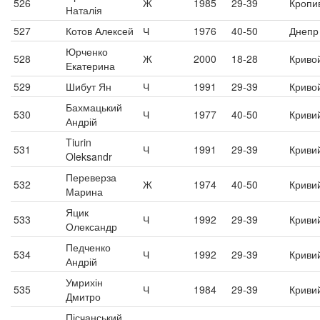
526
Ж
1985
29-39
Кропи
Наталія
527
Котов Алексей
Ч
1976
40-50
Днепр
Юрченко
528
Ж
2000
18-28
Криво
Екатерина
529
Шибут Ян
Ч
1991
29-39
Криво
Бахмацький
530
Ч
1977
40-50
Кривий
Андрій
Tiurin
531
Ч
1991
29-39
Кривий
Oleksandr
Переверза
532
Ж
1974
40-50
Кривий
Марина
Яцик
533
Ч
1992
29-39
Кривий
Олександр
Педченко
534
Ч
1992
29-39
Кривий
Андрій
Умрихін
535
Ч
1984
29-39
Кривий
Дмитро
Пісчанський