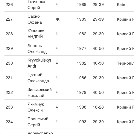
Ткаченко
226
Ч
1989
29-39
Київ
Сергій
Сахно
227
Ж
1989
29-39
Кривий Р
Оксана
Ющенко
228
Ч
1982
29-39
Кривой 
АНДРІЙ
Лепень
229
Ч
1977
40-50
Кривий Р
Олександ
Kryvokulskyi
230
Ч
1982
40-50
Тернопі
Andrii
Цвітний
231
Ч
1986
29-39
Кривий Р
Олександр
Зиньковский
232
Ч
1979
40-50
Кривой 
Николай
Якимчук
233
Ч
1998
18-28
Кривий Р
Олексій
Пронський
234
Ч
1993
29-39
Кривий Р
Сергій
Vdovychenko