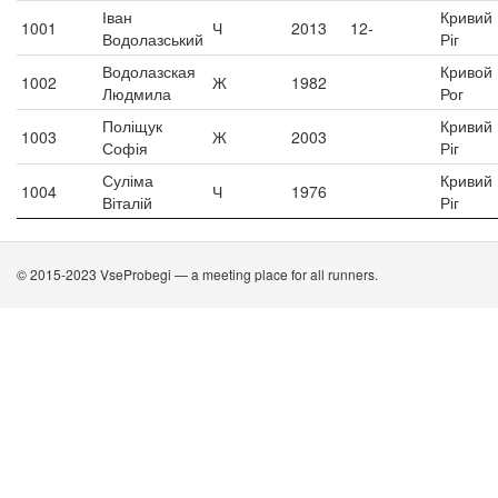
Іван
Кривий
1001
Ч
2013
12-
Водолазський
Ріг
Водолазская
Кривой
1002
Ж
1982
Людмила
Рог
Поліщук
Кривий
1003
Ж
2003
Софія
Ріг
Суліма
Кривий
1004
Ч
1976
Віталій
Ріг
© 2015-2023 VseProbegi — a meeting place for all runners.