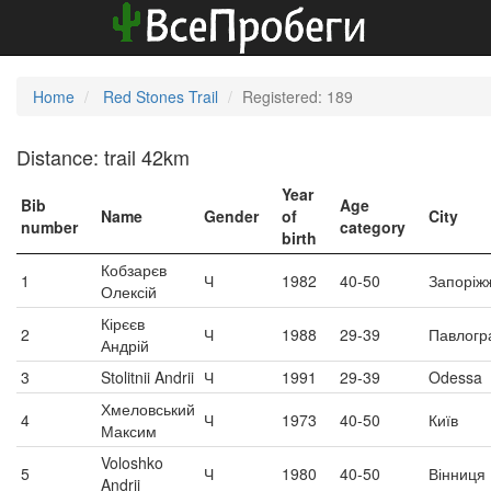
Home
Red Stones Trail
Registered: 189
Distance: trail 42km
Year
Bib
Age
Name
Gender
of
City
number
category
birth
Кобзарєв
1
Ч
1982
40-50
Запоріж
Олексій
Кірєєв
2
Ч
1988
29-39
Павлогр
Андрій
3
Stolitnii Andrii
Ч
1991
29-39
Odessa
Хмеловський
4
Ч
1973
40-50
Київ
Максим
Voloshko
5
Ч
1980
40-50
Вінниця
Andrii