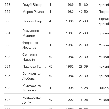
558
Голуб Віктор
Ч
1969
51-60
Кривий
559
Мороз Роман
Ч
1980
40-50
Покро
Украи
560
Линник Егор
Ч
1986
29-39
Криво
Розуменко
561
Ж
1987
29-39
Кривий
Марина
Федченко
562
Ч
1987
29-39
Микол
Ярослав
Святенко
563
Ж
1984
29-39
Микол
Наталія
564
Павлова Ганна
Ж
1982
29-39
Кривий
Великодная
565
Ж
1984
29-39
Криво
Любовь
Марущенко
566
Ч
1998
18-28
Никол
Вячеслав
Коркасенко
567
Ж
1999
18-28
Микол
Дар'я