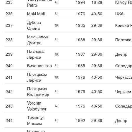
235
Ч
1994
18-28
Krivoy R
Petro
236
Maki Мatt
Ч
1976
40-50
USA
Дубова
237
Ж
1985
29-39
Кривий Р
Олена
Мельничук
238
Ч
1988
29-39
Полтава
Дмитро
Павлова
239
Ж
1987
29-39
Днепр
Лариса
240
Биханов Ігор
Ч
1985
29-39
Соледа
Плотцьких
241
Ж
1976
40-50
Черкасс
Лариса
Плотцьких
242
Ч
1976
40-50
Черкаси
Володимир
Voronin
243
Ч
1976
40-50
Соледа
Volodymyr
Тимощук
244
Ч
1992
29-39
Днепр
Максим
Mykhalov