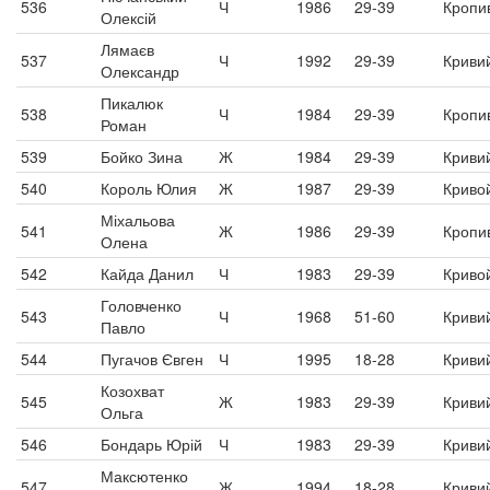
536
Ч
1986
29-39
Кропи
Олексій
Лямаєв
537
Ч
1992
29-39
Кривий
Олександр
Пикалюк
538
Ч
1984
29-39
Кропи
Роман
539
Бойко Зина
Ж
1984
29-39
Кривий
540
Король Юлия
Ж
1987
29-39
Криво
Міхальова
541
Ж
1986
29-39
Кропи
Олена
542
Кайда Данил
Ч
1983
29-39
Криво
Головченко
543
Ч
1968
51-60
Кривий
Павло
544
Пугачов Євген
Ч
1995
18-28
Кривий
Козохват
545
Ж
1983
29-39
Кривий
Ольга
546
Бондарь Юрій
Ч
1983
29-39
Кривий
Максютенко
547
Ж
1994
18-28
Кривий