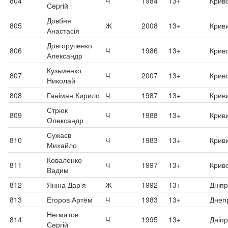
804
Ч
1984
13+
Криво
Сepгiй
Довбня
805
Ж
2008
13+
Криви
Анастасія
Довгорученко
806
Ч
1986
13+
Криво
Александр
Кузьменко
807
Ч
2007
13+
Криво
Николай
808
Ганіман Кирило
Ч
1987
13+
Криви
Стрюк
809
Ч
1988
13+
Криви
Олександр
Сужаєв
810
Ч
1983
13+
Криви
Михайло
Коваленко
811
Ч
1997
13+
Криво
Вадим
812
Яніна Дар‘я
Ж
1992
13+
Дніп
813
Егоров Артём
Ч
1983
13+
Днеп
Негматов
814
Ч
1995
13+
Дніп
Сергій