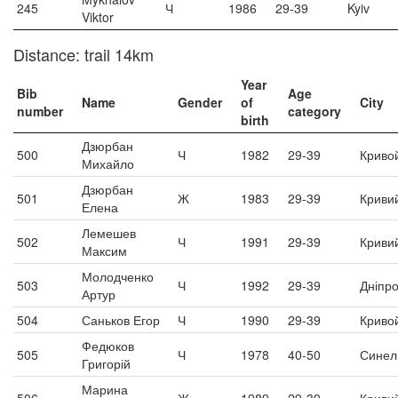
245
Ч
1986
29-39
Kyiv
Viktor
Distance: trail 14km
Year
Bib
Age
Name
Gender
of
City
number
category
birth
Дзюрбан
500
Ч
1982
29-39
Криво
Михайло
Дзюрбан
501
Ж
1983
29-39
Кривий
Елена
Лемешев
502
Ч
1991
29-39
Кривий
Максим
Молодченко
503
Ч
1992
29-39
Дніпр
Артур
504
Саньков Егор
Ч
1990
29-39
Криво
Федюков
505
Ч
1978
40-50
Синел
Григорій
Марина