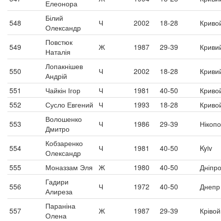
Елеонора
Білий
548
Ч
2002
18-28
Криво
Олександр
Повстюк
549
Ж
1987
29-39
Кривий
Наталія
Лопакнішев
550
Ч
2002
18-28
Кривий
Андрій
551
Чайкін Ігор
Ч
1981
40-50
Криво
552
Сусло Евгений
Ч
1993
18-28
Криво
Волошенко
553
Ч
1986
29-39
Нікоп
Дмитро
Кобзаренко
554
Ч
1981
40-50
Kyiv
Олександр
555
Моназзам Эля
Ж
1980
40-50
Дніпр
Гадири
556
Ч
1972
40-50
Днепр
Алиреза
Параніна
557
Ж
1987
29-39
Крівой
Олена