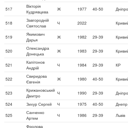
Вікторія
517
Ж
1977
40-50
Дніпр
Кудрявцева
Завгородній
518
Ч
2022
Кривий
Святослав
Якимович
519
Ж
1982
29-39
Кривий
Дарья
Олександра
520
Ж
1983
29-39
Кривий
Донецька
Капітонов
521
Ч
1984
29-39
КР
Андрій
Свиридова
522
Ж
1980
40-50
Кривий
Євгенія
Крижановський
523
Ч
1990
29-39
Дніпр
Дмитро
524
Зихур Сергей
Ч
1975
40-50
Днепр
Санченко
525
Ч
1986
29-39
Львів
Артем
Фролова