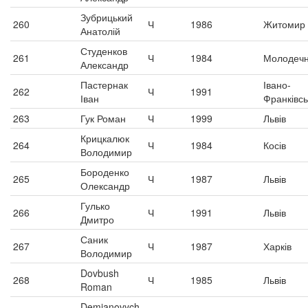
Зубрицький
260
Ч
1986
Житомир
Анатолій
Студенков
261
Ч
1984
Молодеч
Александр
Пастернак
Івано-
262
Ч
1991
Іван
Франківсь
263
Гук Роман
Ч
1999
Львів
Крицкалюк
264
Ч
1984
Косів
Володимир
Бороденко
265
Ч
1987
Львів
Олександр
Гулько
266
Ч
1991
Львів
Дмитро
Саник
267
Ч
1987
Харків
Володимир
Dovbush
268
Ч
1985
Львів
Roman
Demianovych