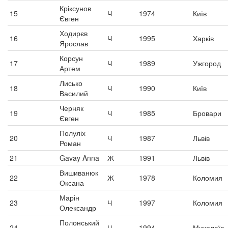
Кріксунов
15
Ч
1974
Київ
Євген
Ходирєв
16
Ч
1995
Харків
Ярослав
Корсун
17
Ч
1989
Ужгород
Артем
Лисько
18
Ч
1990
Київ
Василий
Черняк
19
Ч
1985
Бровари
Євген
Полуліх
20
Ч
1987
Львів
Роман
21
Gavay Anna
Ж
1991
Львів
Вишиванюк
22
Ж
1978
Коломия
Оксана
Марін
23
Ч
1997
Коломия
Олександр
Полонський
24
Ч
1994
Миколаїв