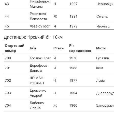
Никифорюк
43
Ч
1997
Черновцы
Максим
Решетняк
44
Ж
1991
Смела
Елизавета
45
Veselov Igor
Ч
1979
Чернівці
Дистанція: гірський біг 16км
Стартовий
Рік
Ім'я
Стать
Місто
номер
народження
700
Костюк Олег
Ч
1976
Гусятин
Дорофеев
701
Ч
1988
Київ
Данила
ШУМАН
702
Ч
1977
Львів
РУСЛАН
Еременко
703
Ч
1994
Днепрору
Андрей
Бабенко
704
Ж
1960
Запорiжжя
Олена