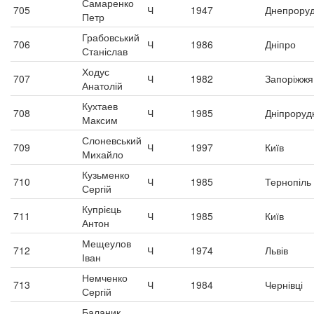
Самаренко
705
Ч
1947
Днепрору
Петр
Грабовський
706
Ч
1986
Дніпро
Станіслав
Ходус
707
Ч
1982
Запоріжжя
Анатолій
Кухтаев
708
Ч
1985
Дніпроруд
Максим
Слоневський
709
Ч
1997
Київ
Михайло
Кузьменко
710
Ч
1985
Тернопіль
Сергій
Купрієць
711
Ч
1985
Київ
Антон
Мещеулов
712
Ч
1974
Львів
Іван
Немченко
713
Ч
1984
Чернівці
Сергій
Баланик