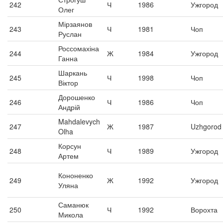
242
Ч
1986
Ужгород
Олег
Мірзаянов
243
Ч
1981
Чоп
Руслан
Россомахіна
244
Ж
1984
Ужгород
Ганна
Шаркань
245
Ч
1998
Чоп
Віктор
Дорошенко
246
Ч
1986
Чоп
Андрій
Mahdalevych
247
Ж
1987
Uzhgorod
Olha
Корсун
248
Ч
1989
Ужгород
Артем
Кононенко
249
Ж
1992
Ужгород
Уляна
Саманюк
250
Ч
1992
Ворохта
Микола