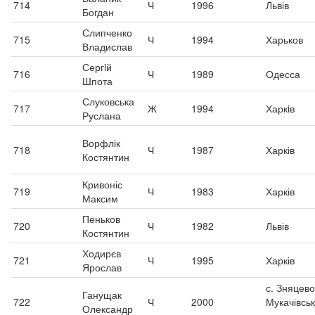
714
Ч
1996
Львів
Богдан
Слипченко
715
Ч
1994
Харьков
Владислав
Сергiй
716
Ч
1989
Одесса
Шпота
Слуковська
717
Ж
1994
Харкiв
Руслана
Ворфлік
718
Ч
1987
Харків
Костянтин
Кривоніс
719
Ч
1983
Харків
Максим
Пеньков
720
Ч
1982
Львів
Костянтин
Ходирєв
721
Ч
1995
Харків
Ярослав
с. Зняцево
Ганущак
722
Ч
2000
Мукачівсь
Олександр