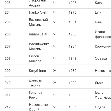
Яворський
203
Ч
1998
Київ
Андрій
204
Panko Oleh
Ч
1973
Lviv
Валевський
205
Ч
1981
Київ
Максим
Ивано
206
maam Jalal
Ч
1986
франковс
Васильченко
207
Ч
1984
Кременчу
Максим
Рилов
208
Ч
1949
Odessa
Микола
209
Козуб Інна
Ж
1962
Новомоск
Данилів
210
Ж
1990
Львів
Тетяна
Гривнак
Івано-
211
Ч
1989
Роман
Франківсь
Невестенко
212
Ч
1985
Одеса
Сергій