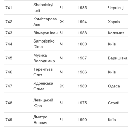
Shabatskyi
741
Ч
1985
Чернівці
Iurii
Коміссарова
742
Ж
1994
Харків
Ася
743
Вівчарук Іван
Ч
1988
Коломия
Samoilenko
744
Ч
1000
Київ
Dima
Музика
745
Ч
1967
Баришівка
Володимир
Терентьєв
746
Ч
1966
Київ
Олєг
Ядревська
747
Ж
1989
Одеса
Ольга
Левицький
748
Ч
1975
Стрий
Юра
Дмитро
749
Ч
1990
Київ
Янович