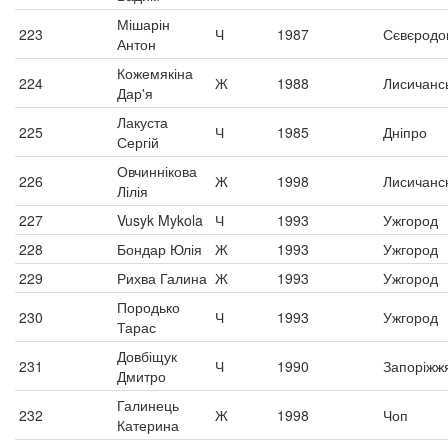
Мішарін
223
Ч
1987
Сєвєродо
Антон
Кожемякіна
224
Ж
1988
Лисичанс
Дар'я
Лакуста
225
Ч
1985
Дніпро
Сергій
Овчиннікова
226
Ж
1998
Лисичанс
Лілія
227
Vusyk Mykola
Ч
1993
Ужгород
228
Бондар Юлія
Ж
1993
Ужгород
229
Рихва Галина
Ж
1993
Ужгород
Породько
230
Ч
1993
Ужгород
Тарас
Довбіщук
231
Ч
1990
Запоріжж
Дмитро
Галинець
232
Ж
1998
Чоп
Катерина