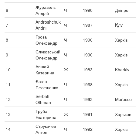
Журавель
6
Ч
1990
Дніпро
Андрій
Androshchuk
7
Ч
1987
Kyiv
Andrii
Гроза
8
Ч
1990
Харкiв
Олександр
Слуковський
9
Ч
1990
Харків
Олександр
Апшай
10
Ж
1983
Kharkiv
Катерина
Євген
11
Ч
1968
Харків
Пелешенко
Serbati
12
Ч
1992
Morocco
Othman
Труба
13
Ж
1991
Харьков
Екатерина
Струкачев
14
Ч
1992
Харків
Антон