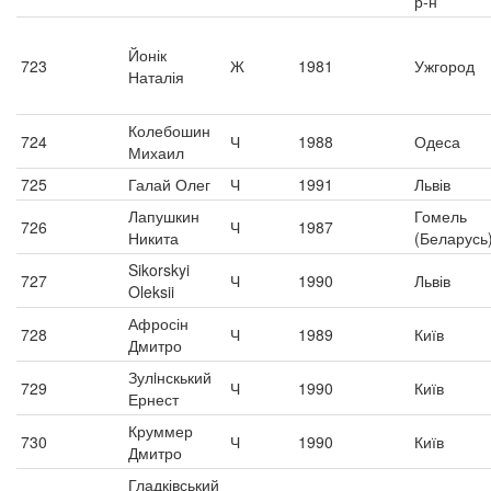
р-н
Йонік
723
Ж
1981
Ужгород
Наталія
Колебошин
724
Ч
1988
Одеса
Михаил
725
Галай Олег
Ч
1991
Львів
Лапушкин
Гомель
726
Ч
1987
Никита
(Беларусь
Sikorskyi
727
Ч
1990
Львів
Oleksii
Афросін
728
Ч
1989
Київ
Дмитро
Зулiнскький
729
Ч
1990
Київ
Ернест
Круммер
730
Ч
1990
Київ
Дмитро
Гладківський