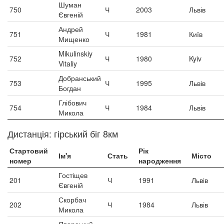
Шуман
750
Ч
2003
Львів
Євгеній
Андрей
751
Ч
1981
Київ
Мищенко
Mikulinskiy
752
Ч
1980
Kyiv
Vitaliy
Добранський
753
Ч
1995
Львів
Богдан
Глібович
754
Ч
1984
Львів
Микола
Дистанція: гірський біг 8км
Стартовий
Рік
Ім'я
Стать
Місто
номер
народження
Гостіщев
201
Ч
1991
Львів
Євгеній
Скорбач
202
Ч
1984
Львів
Микола