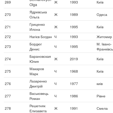
269
Ж
1993
Київ
Olga
Ядревська
270
Ж
1989
Одеса
Ольга
Гриценко
271
Ж
1995
Київ
Илона
272
Нагієв Богдан
Ч
1993
Житомир
Бордюг
М. Івано-
273
Ч
1995
Денис
Франківсь
Барановская
274
Ж
2019
Київ
Юлия
Макаров
275
Ч
1968
Київ
Марк
Лазаренко
276
Ч
1977
киів
Дмитрій
Васьковець
277
Ч
1986
Рівне
Роман
Решетняк
278
Ж
1991
Смела
Елизавета