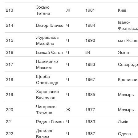
Зосько
213
Ж
1981
Київ
Тетяна
Івано-
214
Віктор Клачко
Ч
1984
Франківсь
Журавльов
215
Ч
1990
смт Ясіня
Михайло
216
Баккай Євген
Ч
84
Ясіня
Павлиенко
217
Ч
1983
Северодо
Максим
Щерба
218
Ч
1967
Кропивни
Олександр
Хорошавин
219
Ч
1985
Мозырь
Вячеслав
Чигорская
220
Ж
1977
Мозырь
Татьяна
221
Радиш Роман
Ч
1983
Львів
Данилов
222
Ч
1987
Одеса
Вадим