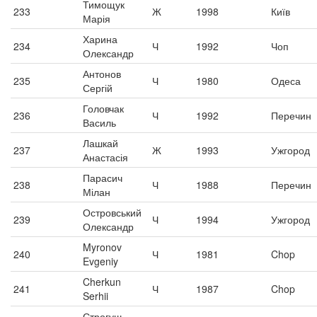
Тимощук
233
Ж
1998
Київ
Марія
Харина
234
Ч
1992
Чоп
Олександр
Антонов
235
Ч
1980
Одеса
Сергій
Головчак
236
Ч
1992
Перечин
Василь
Лашкай
237
Ж
1993
Ужгород
Анастасія
Парасич
238
Ч
1988
Перечин
Мілан
Островський
239
Ч
1994
Ужгород
Олександр
Myronov
240
Ч
1981
Chop
Evgeniy
Cherkun
241
Ч
1987
Chop
Serhii
Строгуш