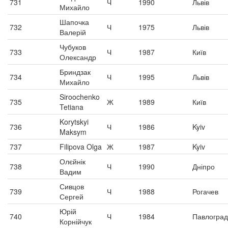
731
Ч
1990
Львів
Михайло
Шапочка
732
Ч
1975
Львів
Валерій
Чубуков
733
Ч
1987
Київ
Олександр
Бриндзак
734
Ч
1995
Львів
Михайло
Siroochenko
735
Ж
1989
Київ
Tetiana
Korytskyi
736
Ч
1986
Kyiv
Maksym
737
Filipova Olga
Ж
1987
Kyiv
Олєйнік
738
Ч
1990
Дніпро
Вадим
Сивцов
739
Ч
1988
Рогачев
Сергей
Юрій
740
Ч
1984
Павлоград
Корнійчук