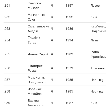
Соколюк
251
Ч
1987
Львов
Микола
Макаренко
252
Ч
1992
Київ
Олег
Омельянович
Кам"янец
253
Ч
1986
Андрій
Подільсь
Zavaliak
254
Ч
1994
Львів
Taras
Івано-
255
Чмель Сергій
Ч
1982
Франківсь
Штангрет
256
Ч
1979
Трускаве
Роман
Максимчук
257
Ч
1985
Чернівці
Володимир
Чобанюк
258
Ч
1985
Чернівці
Михайло
Барков
259
Ч
1987
Київ
Александр