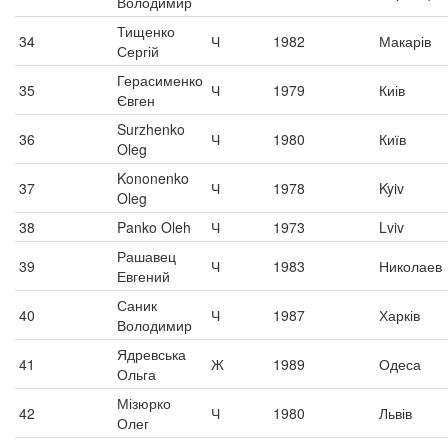
Володимир
Тищенко
34
Ч
1982
Макарів
Сергій
Герасименко
35
Ч
1979
Киів
Євген
Surzhenko
36
Ч
1980
Київ
Oleg
Kononenko
37
Ч
1978
Kyiv
Oleg
38
Panko Oleh
Ч
1973
Lviv
Рашавец
39
Ч
1983
Николаев
Евгений
Саник
40
Ч
1987
Харків
Володимир
Ядревська
41
Ж
1989
Одеса
Ольга
Мізюрко
42
Ч
1980
Львів
Олег