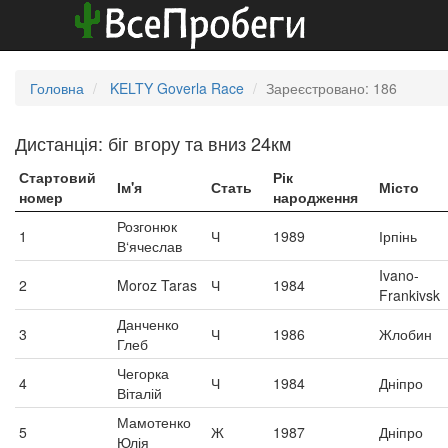
Головна
KELTY Goverla Race
Зареєстровано: 186
Дистанція: біг вгору та вниз 24км
Стартовий
Рік
Ім'я
Стать
Місто
номер
народження
Розгонюк
1
Ч
1989
Ірпінь
В‘ячеслав
Ivano-
2
Moroz Taras
Ч
1984
Frankivsk
Данченко
3
Ч
1986
Жлобин
Глеб
Чегорка
4
Ч
1984
Дніпро
Віталій
Мамотенко
5
Ж
1987
Дніпро
Юлія