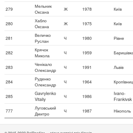
Мельник
279
Ж
1978
Київ
Оксана
Хабло
280
Ж
1975
Київ
Oксана
Величко
281
Ч
1980
Рівне
Руслан
Крячок
282
Ч
1959
Баришівк
Микола
Ченікало
283
Ч
1991
Львів
Олександр
Руденко
284
Ч
1964
Кропiвни
Олександр
Gavrylenko
Ivano-
285
Ч
1986
Vitaliy
Frankivsk
Луговський
777
Ч
1987
Нікополь
Дмитро
© 2015-2023 ВсіПробіги — місце зустрічі всіх бігунів.