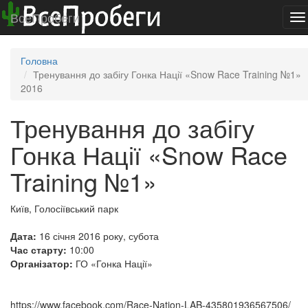
ВсеПробеги
To
na
Головна
Тренування до забігу Гонка Нації «Snow Race Training №1»
2016
Тренування до забігу
Гонка Нації «Snow Race
Training №1»
Київ, Голосіївський парк
Дата:
16 січня 2016 року, субота
Час старту:
10:00
Організатор:
ГО «Гонка Нації»
https://www.facebook.com/Race-Nation-LAB-435801936567506/