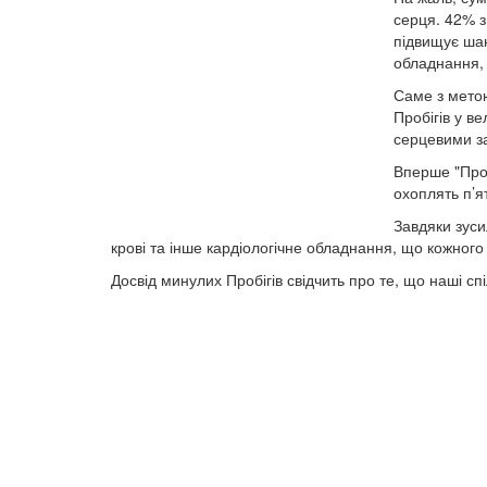
серця. 42% з
підвищує ша
обладнання, 
Саме з метою
Пробігів у в
серцевими за
Вперше "Проб
охоплять п’я
Завдяки зуси
крові та інше кардіологічне обладнання, що кожног
Досвід минулих Пробігів свідчить про те, що наші с