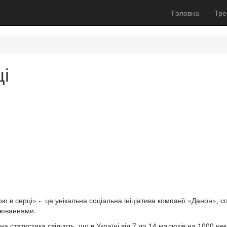
Головна
Тре
ці
рою в серці» - це унікальна соціальна ініціатива компанії «Данон», 
рюваннями.
на статистика свідчить, що в Україні від 7 до 14 малюків на 1000 н