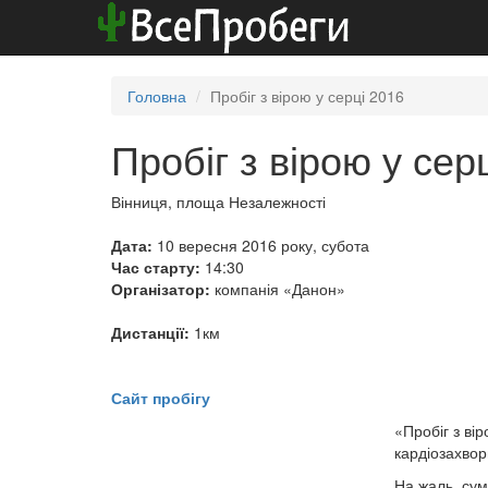
Головна
Пробіг з вірою у серці 2016
Пробіг з вірою у сер
Вінниця, площа Незалежності
Дата:
10 вересня 2016 року, субота
Час старту:
14:30
Організатор:
компанія «Данон»
Дистанції:
1км
Сайт пробігу
«Пробіг з ві
кардіозахво
На жаль, сум