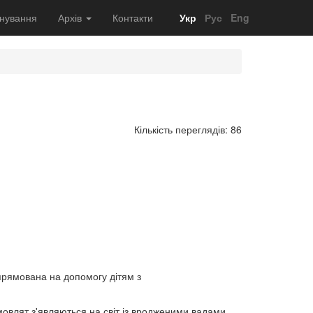
нування
Архів
Контакти
Укр
Рус
Eng
Кількість переглядів: 86
спрямована на допомогу дітям з
емовлят з'являються на світ із вродженими вадами