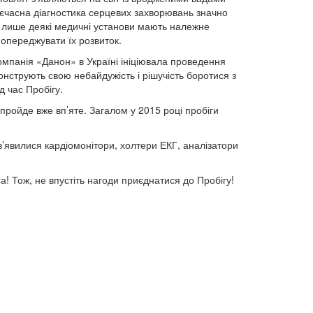
оєчасна діагностика серцевих захворювань значно
 лише деякі медичні установи мають належне
попереджувати їх розвиток.
мпанія «Данон» в Україні ініціювала проведення
монструють свою небайдужість і рішучість боротися з
д час Пробігу.
н пройде вже вп’яте. Загалом у 2015 році пробіги
 з’явилися кардіомонітори, холтери ЕКГ, аналізатори
а! Тож, не впустіть нагоди приєднатися до Пробігу!