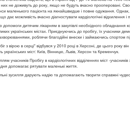
 них не доживуть до року, якщо не будуть вчасно прооперовані. Св
нси маленького пацієнта на якнайшвидше і повне одужання. Однак,
що дає можливість вчасно діагностувати кардіологічні відхилення і 
 допомоги дитячим лікарням в закупівлі необхідного обладнання ко
еликих українських містах. Приєднуючись до пробігу, їх учасники де
хворюваннями, роблячи благодійні внески і займаючись спортом пі
іг з вірою в серці" відбувся у 2010 році в Херсоні, де цього року ві
ть українських міст: Київ, Вінницю, Львів, Херсон та Кременчук.
ллям учасників Пробігу в кардіологічних відділеннях міст -учасників
о дня допомагає рятувати маленькі життя.
пільні зусилля дарують надію та допомагають творити справжні чудес