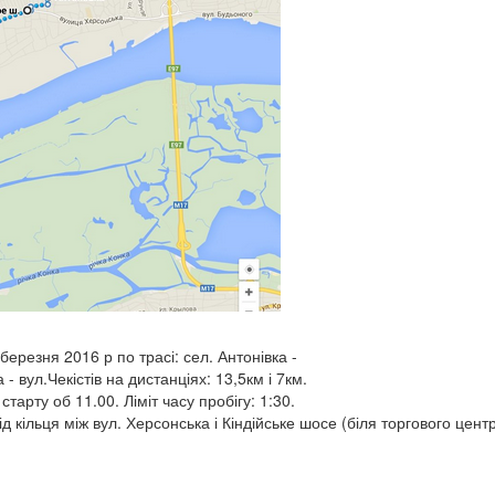
ерезня 2016 р по трасі: сел. Антонівка -
- вул.Чекістів на дистанціях: 13,5км і 7км.
старту об 11.00. Ліміт часу пробігу: 1:30.
від кільця між вул. Херсонська і Кіндійське шосе (біля торгового це