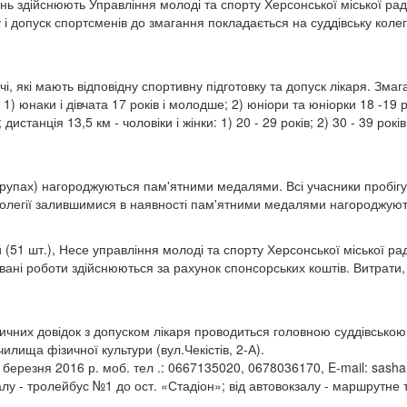
нь здійснюють Управління молоді та спорту Херсонської міської ради
 і допуск спортсменів до змагання покладається на суддівську коле
чі, які мають відповідну спортивну підготовку та допуск лікаря. Зм
) юнаки і дівчата 17 років і молодше; 2) юніори та юніорки 18 -19 рокі
дистанція 13,5 км - чоловіки і жінки: 1) 20 - 29 років; 2) 30 - 39 років;
 (групах) нагороджуються пам'ятними медалями. Всі учасники пробіг
ої колегії залившимися в наявності пам'ятними медалями нагороджую
(51 шт.), Несе управління молоді та спорту Херсонської міської ра
овані роботи здійснюються за рахунок спонсорських коштів. Витрати
ичних довідок з допуском лікаря проводиться головною суддівською 
лища фізичної культури (вул.Чекістів, 2-А).
 березня 2016 р. моб. тел .: 0667135020, 0678036170, E-mail:
sasha
залу - тролейбус №1 до ост. «Стадіон»; від автовокзалу - маршрутне 