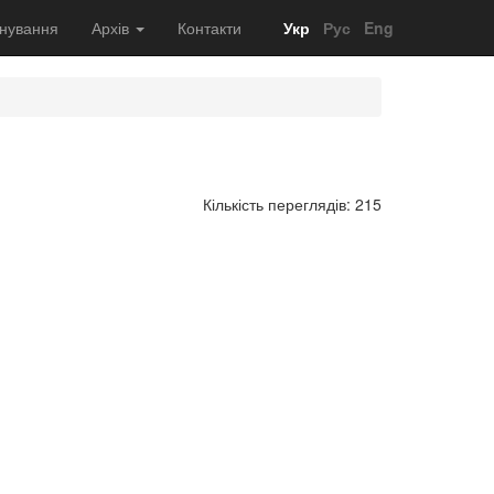
нування
Архів
Контакти
Укр
Рус
Eng
Кількість переглядів: 215