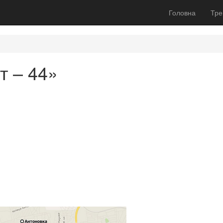
Головна
Тре
т – 44»