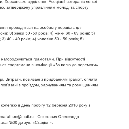
, Херсонське відділення Асоціації ветеранів легкої
гію, затверджену управлінням молоді та спорту
агання проводяться на особисту першість для
в; 3) жінки 50 -59 років; 4) жінки 60 - 69 років; 5)
 3) 40 - 49 років; 4) чоловіки 50 - 59 років; 5)
у нагороджуються грамотами. При відсутності
ться спортсмени в номінації «За волю до перемоги».
ди. Витрати, пов'язані з придбанням грамот, оплата
, пов'язані з проїздом, харчуванням та розміщенням
колегією в день пробігу 12 березня 2016 року з
marathon@mail.ru
- Свистович Олександр
таксі №30 до зуп. «Стадіон».