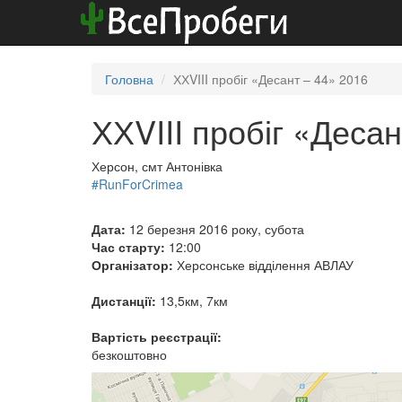
Головна
ХХVIII пробіг «Десант – 44» 2016
ХХVIII пробіг «Десан
Херсон, смт Антонівка
#RunForCrimea
Дата:
12 березня 2016 року, субота
Час старту:
12:00
Організатор:
Херсонське відділення АВЛАУ
Дистанції:
13,5км, 7км
Вартість реєстрації:
безкоштовно