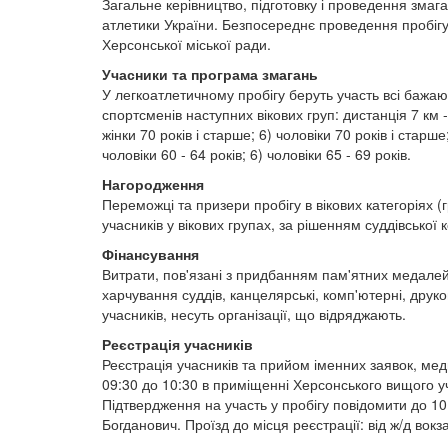
Загальне керівництво, підготовку і проведення змага
атлетики України. Безпосереднє проведення пробігу
Херсонської міської ради.
Учасники та програма змагань
У легкоатлетичному пробігу беруть участь всі бажаю
спортсменів наступних вікових груп: дистанція 7 км - 1
жінки 70 років і старше; 6) чоловіки 70 років і старше; 
чоловіки 60 - 64 років; 6) чоловіки 65 - 69 років.
Нагородження
Переможці та призери пробігу в вікових категоріях
учасників у вікових групах, за рішенням суддівськ
Фінансування
Витрати, пов'язані з придбанням пам'ятних медалей 
харчування суддів, канцелярські, комп'ютерні, друк
учасників, несуть організації, що відряджають.
Реєстрація учасників
Реєстрація учасників та прийом іменних заявок, мед
09:30 до 10:30 в приміщенні Херсонського вищого учи
Підтвердження на участь у пробігу повідомити до 10
Богданович. Проїзд до місця реєстрації: від ж/д вок