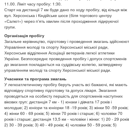
11.00. Ліміт часу пробігу: 1:30.
Старт на дистанції 7 км буде дано по ходу пробігу, від кільця між
вул. Херсонська і Кіндійське шосе (біля торгового центру
«Салют») через п'ять хвилин після проходження лідируючої
групи.
Організація пробігу
Загальне керівництво, підготовку і проведення змагань здійснюю
Управління молоді та спорту Херсонської міської ради,
Херсонське відділення Асоціації ветеранів легкої атлетики
України. Безпосереднє проведення пробігу і допуск спортсменів
до змагання покладається на суддівську колегію, затверджену
управлінням молоді та спорту Херсонської міської ради.
Учасники та програма змагань
У легкоатлетичному пробігу беруть участь всі бажаючі, які мають
відповідну спортивну підготовку та допуск лікаря. Змагання
проводяться на особисту першість для спортсменів наступних
вікових груп: дистанція 7 км - 1) юнаки і дівчата 17 років і
молодше; 2) юніори та юніорки 18 -19 років; 3) жінки 50 -59 років;
4) жінки 60 - 69 років; 5) жінки 70 років і старше; 6) чоловіки 70
років і старше; дистанція 13,5 км - чоловіки і жінки: 1) 20 - 29 років
2) 30 - 39 років; 3) 40 - 49 років; 4) чоловіки 50 - 59 років; 5)