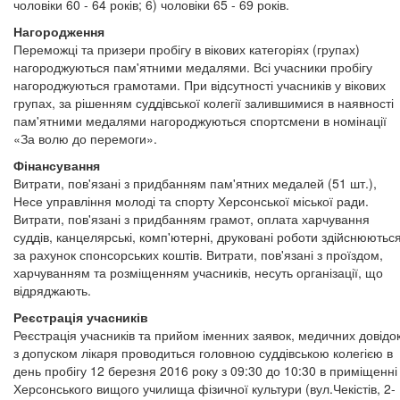
чоловіки 60 - 64 років; 6) чоловіки 65 - 69 років.
Нагородження
Переможці та призери пробігу в вікових категоріях (групах)
нагороджуються пам'ятними медалями. Всі учасники пробігу
нагороджуються грамотами. При відсутності учасників у вікових
групах, за рішенням суддівської колегії залившимися в наявності
пам'ятними медалями нагороджуються спортсмени в номінації
«За волю до перемоги».
Фінансування
Витрати, пов'язані з придбанням пам'ятних медалей (51 шт.),
Несе управління молоді та спорту Херсонської міської ради.
Витрати, пов'язані з придбанням грамот, оплата харчування
суддів, канцелярські, комп'ютерні, друковані роботи здійснюютьс
за рахунок спонсорських коштів. Витрати, пов'язані з проїздом,
харчуванням та розміщенням учасників, несуть організації, що
відряджають.
Реєстрація учасників
Реєстрація учасників та прийом іменних заявок, медичних довідо
з допуском лікаря проводиться головною суддівською колегією в
день пробігу 12 березня 2016 року з 09:30 до 10:30 в приміщенні
Херсонського вищого училища фізичної культури (вул.Чекістів, 2-