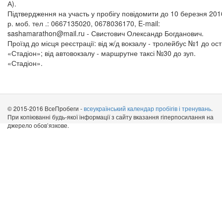
А).
Підтвердження на участь у пробігу повідомити до 10 березня 201
р. моб. тел .: 0667135020, 0678036170, E-mail:
sashamarathon@mail.ru
- Свистович Олександр Богданович.
Проїзд до місця реєстрації: від ж/д вокзалу - тролейбус №1 до ост
«Стадіон»; від автовокзалу - маршрутне таксі №30 до зуп.
«Стадіон».
© 2015-2016 ВсеПробеги -
всеукраїнський календар пробігів і тренувань
.
При копіюванні будь-якої інформації з сайту вказання гіперпосилання на
джерело обов’язкове.