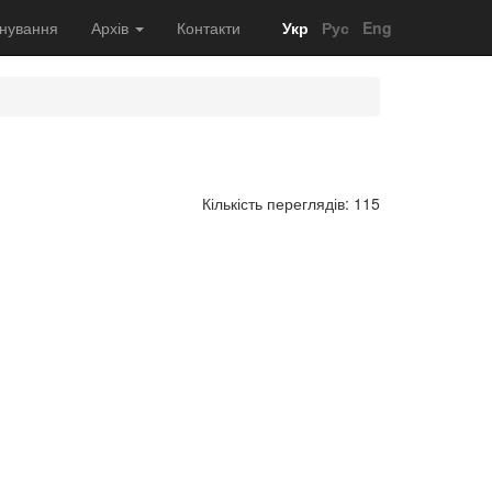
нування
Архів
Контакти
Укр
Рус
Eng
Кількість переглядів: 115