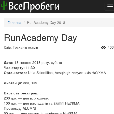
To
na
Головна
RunAcademy Day 2018
RunAcademy Day
Київ, Труханів острів
403
Дата:
13 жовтня 2018 року, субота
Час старту:
11:30
Організатор:
Unia Scientifica, Асоціація випускників НаУКМА
Дистанції:
3км, 1км
Вартість реєстрації:
200 грн. — для всіх охочих
100 грн. — для викладачів та alumni НаУКМА
Промокод: ALUMNI
50 грн. — для студентів, аспірантів НаУКМА