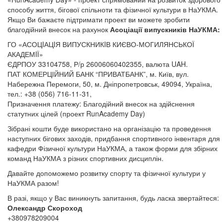
способу життя, бігової спільноти та фізичної культури в НаУКМА.
Якщо Ви бажаєте підтримати проект ви можете зробити
благодійний внесок на рахунок
Асоціації випускників НаУКМА
:
ГО «АСОЦIАЦIЯ ВИПУСКНИКIВ КИЄВО-МОГИЛЯНСЬКОЇ
АКАДЕМIЇ»
ЄДРПОУ 33104758, Р/р 26006060402355, валюта UAH.
ПАТ КОМЕРЦІЙНИЙ БАНК “ПРИВАТБАНК”, м. Київ, вул.
Набережна Перемоги, 50, м. Дніпропетровськ, 49094, Україна,
тел.: +38 (056) 716-11-31,
Призначення платежу: Благодійний внесок на здійснення
статутних цілей (проект RunAcademy Day)
Зібрані кошти буде використано на організацію та проведення
наступних бігових заходів, придбання спортивного інвентаря для
кафедри Фізичної культури НаУКМА, а також форми для збірних
команд НаУКМА з різних спортивних дисциплін.
Давайте допоможемо розвитку спорту та фізичної культури у
НаУКМА разом!
В разі, якщо у Вас виникнуть запитання, будь ласка звертайтеся:
Олександр Скороход
+380978209004