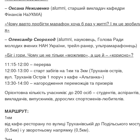
–
Оксана Неживенко
(alumni, старший викладач кафедри
Фінансів НаУКМА)
«Чому варто пробігти марафон хоча б раз у житті? І як це зробил
я»
–
Олександр Скороход
(alumni, науковець, Голова Ради
молодих вчених НАН України, трейл-ранер, ультрамарафонець)
«Біг і гори. Чому це не тільки «можливо», а ще й – «корисно»?
11:15-12:00 – перерва
12:00-13:00 – старт забігів на 1км та 3км (Труханів острів,
вул. Труханів Острів 1 поруч з кафе «Альтанка»)
13:30-14:00 – нагородження переможців та призерів
Орієнтовна кількість учасників: до 200 осіб – студентів, аспірантів,
викладачів, випускників, дорослих спортсменів-любителів.
МАРШРУТ:
1км
від кафе-ресторану по вулиці Труханівській до Подільського мост
(0,5км) і у зворотньому напрямку (0,5км).
3км