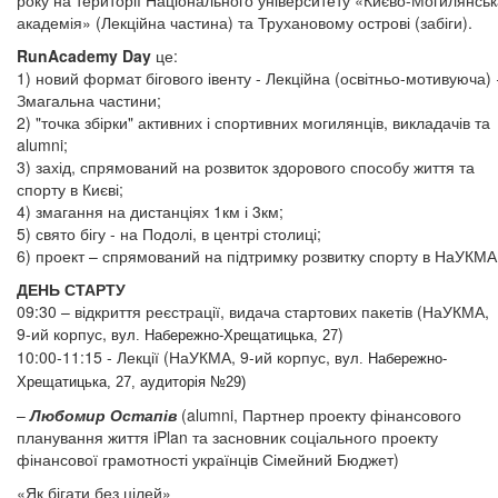
року на території Національного університету «Києво-Могилянсь
академія» (Лекційна частина) та Трухановому острові (забіги).
RunAcademy Day
це:
1) новий формат бігового івенту - Лекційна (освітньо-мотивуюча) 
Змагальна частини;
2) "точка збірки" активних і спортивних могилянців, викладачів та
alumni;
3) захід, спрямований на розвиток здорового способу життя та
спорту в Києві;
4) змагання на дистанціях 1км і 3км;
5) свято бігу - на Подолі, в центрі столиці;
6) проект – спрямований на підтримку розвитку спорту в НаУКМА
ДЕНЬ СТАРТУ
09:30 – відкриття реєстрації, видача стартових пакетів (НаУКМА,
9-ий корпус,
)
вул. Набережно-Хрещатицька, 27
10:00-11:15 - Лекції (НаУКМА, 9-ий корпус,
вул. Набережно-
Хрещатицька, 27, аудиторія №29)
–
Любомир Остапів
(alumni, Партнер проекту фінансового
планування життя iPlan та засновник соціального проекту
фінансової грамотності українців Сімейний Бюджет)
«Як бігати без цілей»