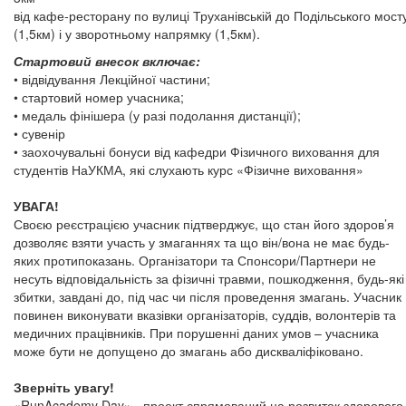
від кафе-ресторану по вулиці Труханівській до Подільського мост
(1,5км) і у зворотньому напрямку (1,5км).
Стартовий внесок включає:
• відвідування Лекційної частини;
• стартовий номер учасника;
• медаль фінішера (у разі подолання дистанції);
• сувенір
• заохочувальні бонуси від кафедри Фізичного виховання для
студентів НаУКМА, які слухають курс «Фізичне виховання»
УВАГА!
Своєю реєстрацією учасник підтверджує, що стан його здоров’я
дозволяє взяти участь у змаганнях та що він/вона не має будь-
яких протипоказань. Організатори та Спонсори/Партнери не
несуть відповідальність за фізичні травми, пошкодження, будь-які
збитки, завдані до, під час чи після проведення змагань. Учасник
повинен виконувати вказівки організаторів, суддів, волонтерів та
медичних працівників. При порушенні даних умов – учасника
може бути не допущено до змагань або дискваліфіковано.
Зверніть увагу!
«RunAcademy Day» - проект спрямований на розвиток здорового