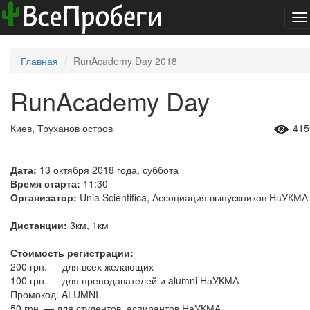
To
na
Главная
RunAcademy Day 2018
RunAcademy Day
Киев, Труханов остров
415
Дата:
13 октября 2018 года, суббота
Время старта:
11:30
Организатор:
Unia Scientifica, Ассоциация выпускников НаУКМА
Дистанции:
3км, 1км
Стоимость регистрации:
200 грн. — для всех желающих
100 грн. — для преподавателей и alumni НаУКМА
Промокод: ALUMNI
50 грн. — для студентов, аспирантов НаУКМА