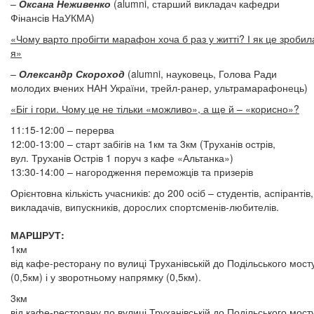
–
Оксана Неживенко
(alumni, старший викладач кафедри
Фінансів НаУКМА)
«Чому варто пробігти марафон хоча б раз у житті? І як це зробил
я»
–
Олександр Скороход
(alumni, науковець, Голова Ради
молодих вчених НАН України, трейл-ранер, ультрамарафонець)
«Біг і гори. Чому це не тільки «можливо», а ще й – «корисно»?
11:15-12:00 – перерва
12:00-13:00 – старт забігів на 1км та 3км (Труханів острів,
вул. Труханів Острів 1 поруч з кафе «Альтанка»)
13:30-14:00 – нагородження переможців та призерів
Орієнтовна кількість учасників: до 200 осіб – студентів, аспірантів,
викладачів, випускників, дорослих спортсменів-любителів.
МАРШРУТ:
1км
від кафе-ресторану по вулиці Труханівській до Подільського мост
(0,5км) і у зворотньому напрямку (0,5км).
3км
від кафе-ресторану по вулиці Труханівській до Подільського мост