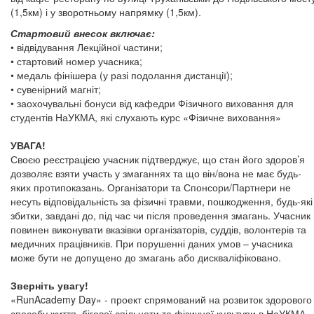
(1,5км) і у зворотньому напрямку (1,5км).
Стартовий внесок включає:
• відвідування Лекційної частини;
• стартовий номер учасника;
• медаль фінішера (у разі подолання дистанції);
• сувенірний магніт;
• заохочувальні бонуси від кафедри Фізичного виховання для
студентів НаУКМА, які слухають курс «Фізичне виховання»
УВАГА!
Своєю реєстрацією учасник підтверджує, що стан його здоров’я
дозволяє взяти участь у змаганнях та що він/вона не має будь-
яких протипоказань. Організатори та Спонсори/Партнери не
несуть відповідальність за фізичні травми, пошкодження, будь-які
збитки, завдані до, під час чи після проведення змагань. Учасник
повинен виконувати вказівки організаторів, суддів, волонтерів та
медичних працівників. При порушенні даних умов – учасника
може бути не допущено до змагань або дискваліфіковано.
Зверніть увагу!
«RunAcademy Day» - проект спрямований на розвиток здорового
способу життя, бігової спільноти та фізичної культури в НаУКМА.