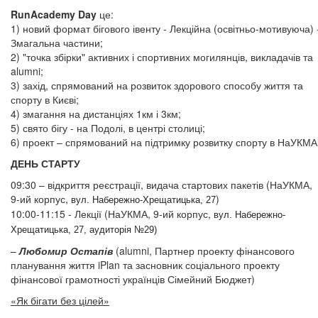
RunAcademy Day
це:
1) новий формат бігового івенту - Лекційна (освітньо-мотивуюча) 
Змагальна частини;
2) "точка збірки" активних і спортивних могилянців, викладачів та
alumni;
3) захід, спрямований на розвиток здорового способу життя та
спорту в Києві;
4) змагання на дистанціях 1км і 3км;
5) свято бігу - на Подолі, в центрі столиці;
6) проект – спрямований на підтримку розвитку спорту в НаУКМА
ДЕНЬ СТАРТУ
09:30 – відкриття реєстрації, видача стартових пакетів (НаУКМА,
9-ий корпус,
)
вул. Набережно-Хрещатицька, 27
10:00-11:15 - Лекції (НаУКМА, 9-ий корпус,
вул. Набережно-
Хрещатицька, 27, аудиторія №29)
–
Любомир Остапів
(alumni, Партнер проекту фінансового
планування життя iPlan та засновник соціального проекту
фінансової грамотності українців Сімейний Бюджет)
«Як бігати без цілей»