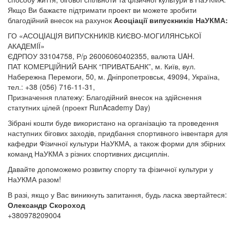
Якщо Ви бажаєте підтримати проект ви можете зробити
благодійний внесок на рахунок
Асоціації випускників НаУКМА
:
ГО «АСОЦIАЦIЯ ВИПУСКНИКIВ КИЄВО-МОГИЛЯНСЬКОЇ
АКАДЕМIЇ»
ЄДРПОУ 33104758, Р/р 26006060402355, валюта UAH.
ПАТ КОМЕРЦІЙНИЙ БАНК “ПРИВАТБАНК”, м. Київ, вул.
Набережна Перемоги, 50, м. Дніпропетровськ, 49094, Україна,
тел.: +38 (056) 716-11-31,
Призначення платежу: Благодійний внесок на здійснення
статутних цілей (проект RunAcademy Day)
Зібрані кошти буде використано на організацію та проведення
наступних бігових заходів, придбання спортивного інвентаря для
кафедри Фізичної культури НаУКМА, а також форми для збірних
команд НаУКМА з різних спортивних дисциплін.
Давайте допоможемо розвитку спорту та фізичної культури у
НаУКМА разом!
В разі, якщо у Вас виникнуть запитання, будь ласка звертайтеся:
Олександр Скороход
+380978209004