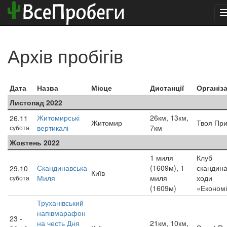
Архів пробігів
Дата
Назва
Місце
Дистанції
Організ
Листопад 2022
Житомирські
26км, 13км,
26.11
Житомир
Твоя При
вертикалі
7км
субота
Жовтень 2022
1 миля
Клуб
Скандинавська
(1609м), 1
скандина
29.10
Київ
Миля
миля
ходи
субота
(1609м)
«Економі
Труханівський
напівмарафон
23 -
на честь Дня
21км, 10км,