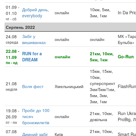
01.09 -
Добрий день,
10км, 5км,
онлайн
In Da Pri
01.10
everybody
3км, 1км
чт - сб
Серпень 2022
Забіг у
МК «Тар
24.08
онлайн
онлайн
вишиванках
Бульба»
середа
22.08 -
RUN for a
21км, 10км,
онлайн
Go-Run
11.09
DREAM
5км, 1км
пн - нд
15км, 15км,
10км,
суперспринт
21.08
Воля фест
Хмельницький
FlashRu
3км/5км/1км,
неділя
5км, 3км,
3км, 1км
Пробіг до 100
19.08 -
21км, 10км,
Run Ukra
тисяч
онлайн
26.09
довільна
ProBig, 
бронежилетів
пт - пн
21км, 10км,
07.08
Димний забіг
Київ
Smart R