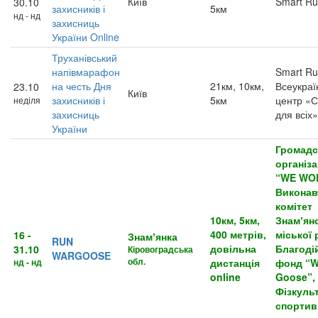
Київ
Smart R
30.10
захисників і
5км
нд - нд
захисниць
України Online
Труханівський
напівмарафон
Smart Ru
на честь Дня
21км, 10км,
Всеукраї
23.10
Київ
захисників і
5км
центр «С
неділя
захисниць
для всіх»
України
Громадс
організа
“WE WO
Виконав
комітет
10км, 5км,
Знамʼян
400 метрів,
міської 
16 -
Знамʼянка
RUN
довільна
Благоді
31.10
Кіровоградська
WARGOOSE
обл.
нд - нд
дистанція
фонд “
online
Goose”,
Фізкуль
спортив