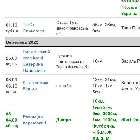
товарис
“Колос
Україна”
Стара Гута
Трейл
56км, 26км,
01.10
Твоя При
Івано-Франківська
Синьогора
9км
субота
обл.
Вересень 2022
Гусятинський
Гусятин
крос імені
25.09
10км
Василь Р
Чортківський р-н
Северина
неділя
Тернопільська обл.
Наливайка
42км, 21км,
06.09 -
Конотопська
Волонте
онлайн
10км, 1км,
06.10
Відьма
Фронт Ук
5км
вт - чт
10км,
1км+5км,
5км, 3000м,
03 -
Разом до
Дніпро
1км, 1000м,
Start Dn
04.09
перемоги ІІ
сб - нд
Футболка.
Ч S,М; Ж
XS, S, M