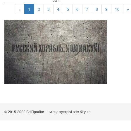
обл.
«
1
2
3
4
5
6
7
8
9
10
»
© 2015-2022 ВсіПробіги — місце зустрічі всіх бігунів.