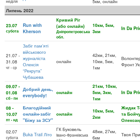
5км, онлайн
неділя
Липень 2022
Кривий Ріг
Run with
10км, 5км,
23.07
(або онлайн)
In Da Pr
субота
Kherson
3км
Дніпропетровська
обл.
Забіг памʼяті
військового
42км, 21км,
21.07 -
журналіста
Волонте
онлайн
10км, 5км,
31.08
Олексія
Фронт Ук
1км
чт - ср
“Рекрута”
Чубашева
21км, 10км,
09.07 -
Добрий день,
онлайн
5км, 3км,
In Da Pr
01.08
everybody!
сб - пн
1км
Благодійний
Жидак Т
08 -
10км, 5км,
онлайн-забіг
онлайн
та Бойч
10.07
2км
пт - нд
"Біжу за ЗСУ"
Олексан
ГК Буковель
48км, 27км,
02.07
Buka Trail Літо
Твоя При
Івано-Франківська
6км
субота