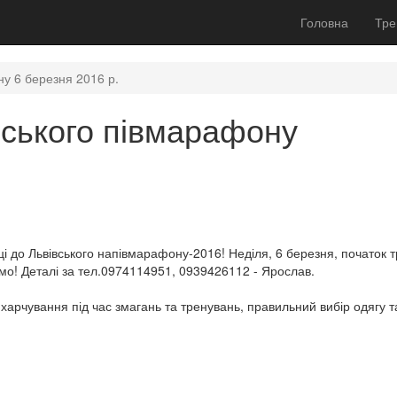
Головна
Тре
у 6 березня 2016 р.
вського півмарафону
ці до Львівського напівмарафону-2016! Неділя, 6 березня, початок 
мо! Деталі за тел.0974114951, 0939426112 - Ярослав.
, харчування під час змагань та тренувань, правильний вибір одягу та