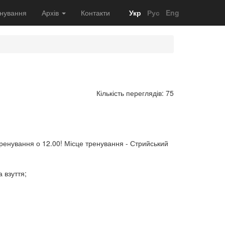
нування
Архів
Контакти
Укр
Рус
Eng
Кількість переглядів: 75
тренування о 12.00! Місце тренування - Стрийський
 взуття;