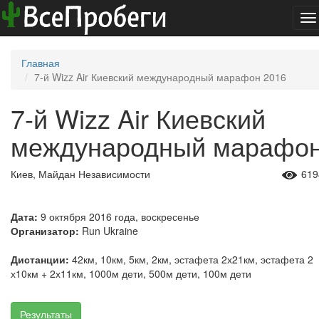
To
na
Главная
7-й Wizz Air Киевский международный марафон 2016
7-й Wizz Air Киевский
международный марафо
Киев, Майдан Независимости
619
Дата:
9 октября 2016 года, воскресенье
Организатор:
Run Ukraine
Дистанции:
42км, 10км, 5км, 2км, эстафета 2х21км, эстафета 2
х10км + 2х11км, 1000м дети, 500м дети, 100м дети
Результаты