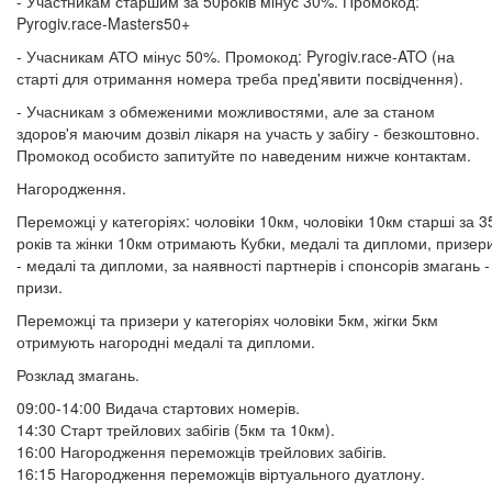
- Участникам старшим за 50років мінус 30%. Промокод:
Pyrogiv.race-Masters50+
- Учасникам АТО мінус 50%. Промокод: Pyrogiv.race-ATO (на
старті для отримання номера треба пред'явити посвідчення).
- Учасникам з обмеженими можливостями, але за станом
здоров'я маючим дозвіл лікаря на участь у забігу - безкоштовно.
Промокод особисто запитуйте по наведеним нижче контактам.
Нагородження.
Переможці у категоріях: чоловіки 10км, чоловіки 10км старші за 3
років та жінки 10км отримають Кубки, медалі та дипломи, призер
- медалі та дипломи, за наявності партнерів і спонсорів змагань -
призи.
Переможці та призери у категоріях чоловіки 5км, жігки 5км
отримують нагородні медалі та дипломи.
Розклад змагань.
09:00-14:00 Видача стартових номерів.
14:30 Старт трейлових забігів (5км та 10км).
16:00 Нагородження переможців трейлових забігів.
16:15 Нагородження переможців віртуального дуатлону.