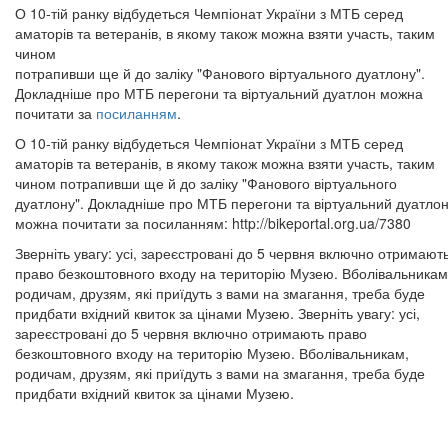
О 10-тій ранку відбудеться Чемпіонат України з МТБ серед
аматорів та ветеранів, в якому також можна взяти участь, таким
чином
потрапивши ще й до заліку "Фанового віртуального дуатлону".
Докладніше про МТБ перегони та віртуальний дуатлон можна
почитати за
посиланням
.
О 10-тій ранку відбудеться Чемпіонат України з МТБ серед
аматорів та ветеранів, в якому також можна взяти участь, таким
чином потрапивши ще й до заліку "Фанового віртуального
дуатлону". Докладніше про МТБ перегони та віртуальний дуатло
можна почитати за посиланням: http://bikeportal.org.ua/7380
Зверніть увагу: усі, зареєстровані до 5 червня включно отримают
право безкоштовного входу на територію Музею. Вболівальникам
родичам, друзям, які приїдуть з вами на змагання, треба буде
придбати вхідний квиток за цінами Музею. Зверніть увагу: усі,
зареєстровані до 5 червня включно отримають право
безкоштовного входу на територію Музею. Вболівальникам,
родичам, друзям, які приїдуть з вами на змагання, треба буде
придбати вхідний квиток за цінами Музею.