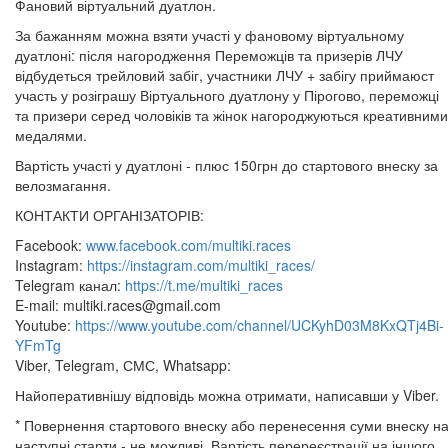
Фановий віртуальний дуатлон.
За бажанням можна взяти участі у фановому віртуальному
дуатлоні: після нагородження Переможців та призерів ЛЧУ
відбудеться трейловий забіг, участники ЛЧУ + забігу приймаюст
участь у розіграшу Віртуального дуатлону у Пірогово, переможці
та призери серед чоловіків та жінок нагороджуються креативними
медалями.
Вартість участі у дуатлоні - плюс 150грн до стартового внеску за
велозмагання.
КОНТАКТИ ОРГАНІЗАТОРІВ:
Facebook:
www.facebook.com/multiki.races
Instagram:
https://instagram.com/multiki_races/
Telegram канал:
https://t.me/multiki_races
E-mail:
multiki.races@gmail.com
Youtube:
https://www.youtube.com/channel/UCKyhD03M8KxQTj4Bi-
YFmTg
Viber, Telegram, СМС, Whatsapp:
Найоперативнішу відповідь можна отримати, написавши у Viber.
* Повернення стартового внеску або перенесення суми внеску н
наступні старти - не можливі. Вартість перереєстрації на іншого