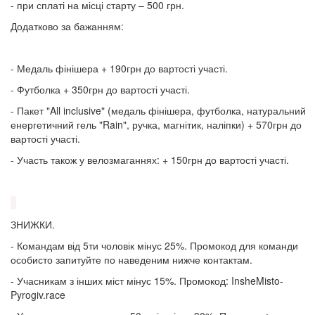
- при сплаті на місці старту – 500 грн.
Додатково за бажанням:
- Медаль фінішера + 190грн до вартості участі.
- Футболка + 350грн до вартості участі.
- Пакет "All inclusive" (медаль фінішера, футболка, натуральний
енергетичний гель "Rain", ручка, магнітик, наліпки) + 570грн до
вартості участі.
- Участь також у велозмаганнях: + 150грн до вартості участі.
ЗНИЖКИ.
- Командам від 5ти чоловік мінус 25%. Промокод для команди
особисто запитуйте по наведеним нижче контактам.
- Учасникам з інших міст мінус 15%. Промокод: InsheMisto-
Pyrogiv.race