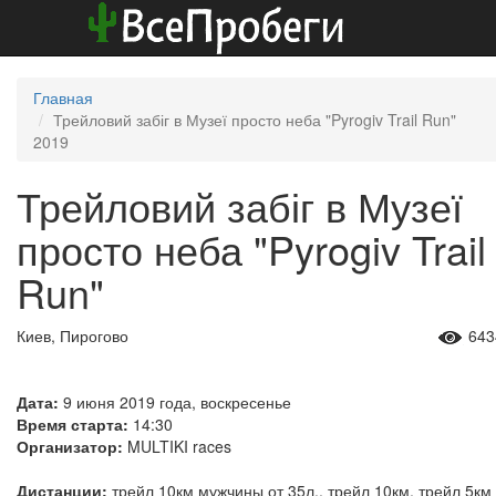
Главная
Трейловий забіг в Музеї просто неба "Pyrogiv Trail Run"
2019
Трейловий забіг в Музеї
просто неба "Pyrogiv Trail
Run"
Киев, Пирогово
643
Дата:
9 июня 2019 года, воскресенье
Время старта:
14:30
Организатор:
MULTIKI races
Дистанции:
трейл 10км мужчины от 35л., трейл 10км, трейл 5км