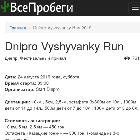
To
na
Главная
Dnipro Vyshyvanky Run 2019
Dnipro Vyshyvanky Run
Днепр, Фестивальный причал
761
Дата:
24 августа 2019 года, суббота
Время старта:
09:00
Организатор:
Start Dnipro
Дистанции:
10км , 5км, 2,5км, эстафета 3х300м от 10л., 1000м
дети от 11 до 14л., 500м дети от 7 до 10л., 100м дети от 3 до 6л.
Стоимость регистрации:
10 км, 5 км, 2,5 км — 450 грн.
Эстафета «Казацкие гонки» — 300 грн. (команда из 3-х
участников)