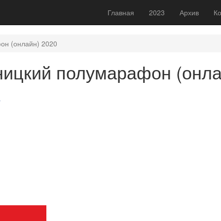
Главная
2023
Архив
Ко
он (онлайн) 2020
ницкий полумарафон (онла
г