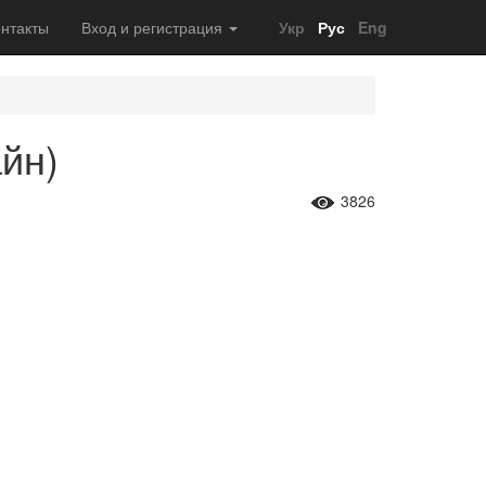
нтакты
Вход и регистрация
Укр
Рус
Eng
йн)
3826