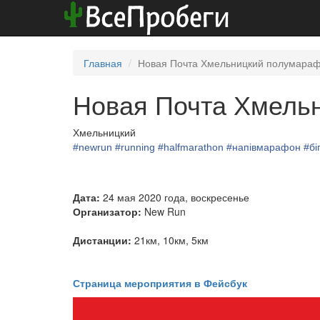
Главная
Новая Почта Хмельницкий полумараф
Новая Почта Хмель
Хмельницкий
#newrun
#running
#halfmarathon
#напівмарафон
#бі
Дата:
24 мая 2020 года, воскресенье
Организатор:
New Run
Дистанции:
21км, 10км, 5км
Страница мероприятия в Фейсбук