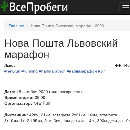
To
na
Главная
Нова Пошта Львовский марафон 2020
Нова Пошта Львовский
марафон
Львов
446
#newrun
#running
#halfmarathon
#напівмарафон
#біг
Дата:
18 октября 2020 года, воскресенье
Время старта:
09:00
Организатор:
New Run
Дистанции:
42км, 21км, эстафета 2x21км, 10км, эстафета
3x10км+1x12,195км, 5км, 3км, 1км дети до 14л., 300м дети до 10