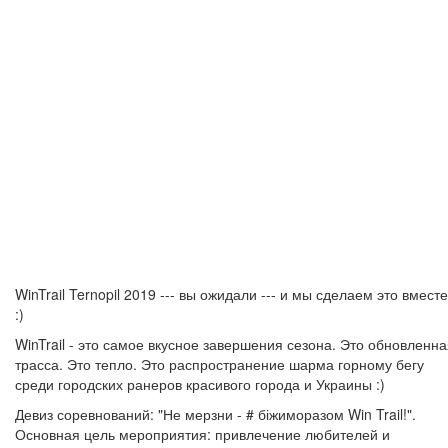
WinTrail Ternopil 2019 --- вы ожидали --- и мы сделаем это вместе
:)
WinTrail - это самое вкусное завершения сезона. Это обновленн
трасса. Это тепло. Это распространение шарма горному бегу
среди городских ранеров красивого города и Украины :)
Девиз соревнований: "Не мерзни - # біжиморазом Win Trail!".
Основная цель мероприятия: привлечение любителей и