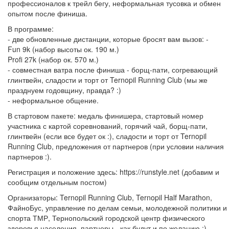
профессионалов к трейл бегу, неформальная тусовка и обмен
опытом после финиша.
В программе:
- две обновленные дистанции, которые бросят вам вызов: -
Fun 9k (набор высоты ок. 190 м.)
Profi 27k (набор ок. 570 м.)
- совместная ватра после финиша - борщ-пати, согревающий
глинтвейн, сладости и торт от Ternopil Running Club (мы же
празднуем годовщину, правда? :)
- неформальное общение.
В стартовом пакете: медаль финишера, стартовый номер
участника с картой соревнований, горячий чай, борщ-пати,
глинтвейн (если все будет ок :), сладости и торт от Ternopil
Running Club, предложения от партнеров (при условии наличия
партнеров :).
Регистрация и положение здесь: https://runstyle.net (добавим и
сообщим отдельным постом)
Организаторы: Ternopil Running Club, Ternopil Half Marathon,
ФайноБус, управление по делам семьи, молодежной политики и
спорта ТМР, Тернопольский городской центр физического
здоровья населения, партнеры - как будут и по желанию :)