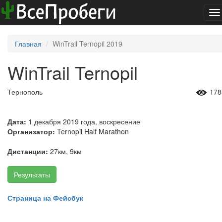
To
na
Главная
WinTrail Ternopil 2019
WinTrail Ternopil
Тернополь
178
Дата:
1 декабря 2019 года, воскресение
Организатор:
Ternopil Half Marathon
Дистанции:
27км, 9км
Результаты
Страница на Фейсбук