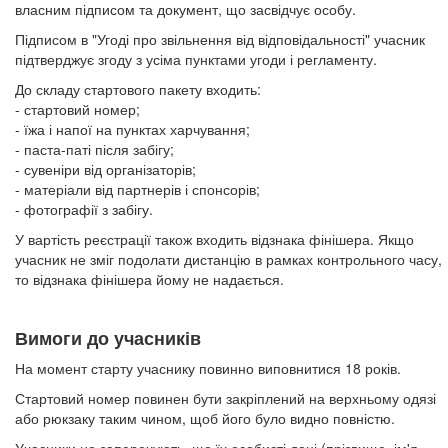
власним підписом та документ, що засвідчує особу.
Підписом в "Угоді про звільнення від відповідальності" учасник
підтверджує згоду з усіма пунктами угоди і регламенту.
До складу стартового пакету входить:
- стартовий номер;
- їжа і напої на пунктах харчування;
- паста-паті після забігу;
- сувеніри від організаторів;
- матеріали від партнерів і спонсорів;
- фотографії з забігу.
У вартість реєстрації також входить відзнака фінішера. Якщо
учасник не зміг подолати дистанцію в рамках контрольного часу,
то відзнака фінішера йому не надається.
Вимоги до учасників
На момент старту учаснику повинно виповнитися 18 років.
Стартовий номер повинен бути закріплений на верхньому одязі
або рюкзаку таким чином, щоб його було видно повністю.