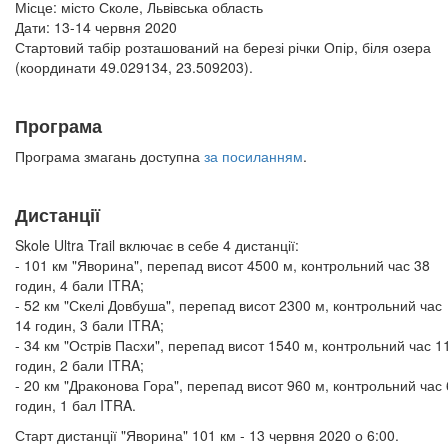
Місце: місто Сколе, Львівська область
Дати: 13-14 червня 2020
Стартовий табір розташований на березі річки Опір, біля озера
(координати 49.029134, 23.509203).
Програма
Програма змагань доступна
за посиланням
.
Дистанції
Skole Ultra Trail включає в себе 4 дистанції:
- 101 км "Яворина", перепад висот 4500 м, контрольний час 38
годин, 4 бали ITRA;
- 52 км "Скелі Довбуша", перепад висот 2300 м, контрольний час
14 годин, 3 бали ITRA;
- 34 км "Острів Пасхи", перепад висот 1540 м, контрольний час 1
годин, 2 бали ITRA;
- 20 км "Драконова Гора", перепад висот 960 м, контрольний час 
годин, 1 бал ITRA.
Старт дистанції "Яворина" 101 км - 13 червня 2020 о 6:00.