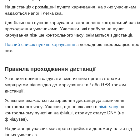
На дистанціях розміщені пункти харчування, на яких учасникам
надаються напої і легка їжа.
Для більшості пунктів харчування встановлено контрольний час ї
проходження учасниками. Учасники, які прибули на пункт
харчування пізніше контрольного часу, знімаються з дистанції.
Повний список пунктів харчування
з докладною інформацією про
них.
Правила проходження дистанції
Учасники повинні слідувати визначеним організаторами
маршрутом відповідно до маркування та / або GPS-треком
дистанції.
Успішним вважається завершення дистанції до закінчення
контрольного часу. Учасник, що не вклався в
ліміт часу
на
контрольному пункті чи на фініші, отримує статус DNF (не
фінішував).
На дистанції учасник має право приймати допомогу тільки від
інших учасників.