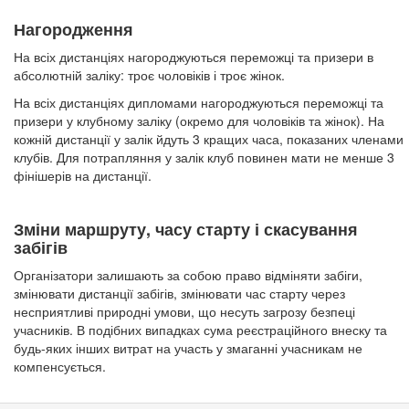
Нагородження
На всіх дистанціях нагороджуються переможці та призери в
абсолютній заліку: троє чоловіків і троє жінок.
На всіх дистанціях дипломами нагороджуються переможці та
призери у клубному заліку (окремо для чоловіків та жінок). На
кожній дистанції у залік йдуть 3 кращих часа, показаних членами
клубів. Для потрапляння у залік клуб повинен мати не менше 3
фінішерів на дистанції.
Зміни маршруту, часу старту і скасування
забігів
Організатори залишають за собою право відміняти забіги,
змінювати дистанції забігів, змінювати час старту через
несприятливі природні умови, що несуть загрозу безпеці
учасників. В подібних випадках сума реєстраційного внеску та
будь-яких інших витрат на участь у змаганні учасникам не
компенсується.