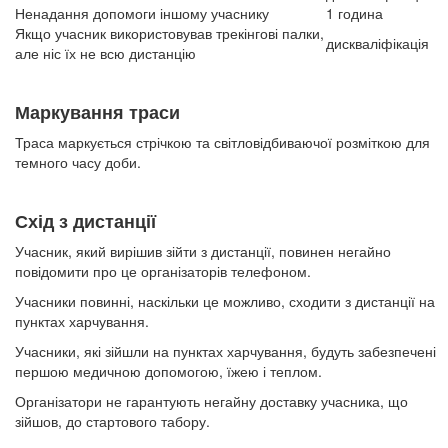
Ненадання допомоги іншому учаснику
1 година
Якщо учасник використовував трекінгові палки,
дискваліфікація
але ніс їх не всю дистанцію
Маркування траси
Траса маркується стрічкою та світловідбиваючої розміткою для
темного часу доби.
Схід з дистанції
Учасник, який вирішив зійти з дистанції, повинен негайно
повідомити про це організаторів телефоном.
Учасники повинні, наскільки це можливо, сходити з дистанції на
пунктах харчування.
Учасники, які зійшли на пунктах харчування, будуть забезпечені
першою медичною допомогою, їжею і теплом.
Організатори не гарантують негайну доставку учасника, що
зійшов, до стартового табору.