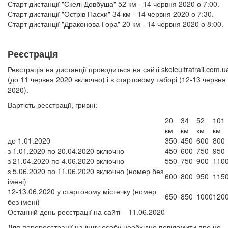
Старт дистанції "Скелі Довбуша" 52 км - 14 червня 2020 о 7:00.
Старт дистанції "Острів Пасхи" 34 км - 14 червня 2020 о 7:30.
Старт дистанції "Драконова Гора" 20 км - 14 червня 2020 о 8:00.
Реєстрація
Реєстрація на дистанції проводиться на сайті skoleultratrail.com.u
(до 11 червня 2020 включно) і в стартовому таборі (12-13 червня
2020).
Вартість реєстрації, гривні:
20
34
52
101
км
км
км
км
до 1.01.2020
350
450
600
800
з 1.01.2020 по 20.04.2020 включно
450
600
750
950
з 21.04.2020 по 4.06.2020 включно
550
750
900
110
з 5.06.2020 по 11.06.2020 включно (номер без
600
800
950
115
імені)
12-13.06.2020 у стартовому містечку (номер
650
850
1000
120
без імені)
Останній день реєстрації на сайті – 11.06.2020
Для перереєстрації на іншу особу необхідно повідомити про це