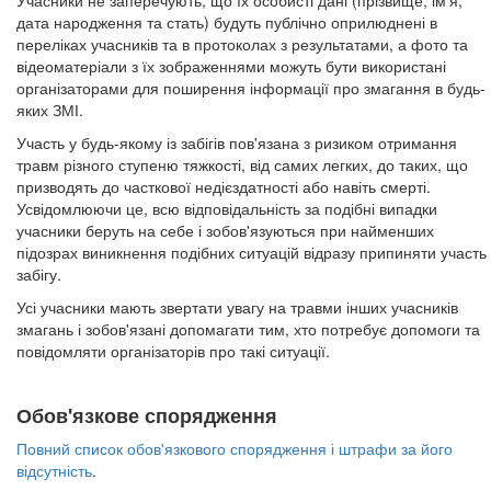
Учасники не заперечують, що їх особисті дані (прізвище, ім'я,
дата народження та стать) будуть публічно оприлюднені в
переліках учасників та в протоколах з результатами, а фото та
відеоматеріали з їх зображеннями можуть бути використані
організаторами для поширення інформації про змагання в будь-
яких ЗМІ.
Участь у будь-якому із забігів пов'язана з ризиком отримання
травм різного ступеню тяжкості, від самих легких, до таких, що
призводять до часткової недієздатності або навіть смерті.
Усвідомлюючи це, всю відповідальність за подібні випадки
учасники беруть на себе і зобов'язуються при найменших
підозрах виникнення подібних ситуацій відразу припиняти участь
забігу.
Усі учасники мають звертати увагу на травми інших учасників
змагань і зобов'язані допомагати тим, хто потребує допомоги та
повідомляти організаторів про такі ситуації.
Обов'язкове спорядження
Повний список обов'язкового спорядження і штрафи за його
відсутність
.