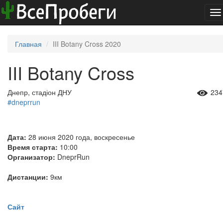
To
na
Главная
III Botany Cross 2020
III Botany Cross
Днепр, стадіон ДНУ
234
#dneprrun
Дата:
28 июня 2020 года, воскресенье
Время старта:
10:00
Организатор:
DneprRun
Дистанции:
9км
Сайт