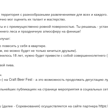
 территория с разнообразными развлечениями для всех и каждого. C
чно мог оценить их талант и мастерство.
оты и с преимущественно ровной поверхностью. Ты решаешь - устан
еннего леса и праздничную атмосферу на финише!
олучат:
 повесить у себя в квартире.
 ею можно будет не только кичиться друзьям).
нилось 18 лет, нужно будет привести с собой совершеннолетнего 
вой пива.
ы.
л») на Craft Beer Fest - а это возможность продолжать дегустацию 
дальнейших публикациях на странице мероприятия в социальных сет
 (далее - Соревнования) осуществляется на сайте партнера https://