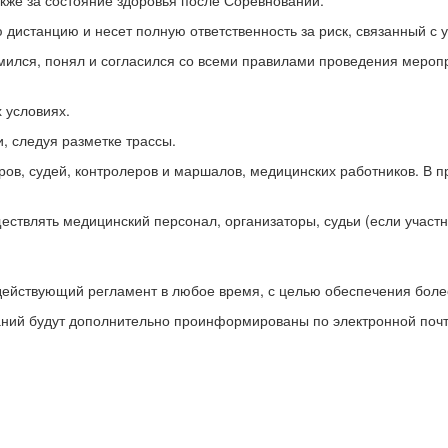
кже за состояние здоровья после Соревнований.
дистанцию ​​и несет полную ответственность за риск, связанный с 
омился, понял и согласился со всеми правилами проведения мероп
 условиях.
, следуя разметке трассы.
ов, судей, контролеров и маршалов, медицинских работников. В п
ествлять медицинский персонал, организаторы, судьи (если участ
 действующий регламент в любое время, с целью обеспечения бол
аний будут дополнительно проинформированы по электронной поч