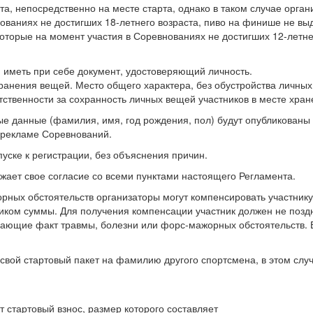
та, непосредственно на месте старта, однако в таком случае орг
ованиях не достигших 18-летнего возраста, пиво на финише не вы
оторые на момент участия в Соревнованиях не достигших 12-летне
н иметь при себе документ, удостоверяющий личность.
ранения вещей. Место общего характера, без обустройства личны
тственности за сохранность личных вещей участников в месте хран
е данные (фамилия, имя, год рождения, пол) будут опубликованы 
 рекламе Соревнований.
пуске к регистрации, без объяснения причин.
ает свое согласие со всеми пунктами настоящего Регламента.
орных обстоятельств организаторы могут компенсировать участник
иком суммы. Для получения компенсации участник должен не поздн
ающие факт травмы, болезни или форс-мажорных обстоятельств. В
свой стартовый пакет на фамилию другого спортсмена, в этом слу
 стартовый взнос, размер которого составляет