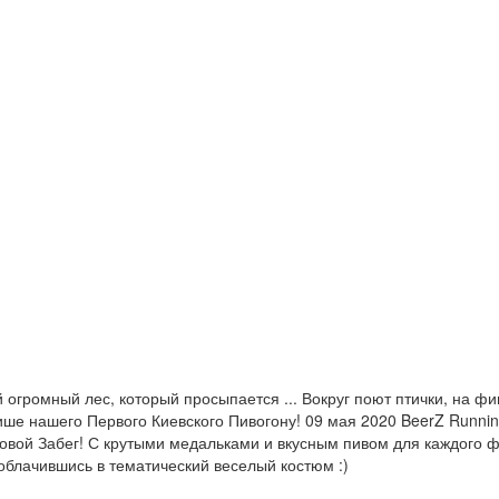
 огромный лес, который просыпается ... Вокруг поют птички, на ф
е нашего Первого Киевского Пивогону! 09 мая 2020 BeerZ Running
овой Забег! С крутыми медальками и вкусным пивом для каждого фи
облачившись в тематический веселый костюм :)