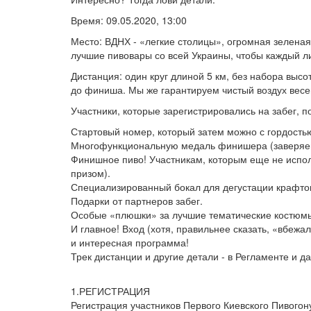
Время: 09.05.2020, 13:00
Место: ВДНХ - «легкие столицы», огромная зеленая
лучшие пивовары со всей Украины, чтобы каждый ли
Дистанция: один круг длиной 5 км, без набора выс
до финиша. Мы же гарантируем чистый воздух вес
Участники, которые зарегистрировались на забег, п
Стартовый номер, который затем можно с гордостью
Многофункциональную медаль финишера (заверяем,
Финишное пиво! Участникам, которым еще не испол
призом).
Специализированный бокал для дегустации крафто
Подарки от партнеров забег.
Особые «плюшки» за лучшие тематические костюм
И главное! Вход (хотя, правильнее сказать, «вбежа
и интересная программа!
Трек дистанции и другие детали - в Регламенте и 
1.РЕГИСТРАЦИЯ
Регистрация участников Первого Киевского Пивогону