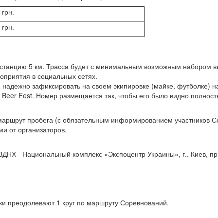
 грн.
 грн.
станцию ​​5 км. Трасса будет с минимальным возможным набором 
оприятия в социальных сетях.
 надежно зафиксировать на своем экипировке (майке, футболке) н
t Beer Fest. Номер размещается так, чтобы его было видно полно
маршрут пробега (с обязательным информированием участников Со
и от организаторов.
, ВДНХ - Национальный комплекс «Экспоцентр Украины», г.. Киев, п
ники преодолевают 1 круг по маршруту Соревнований.