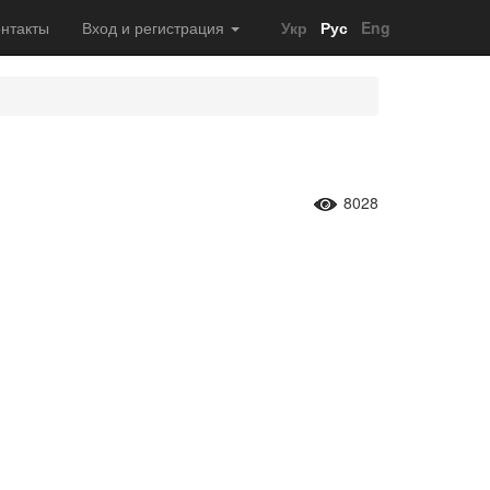
нтакты
Вход и регистрация
Укр
Рус
Eng
8028