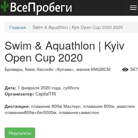
To
na
Главная
Swim & Aquathlon | Kyiv Open Cup 2020 2020
Swim & Aquathlon | Kyiv
Open Cup 2020
Бровары, Киев, бассейн «Купава», манеж КМШВСМ
567
Дата:
1 февраля 2020 года, суббота
Организатор:
CapitalTRI
Дистанции:
плавание 800м Мастерс, плавание 800м, акватлон
плавание800м+бег5000м, плавание+акватлон
Результаты