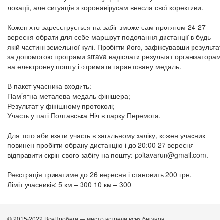
локації, але ситуація з коронавірусам внесла свої корективи.
Кожен хто зареєструється на забіг зможе сам протягом 24-27
вересня обрати для себе маршрут подолання дистанції в будь
якій частині земельної кулі. Пробігти його, зафіксувавши результа
за допомогою програми strava надіслати результат організатора
на електронну пошту і отримати гарантовану медаль.
В пакет учасника входить:
Пам’ятна металева медаль фінішера;
Результат у фінішному протоколі;
Участь у паті Полтавська Ніч в парку Перемога.
Для того аби взяти участь в загальному заліку, кожен учасник
повинен пробігти обрану дистанцію і до 20:00 27 вересня
відправити скрін свого забігу на пошту:
poltavarun@gmail.com
.
Реєстрація триватиме до 26 вересня і становить 200 грн.
Ліміт учасників: 5 км – 300 10 км – 300
© 2015-2022 ВсеПробеги — место встречи всех бегунов.