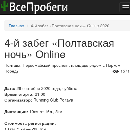
To
na
Главная
4-й забег «Полтавская ночь» Online 2020
4-й забег «Полтавская
ночь» Online
Полтава, Первомайский проспект, площадь рядом с Парком
Победы
1571
Дата:
26 сентября 2020 года, суббота
Время старта:
21:00
Организатор:
Running Club Poltava
Дистанции:
10км от 16л., 5км
Стоимость регистрации:
10 км, 5 км — 200 грн.