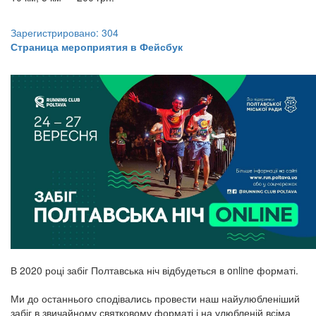
Зарегистрировано: 304
Страница мероприятия в Фейсбук
В 2020 році забіг Полтавська ніч відбудеться в online форматі.
Ми до останнього сподівались провести наш найулюбленіший
забіг в звичайному святковому форматі і на улюбленій всіма