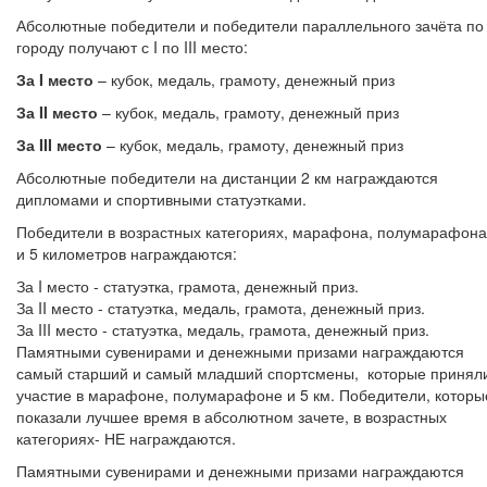
Абсолютные победители и победители параллельного зачёта по
городу получают с I по III место:
За
I
место
– кубок, медаль, грамоту, денежный приз
За
II
место
– кубок, медаль, грамоту, денежный приз
За
III
место
– кубок, медаль, грамоту, денежный приз
Абсолютные победители на дистанции 2 км награждаются
дипломами и спортивными статуэтками.
Победители в возрастных категориях, марафона, полумарафона
и 5 километров награждаются:
За I место - статуэтка, грамота, денежный приз.
За II место - статуэтка, медаль, грамота, денежный приз.
За III место - статуэтка, медаль, грамота, денежный приз.
Памятными сувенирами и денежными призами награждаются
самый старший и самый младший спортсмены, которые принял
участие в марафоне, полумарафоне и 5 км. Победители, которы
показали лучшее время в абсолютном зачете, в возрастных
категориях- НЕ награждаются.
Памятными сувенирами и денежными призами награждаются