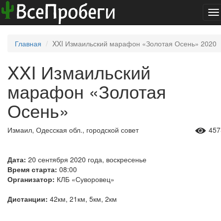
To
na
Главная
XXI Измаильский марафон «Золотая Осень» 2020
XXI Измаильский
марафон «Золотая
Осень»
Измаил, Одесская обл., городской совет
457
Дата:
20 сентября 2020 года, воскресенье
Время старта:
08:00
Организатор:
КЛБ «Суворовец»
Дистанции:
42км, 21км, 5км, 2км