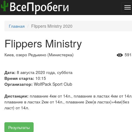
To
na
Главная
Flippers Ministry 2020
Flippers Ministry
Киев, озеро Редькино (Министерка)
591
Дата:
8 августа 2020 года, суббота
Время старта:
10:15
Организатор:
WolfPack Sport Club
Дистанции:
плавание 4км от 14л., плавание в ластах 4км от 14л.
плавание в ластах 2км от 14л., плавание 2км(в ластах)+4км(без
ласт) от 14л.
Результаты