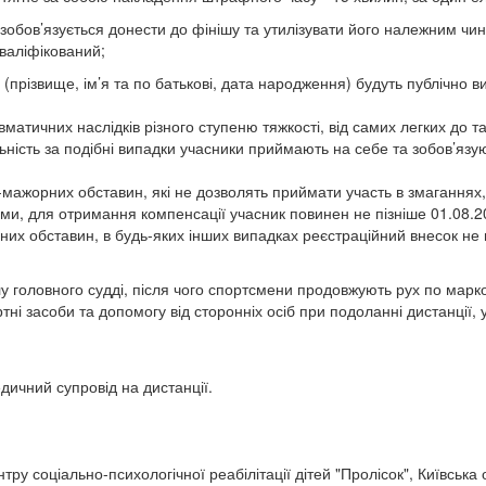
 зобов’язується донести до фінішу та утилізувати його належним чи
валіфікований;
(прізвище, ім’я та по батькові, дата народження) будуть публічно вик
атичних наслідків різного ступеню тяжкості, від самих легких до та
ність за подібні випадки учасники приймають на себе та зобов’яз
мажорних обставин, які не дозволять приймати участь в змаганнях
уми, для отримання компенсації учасник повинен не пізніше 01.08.2
х обставин, в будь-яких інших випадках реєстраційний внесок не 
у головного судді, після чого спортсмени продовжують рух по марк
і засоби та допомогу від сторонніх осіб при подоланні дистанції,
дичний супровід на дистанції.
соціально-психологічної реабілітації дітей "Пролісок", Київська об