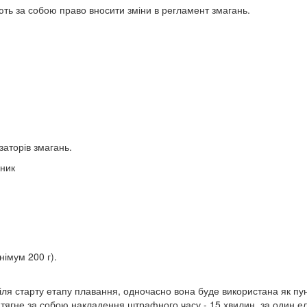
ть за собою право вносити зміни в регламент змагань.
заторів змагань.
сник
імум 200 г).
іля старту етапу плавання, одночасно вона буде використана як пун
тягне за собою накладення штрафного часу - 15 хвилин, за один е