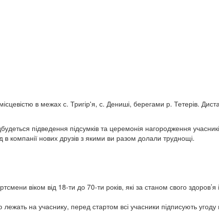
сцевістю в межах с. Тригір'я, с. Дениші, берегами р. Тетерів. Дист
відбудеться підведення підсумків та церемонія нагородження учасник
д в компанії нових друзів з якими ви разом долали труднощі.
тсмени віком від 18-ти до 70-ти років, які за станом свого здоров’я
лежать на учаснику, перед стартом всі учасники підписують угоду пр