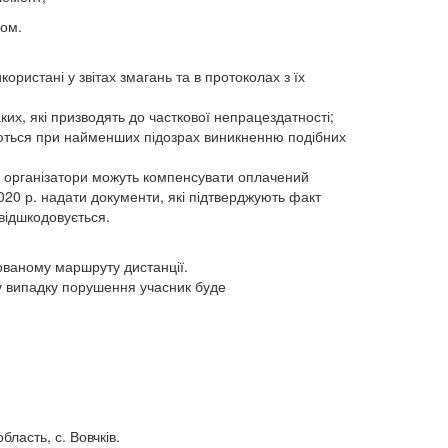
ном.
ористані у звітах змагань та в протоколах з їх
ких, які призводять до часткової непрацездатності;
уються при найменших підозрах виникненню подібних
, організатори можуть компенсувати оплачений
020 р. надати документи, які підтверджують факт
відшкодовується.
ованому маршруту дистанції.
 у випадку порушення учасник буде
ласть, с. Вовчків.