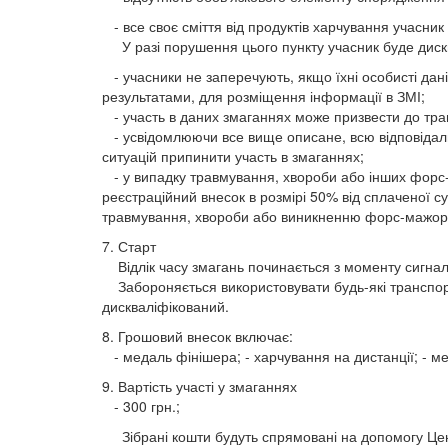
- все своє сміття від продуктів харчування учасник
У разі порушення цього пункту учасник буде диск
- учасники не заперечують, якщо їхні особисті дані 
результатами, для розміщення інформації в ЗМІ;
- участь в даних змаганнях може призвести до травм
- усвідомлюючи все вище описане, всю відповідаль
ситуацій припинити участь в змаганнях;
- у випадку травмування, хвороби або інших форс-
реєстраційний внесок в розмірі 50% від сплаченої с
травмування, хвороби або виникненню форс-мажорни
7. Старт
Відлік часу змагань починається з моменту сигнал
Забороняється використовувати будь-які транспортн
дискваліфікований.
8. Грошовий внесок включає:
- медаль фінішера; - харчування на дистанції; - ме
9. Вартість участі у змаганнях
- 300 грн.;
Зібрані кошти будуть спрямовані на допомогу Центру 