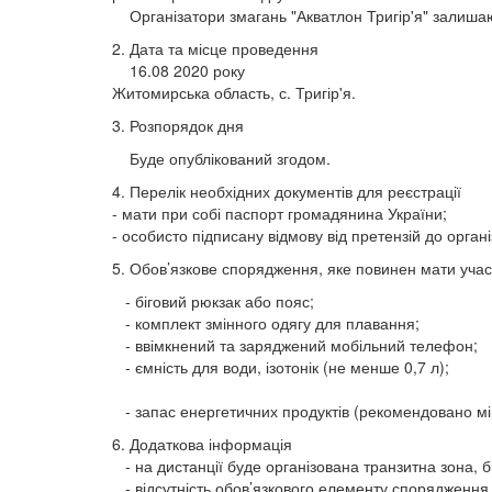
Організатори змагань "Акватлон Тригір'я" залишаю
2. Дата та місце проведення
16.08 2020 року
Житомирська область, с. Тригір'я.
3. Розпорядок дня
Буде опублікований згодом.
4. Перелік необхідних документів для реєстрації
- мати при собі паспорт громадянина України;
- особисто підписану відмову від претензій до органі
5. Обов’язкове спорядження, яке повинен мати уча
- біговий рюкзак або пояс;
- комплект змінного одягу для плавання;
- ввімкнений та заряджений мобільний телефон;
- ємність для води, ізотонік (не менше 0,7 л);
- запас енергетичних продуктів (рекомендовано мін
6. Додаткова інформація
- на дистанції буде організована транзитна зона, б
- відсутність обов’язкового елементу спорядження 