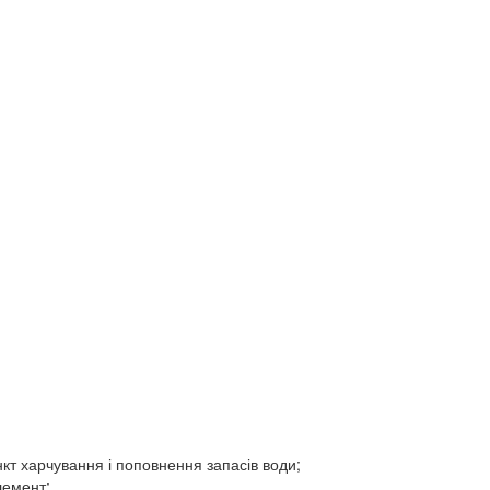
кт харчування і поповнення запасів води;
лемент;