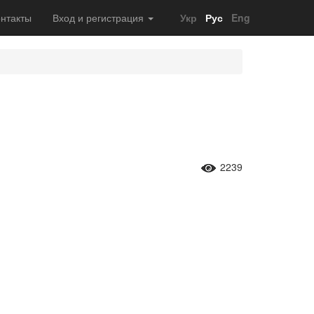
нтакты
Вход и регистрация
Укр
Рус
Eng
2239