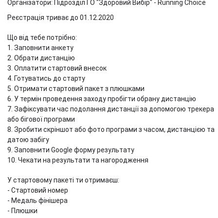
Організатори: Підрозділ ГО "Здоровий Вибір" - Running Сhoice
Реєстрація триває до 01.12.2020
Що від тебе потрібно:
1. Заповнити анкету
2. Обрати дистанцію
3. Оплатити стартовий внесок
4. Готуватись до старту
5. Отримати стартовий пакет з плюшками
6. У термін проведення заходу пробігти обрану дистанцію
7. Зафіксувати час подолання дистанції за допомогою трекера
або бігової програми
8. Зробити скріншот або фото програми з часом, дистанцією та
датою забігу
9. Заповнити Googlе форму результату
10. Чекати на результати та нагородження
У стартовому пакеті ти отримаєш:
- Стартовий номер
- Медаль фінішера
- Плюшки