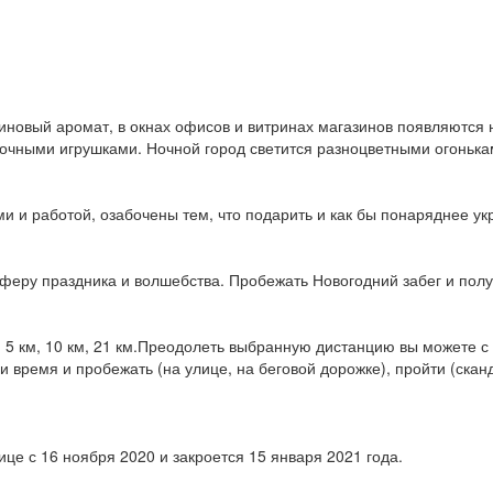
иновый аромат, в окнах офисов и витринах магазинов появляются н
лочными игрушками. Ночной город светится разноцветными огонька
и работой, озабочены тем, что подарить и как бы понаряднее укра
сферу праздника и волшебства. Пробежать Новогодний забег и полу
 5 км, 10 км, 21 км.Преодолеть выбранную дистанцию вы можете с 
 время и пробежать (на улице, на беговой дорожке), пройти (скан
це с 16 ноября 2020 и закроется 15 января 2021 года.