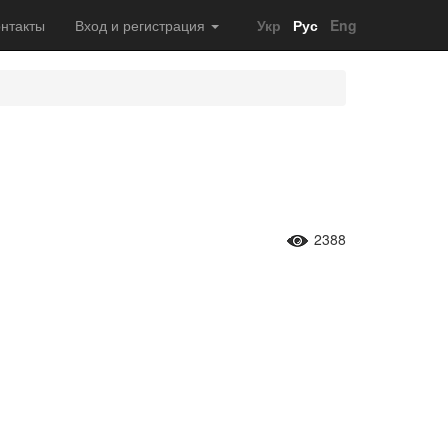
нтакты
Вход и регистрация
Укр
Рус
Eng
2388