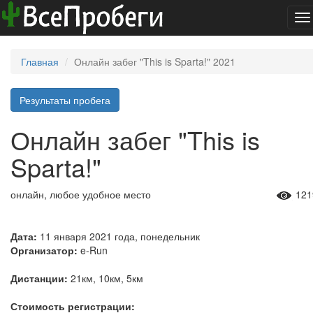
To
na
Главная
Онлайн забег "This is Sparta!" 2021
Результаты пробега
Онлайн забег "This is
Sparta!"
онлайн, любое удобное место
121
Дата:
11 января 2021 года, понедельник
Организатор:
e-Run
Дистанции:
21км, 10км, 5км
Стоимость регистрации: