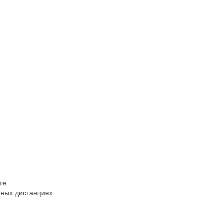
ге
ртных дистанциях