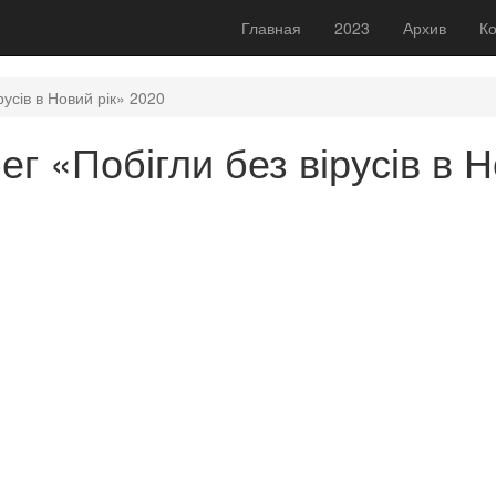
Главная
2023
Архив
Ко
русів в Новий рік» 2020
г «Побігли без вірусів в Н