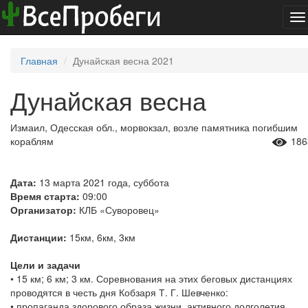
To
na
Главная
Дунайская весна 2021
Дунайская весна
Измаил, Одесская обл., морвокзал, возле памятника погибшим
кораблям
186
Дата:
13 марта 2021 года, суббота
Время старта:
09:00
Организатор:
КЛБ «Суворовец»
Дистанции:
15км, 6км, 3км
Цели и задачи
• 15 км; 6 км; 3 км. Соревнования на этих беговых дистанциях
проводятся в честь дня Кобзаря Т. Г. Шевченко:
• пропаганда здорового образа жизни, активного долголетия