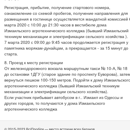
Регистрация, прибытие, получение стартового номера,
ознакомление со схемой пробегов, получение направления для
размещения в гостинице осуществляется мандатной комиссией 
марта 2020 с 10:00 до 21:30 часов в вестибюле дома
Измаильского агротехнического колледжа (бывший Измаильский
техникум механизации и электрификации сельского хозяйства ).
7 марта 2020 с 09:00 до 9:45 часов продолжается регистрация у
памятника морякам-дунайцам, а прекращается - за 15 минут до
старта.
8. Проезд к месту регистрации
От железнодорожного вокзала маршрутным такси № 10-А, № 18
до остановки 1ДГУ (старое здание по проспекту Еуворова), зате
вернуться пешком 100-150 метров. Подойти к дому Измаильског
агротехнического колледжа (бывший Измаильский техникум
механизации и электрификации сельского хозяйства).
Если участник прибывает автобусом в г.. Измаил из Одессы и
других городов, то получаются у дома Измаильского
агротехнического колледжа
© 2015-2023 ВсіПробіги — место встречи всех бегунов.