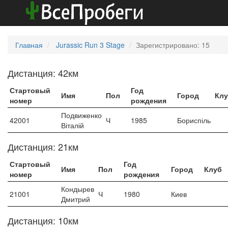
Главная
Jurassic Run 3 Stage
Зарегистрировано: 15
Дистанция: 42км
Стартовый
Год
Имя
Пол
Город
Кл
номер
рождения
Подвиженко
42001
Ч
1985
Бориспіль
Віталій
Дистанция: 21км
Стартовый
Год
Имя
Пол
Город
Клуб
номер
рождения
Кондырев
21001
Ч
1980
Киев
Дмитрий
Дистанция: 10км