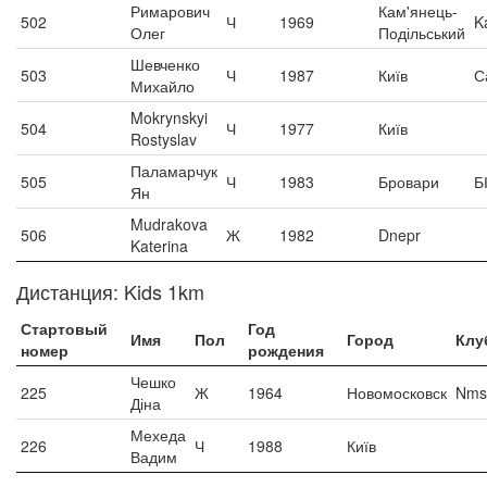
Римарович
Кам'янець-
502
Ч
1969
K
Олег
Подільський
Шевченко
503
Ч
1987
Київ
С
Михайло
Mokrynskyi
504
Ч
1977
Київ
Rostyslav
Паламарчук
505
Ч
1983
Бровари
Б
Ян
Mudrakova
506
Ж
1982
Dnepr
Katerina
Дистанция: Kids 1km
Стартовый
Год
Имя
Пол
Город
Клу
номер
рождения
Чешко
225
Ж
1964
Новомосковск
Nms
Діна
Мехеда
226
Ч
1988
Київ
Вадим