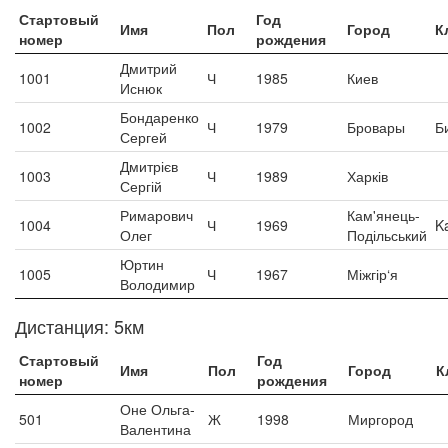
Стартовый
Год
Имя
Пол
Город
К
номер
рождения
Дмитрий
1001
Ч
1985
Киев
Иснюк
Бондаренко
1002
Ч
1979
Бровары
Би
Сергей
Дмитрієв
1003
Ч
1989
Харків
Сергій
Римарович
Кам'янець-
1004
Ч
1969
K
Олег
Подільський
Юртин
1005
Ч
1967
Міжгір‘я
Володимир
Дистанция: 5км
Стартовый
Год
Имя
Пол
Город
К
номер
рождения
Оне Ольга-
501
Ж
1998
Миргород
Валентина