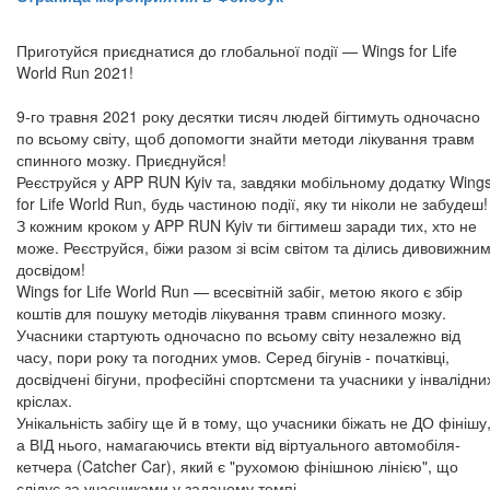
Приготуйся приєднатися до глобальної події — Wings for Life
World Run 2021!
9-го травня 2021 року десятки тисяч людей бігтимуть одночасно
по всьому світу, щоб допомогти знайти методи лікування травм
спинного мозку. Приєднуйся!
Реєструйся у APP RUN Kyiv та, завдяки мобільному додатку Wing
for Life World Run, будь частиною події, яку ти ніколи не забудеш!
З кожним кроком у APP RUN Kyiv ти бігтимеш заради тих, хто не
може. Реєструйся, біжи разом зі всім світом та ділись дивовижни
досвідом!
Wings for Life World Run — всесвітній забіг, метою якого є збір
коштів для пошуку методів лікування травм спинного мозку.
Учасники стартують одночасно по всьому світу незалежно від
часу, пори року та погодних умов. Серед бігунів - початківці,
досвідчені бігуни, професійні спортсмени та учасники у інвалідни
кріслах.
Унікальність забігу ще й в тому, що учасники біжать не ДО фінішу
а ВІД нього, намагаючись втекти від віртуального автомобіля-
кетчера (Catcher Car), який є "рухомою фінішною лінією", що
слідує за учасниками у заданому темпі.