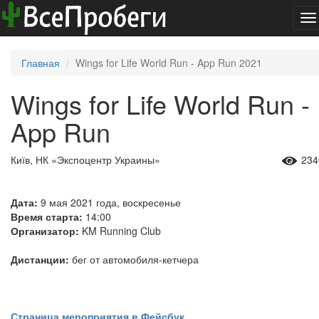
To
na
Главная
Wings for Life World Run - App Run 2021
Wings for Life World Run -
App Run
Київ, НК «Экспоцентр Украины»
234
Дата:
9 мая 2021 года, воскресенье
Время старта:
14:00
Организатор:
KM Running Club
Дистанции:
бег от автомобиля-кетчера
Страница мероприятия в Фейсбук