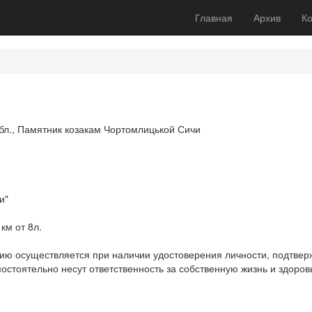
Главная
Архив
Ко
обл., Памятник козакам Чортомлицькой Сичи
и"
1км от 8л.
ию осуществляется при наличии удостоверения личности, подтверж
остоятельно несут ответственность за собственную жизнь и здоров