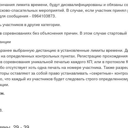
кончания лимита времени, будут дисквалифицированы и обязаны 
ково-спасательных мероприятий. В случае, если участник принял 
для сообщения - 0964103873.
 участников в другие категории.
в соревнованиях без объяснения причин. В этом случае стартовый
танции
заранее выбранную дистанцию ​​в установленные лимиты времени. 
) на определенных контрольных пунктах. Регистрацию прохождени
в соревнования уникальной печатью каждого КП; или в протоколе КП
ибо отсутствует хоть одна печать на номере участника. Также разре
заторы оставляют за собой право устанавливать «секретные» контр
то, что каждый из участников будет следовать строго определенном
ации.
м.
.
 29 - 39.