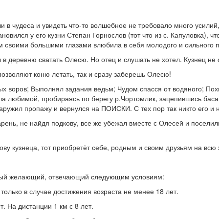
и в чудеса и увидеть что-то волшебное не требовало много усили
новился у его кузни Степан Горнослов (тот что из с. Капуловка), ч
ом своими большими глазами влюбила в себя молодого и сильного 
 в деревню сватать Олесю. Но отец и слушать не хотел. Кузнец не
озволяют коню летать, так и сразу заберешь Олесю!
ых воров; Выполнял задания ведьм; Чудом спасся от водяного; По
а любимой, пробираясь по берегу р.Чортомлик, зацепившись басаго
аружил пропажу и вернулся на ПОИСКИ. С тех пор так никто его и 
парень, не найдя подкову, все же убежал вместе с Олесей и поселил
у кузнеца, тот приобретёт себе, родным и своим друзьям на всю 
ждый желающий, отвечающий следующим условиям:
 только в случае достижения возраста не менее 18 лет.
т. На дистанции 1 км с 8 лет.