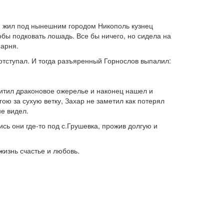
й, жил под нынешним городом Никополь кузнец
тобы подковать лошадь. Все бы ничего, но сидела на
парня.
 отступал. И тогда разъяренный Горнослов выпалил:
хитил драконовое ожерелье и наконец нашел и
ю за сухую ветку, Захар не заметил как потерял
не видел.
ись они где-то под с.Грушевка, прожив долгую и
жизнь счастье и любовь.