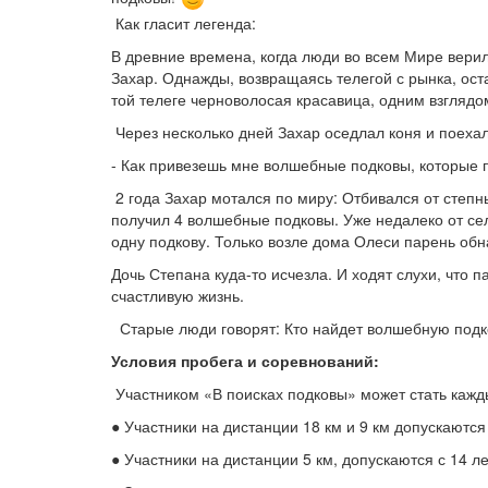
Как гласит легенда:
В древние времена, когда люди во всем Мире верил
Захар. Однажды, возвращаясь телегой с рынка, оста
той телеге черноволосая красавица, одним взгляд
Через несколько дней Захар оседлал коня и поехал
- Как привезешь мне волшебные подковы, которые п
2 года Захар мотался по миру: Отбивался от степн
получил 4 волшебные подковы. Уже недалеко от сел
одну подкову. Только возле дома Олеси парень обн
Дочь Степана куда-то исчезла. И ходят слухи, что 
счастливую жизнь.
Старые люди говорят: Кто найдет волшебную подков
Условия пробега и соревнований:
Участником «В поисках подковы» может стать ка
● Участники на дистанции 18 км и 9 км допускаются
● Участники на дистанции 5 км, допускаются с 14 ле