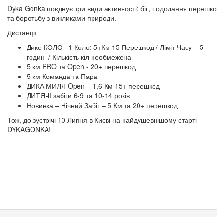
Dyka Gonka поєднує три види активності: біг, подолання перешк
та боротьбу з викликами природи.
Дистанції
Дике КОЛО –1 Коло: 5+Км 15 Перешкод / Ліміт Часу – 5
годин / Кількість кіл необмежена
5 км PRO та Open - 20+ перешкод
5 км Команда та Пара
ДИКА МИЛЯ Open – 1,6 Км 15+ перешкод
ДИТЯЧІ забіги 6-9 та 10-14 років
Новинка – Нічний Забіг – 5 Км та 20+ перешкод
Тож, до зустрічі 10 Липня в Києві на найдушевнішому старті -
DYKAGONKA!