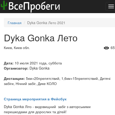
To
na
Главная
Dyka Gonka Лето 2021
Dyka Gonka Лето
Киев, Киев обл.
65
Дата:
10 июля 2021 года, суббота
Организатор:
Dyka Gonka
Дистанции:
5км+20препятствий, 1,6км+15препятствий, Дитячі
забіги, Нічний забіг, Дике КОЛО
Страница мероприятия в Фейсбук
Dyka Gonka Літо - видовищний забіг з авторськими
перешкодами для дорослих та дітей!