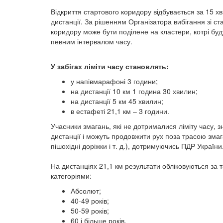
Відкриття стартового коридору відбувається за 15 хв
дистанції. За рішенням Організатора вибігання зі ст
коридору може бути поділене на кластери, котрі буд
певним інтервалом часу.
У забігах ліміти часу становлять:
у напівмарафоні 3 години;
на дистанції 10 км 1 година 30 хвилин;
на дистанції 5 км 45 хвилин;
в естафеті 21,1 км – 3 години.
Учасники змагань, які не дотрималися ліміту часу, з
дистанції і можуть продовжити рух поза трасою змаг
пішохідні доріжки і т. д.), дотримуючись ПДР України
На дистанціях 21,1 км результати обліковуються за 
категоріями:
Абсолют;
40-49 років;
50-59 років;
60 і більше років.