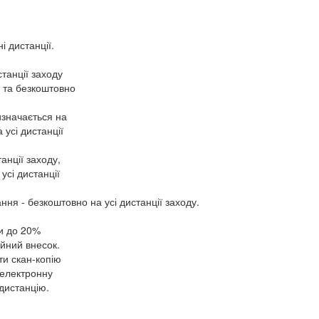
і дистанції.
станції заходу
м) та безкоштовно
визначається на
 усі дистанції
танції заходу,
 усі дистанції
ання - безкоштовно на усі дистанції заходу.
ти до 20%
ійний внесок.
ти скан-копію
 електронну
 дистанцію.