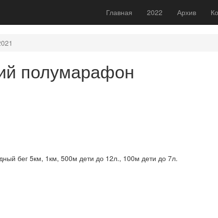
Главная
2022
Архив
Ко
2021
кий полумарафон
ный бег 5км, 1км, 500м дети до 12л., 100м дети до 7л.