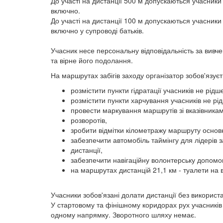
До участі на дистанції 500 м допускаються учасники 
включно.
До участі на дистанції 100 м допускаються учасники 
включно у супроводі батьків.
Учасник несе персональну відповідальність за вив
та вірне його подолання.
На маршрутах забігів заходу організатор зобов'язуєт
розмістити пункти гідратації учасників не рідше
розмістити пункти харчування учасників не рі
провести маркування маршрутів зі вказівникам
розворотів,
зробити відмітки кілометражу маршруту основн
забезпечити автомобіль таймінгу для лідерів з
дистанції,
забезпечити навігаційну волонтерську допомо
на маршрутах дистанцій 21,1 км - туалети на в
Учасники зобов'язані долати дистанції без використ
У стартовому та фінішному коридорах рух учасників 
одному напрямку. Зворотного шляху немає.