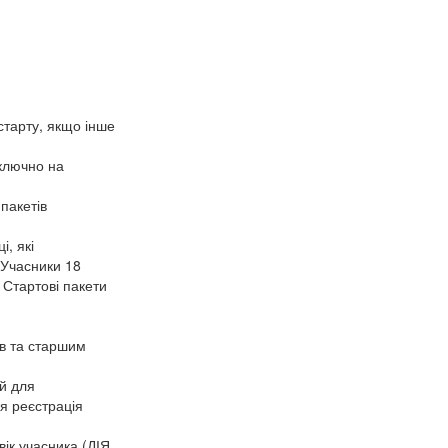
старту, якщо інше
иключно на
 пакетів
і, які
 Учасники 18
 Стартові пакети
ів та старшим
ий для
я реєстрація
вік учасника (ДІЯ,