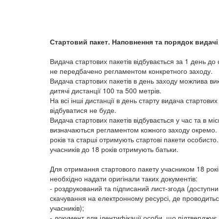
Стартовий пакет. Наповнення та порядок видачі
Видача стартових пакетів відбувається за 1 день до 
не передбачено регламентом конкретного заходу.
Видача стартових пакетів в день заходу можлива в
дитячі дистанції 100 та 500 метрів.
На всі інші дистанції в день старту видача стартових
відбуватися не буде.
Видача стартових пакетів відбувається у час та в місц
визначаються регламентом кожного заходу окремо.
років та старші отримують стартові пакети особисто.
учасників до 18 років отримують батьки.
Для отримання стартового пакету учасником 18 рок
необхідно надати оригінали таких документів:
- роздрукований та підписаний лист-згода (доступн
скачування на електронному ресурсі, де проводитьс
учасників);
- документ для ідентифікації особи, що підтверджує 