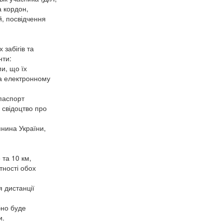
а кордон,
й, посвідчення
забігів та
нти:
и, що їх
на електронному
(паспорт
 свідоцтво про
янина України,
 та 10 км,
тності обох
я дистанції
бно буде
и.