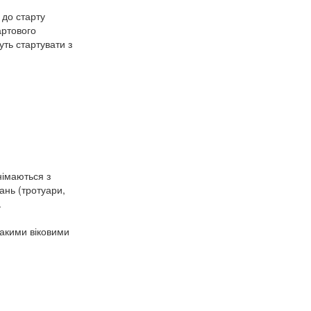
 до старту
артового
уть стартувати з
німаються з
ань (тротуари,
.
такими віковими