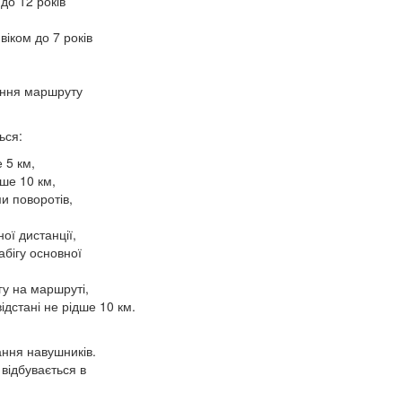
до 12 років
віком до 7 років
чення маршруту
ься:
 5 км,
дше 10 км,
и поворотів,
ої дистанції,
абігу основної
гу на маршруті,
ідстані не рідше 10 км.
ання навушників.
відбувається в