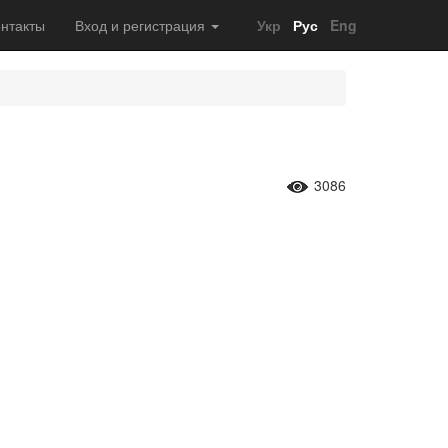
нтакты
Вход и регистрация
Укр
Рус
Eng
3086