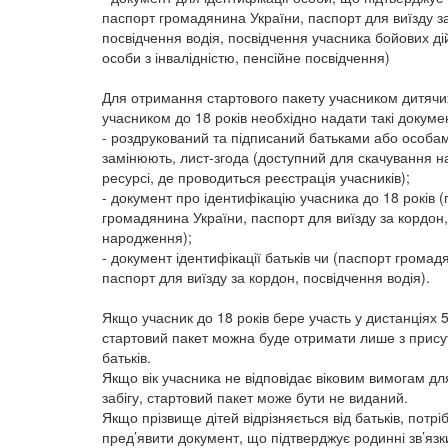
паспорт громадянина України, паспорт для виїзду з
посвідчення водія, посвідчення учасника бойових ді
особи з інвалідністю, пенсійне посвідчення)
Для отримання стартового пакету учасником дитячих 
учасником до 18 років необхідно надати такі докуме
- роздрукований та підписаний батьками або особам
замінюють, лист-згода (доступний для скачування 
ресурсі, де проводиться реєстрація учасників);
- документ про ідентифікацію учасника до 18 років 
громадянина України, паспорт для виїзду за кордон,
народження);
- документ ідентифікації батьків чи (паспорт громад
паспорт для виїзду за кордон, посвідчення водія).
Якщо учасник до 18 років бере участь у дистанціях 5
стартовий пакет можна буде отримати лише з прису
батьків.
Якщо вік учасника не відповідає віковим вимогам дл
забігу, стартовий пакет може бути не виданий.
Якщо прізвище дітей відрізняється від батьків, потрі
пред’явити документ, що підтверджує родинні зв’язк