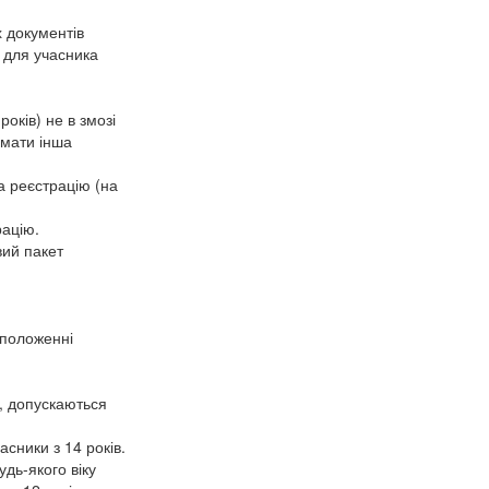
 документів
є для учасника
років) не в змозі
имати інша
а реєстрацію (на
рацію.
вий пакет
 положенні
м, допускаються
асники з 14 років.
удь-якого віку