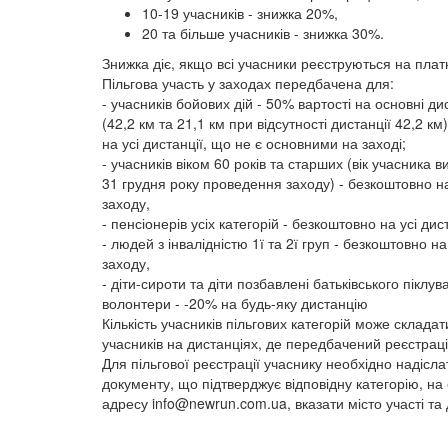
10-19 учасників - знижка 20%,
20 та більше учасників - знижка 30%.
Знижка діє, якщо всі учасники реєструються на платн
Пільгова участь у заходах передбачена для:
- учасників бойових дій - 50% вартості на основні ди
(42,2 км та 21,1 км при відсутності дистанції 42,2 к
на усі дистанції, що не є основними на заході;
- учасників віком 60 років та старших (вік учасника 
31 грудня року проведення заходу) - безкоштовно на
заходу,
- пенсіонерів усіх категорій - безкоштовно на усі дис
- людей з інвалідністю 1ї та 2ї груп - безкоштовно на
заходу,
- діти-сироти та діти позбавлені батьківського піклув
волонтери - -20% на будь-яку дистанцію
Кількість учасників пільгових категорій може склада
учасників на дистанціях, де передбачений реєстрац
Для пільгової реєстрації учаснику необхідно надісла
документу, що підтверджує відповідну категорію, на
адресу
info@newrun.com.ua
, вказати місто участі та