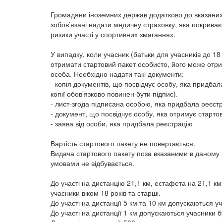
Громадяни іноземних держав додатково до вказаних
зобов’язані надати медичну страховку, яка покрива
ризики участі у спортивних змаганнях.
У випадку, коли учасник (батьки для учасників до 18 
отримати стартовий пакет особисто, його може отр
особа. Необхідно надати такі документи:
- копія документів, що посвідчує особу, яка придбал
копії обов’язково повинен бути підпис).
- лист-згода підписана особою, яка придбала реєст
- документ, що посвідчує особу, яка отримує старто
- заява від особи, яка придбала реєстрацію
Вартість стартового пакету не повертається.
Видача стартового пакету поза вказаними в даному
умовами не відбувається.
До участі на дистанцію 21,1 км, естафета на 21,1 к
учасники віком 18 років та старші.
До участі на дистанції 5 км та 10 км допускаються уч
До участі на дистанції 1 км допускаються учасники б