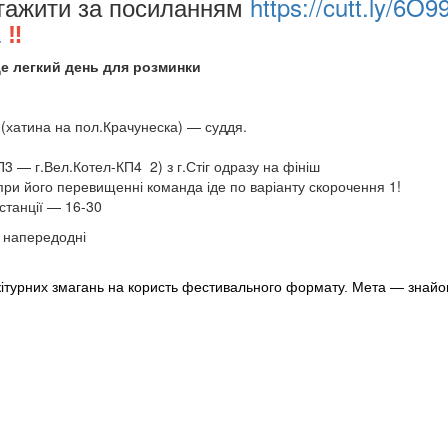
тажити за посиланням
https://cutt.ly/6O
a
‼️
де легкий день для розминки
 (хатина на пол.Крачунеска) — суддя.
П3 — г.Вел.Котел-КП4 2) з г.Стіг одразу на фініш
ри його перевищенні команда іде по варіанту скорочення 1!
станції — 16-30
ь напередодні
кітурних
змагань на користь фестивального формату. Мета — знай