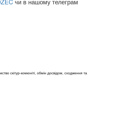
99ZEC
чи в нашому телеграм
омство
скітур-комюніті
, обмін досвідом, сходження та