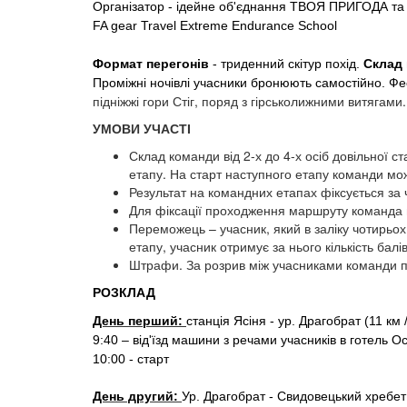
Організатор - ідейне
об'єднання
ТВОЯ ПРИГОДА та ком
FA gear Travel Extreme Endurance School
Формат перегонів
- триденний
скітур
похід.
Склад 
Проміжні ночівлі
учасники бронюють самостійно. Фе
підніжжі гори Стіг, поряд з гірськолижними витягами
УМОВИ УЧАСТІ
Склад команди від 2-х до 4-х осіб довільної с
етапу. На старт наступного етапу команди мож
Результат на командних етапах фіксується за
Для фіксації проходження маршруту команда м
Переможець – учасник, який в заліку чотирьох
етапу, учасник отримує за нього кількість балів
Штрафи. За розрив між учасниками команди по
РОЗКЛАД
День перший:
станція Ясіня -
ур
. Драгобрат (11 км 
9:40 –
від'їзд
машини з речами учасників в готель О
10:00 - старт
День другий:
Ур
.
Драгобрат - Свидовецький
хребет