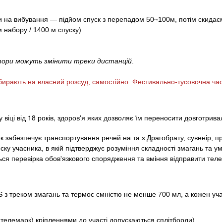
ни на вибування — підйом спуск з перепадом 50~100м, потім скидає
м набору / 1400 м спуску)
атори можуть змінити треки дистанцій
.
рають на власний розсуд, самостійно. Фестивально-тусовочна час
у
віці від 18 років,
здоров'я яких дозволяє їм переносити довготривал
ок забезпечує транспортування речей на та з Драгобрату, сувенір
, п
ску учасника, в якій підтверджує розуміння складності змагань та у
ється перевірка обов'язкового спорядження та вміння відправити тел
S з треком змагань та термос
ємністю
не менше
700 мл
, а кожен уч
о
телемарк
) кріпленнями до участі допускаються
сплітборди)