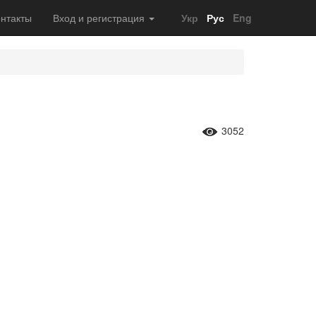
нтакты
Вход и регистрация
Укр
Рус
Eng
3052