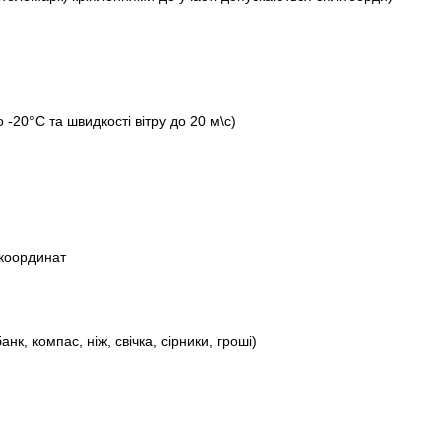
-20°C та швидкості вітру до 20 м\с)
 координат
банк
, компас, ніж, свічка, сірники, гроші)