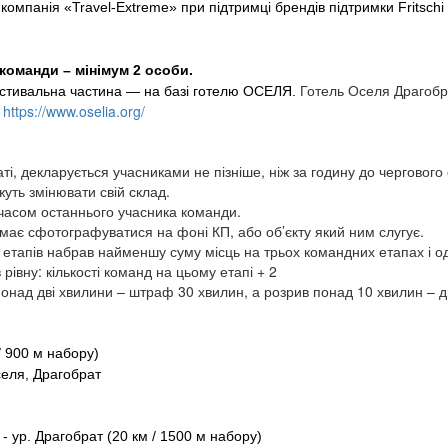
панія «Travel-Extreme» при підтримці брендів підтримки Fritschi Sw
команди – мінімум 2 особи.
Готель Оселя Драгоб
стивальна частина — на базі готелю ОСЕЛЯ.
.
https://www.oselia.org/
таті, декларується учасниками не пізніше, ніж за годину до чергово
уть змінювати свій склад.
 часом останнього учасника команди.
ає сфотографуватися на фоні КП, або об’єкту який ним слугує.
 етапів набрав найменшу суму місць на трьох командних етапах і од
 рівну: кількості команд на цьому етапі + 2
над дві хвилини – штраф 30 хвилин, а розрив понад 10 хвилин – ди
/ 900 м набору)
селя, Драгобрат
 - ур
. Драгобрат (20 км / 1500 м набору)