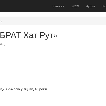
Главная
2023
Архив
Ко
22
БРАТ Хат Рут»
вец
 з 2-4 осіб у віці від 18 років