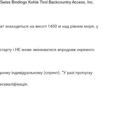
iss Bindings Kohla Tirol Backcountry Access, Inc.
рат
знаходиться на висоті 1400 м над рівнем моря, у
го старту і НЕ може змінюватися впродовж окремого
ному індивідуальному (спринт). *У разі пропуску
скваліфікація.