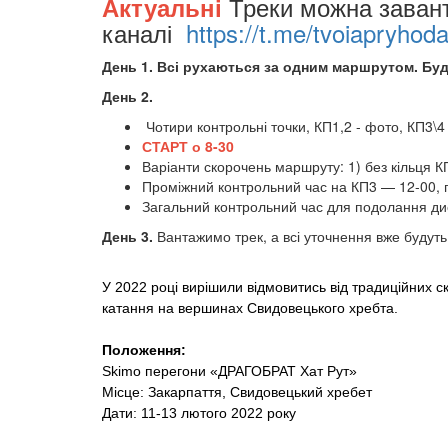
Треки можна заван
Актуальні
каналі
https://t.me/tvoiapryhod
День 1. Всі рухаються за одним маршрутом. Бу
День 2.
Чотири контрольні точки, КП1,2 - фото, КП3\4
СТАРТ о 8-30
Варіанти скорочень маршруту: 1) без кільця К
Проміжний контрольний час на КП3 — 12-00, п
Загальний контрольний час для подолання ди
День 3.
Вантажимо трек, а всі уточнення вже будут
У 2022 році вирішили відмовитись від традиційних
с
катання на вершинах Свидовецького хребта.
Положення:
Skimo перегони «ДРАГОБРАТ Хат Рут»
Місце: Закарпаття, Свидовецький хребет
Дати: 11-13 лютого 2022 року