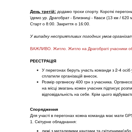
День третій:
додамо
трохи спорту. Короткі перего
їдемо
ур
.
Драгобрат - Близниці - Кваси
(13 км / 620 
Старт о 8:00. Закриття о 16:00.
У випадку несприятливих погодних умов організ
ВАЖЛИВО. Житло. Житло на Драгобраті учасники оби
РЕЄСТРАЦІЯ
У перегонах беруть участь команди з 2-4 осіб 
сплатили організацій внесок.
Розмір оргвнеску 400 грн з учасника. Оргвнес
на місці змагань кожен учасник підписує розпи
відповідальність на себе. Крім цього відбува
Спорядження
Для участі в перегонах кожна команда має мати GP
1.
Скітурне обладнання:
лижі з металевими кантами та скітурними
(аб