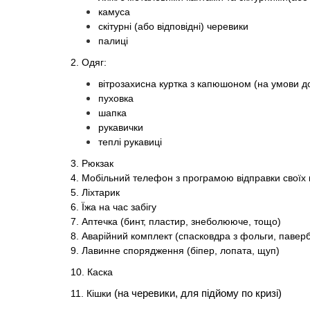
камуса
скітурні (або відповідні) черевики
палиці
2. Одяг:
вітрозахисна куртка з капюшоном (на умови до 
пуховка
шапка
рукавички
теплі рукавиці
3. Рюкзак
4. Мобільний телефон з програмою
відправки
своїх
5. Ліхтарик
6. Їжа на час забігу
7. Аптечка (бинт, пластир,
знеболююче
, тощо)
8. Аварійний комплект (
спасковдра
з фольги,
павер
9. Лавинне спорядження (біпер, лопата, щуп)
​​​​​​​10. Каска
11. Кішки
(на черевики, для підйому по кризі)