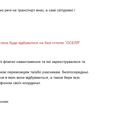
мо речі на
транспорт
вниз, а
самі
скітуримо
і
тина буде відбуватися на базі готелю “ОСЕЛЯ”
і фізичні навантаження та які зареєструвалися та
ризи переможцям та/або учасникам. Безпосередньо
мов в яких вони відбуваються, а також бере всю
ефоном своїх координат.
асник: