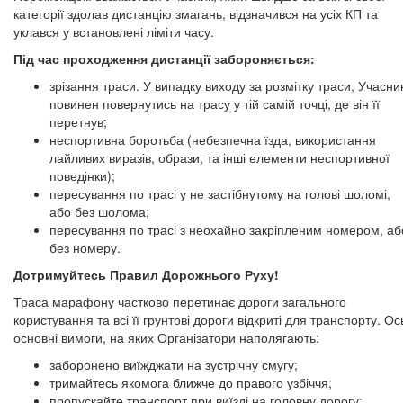
категорії здолав дистанцію змагань, відзначився на усіх КП та
уклався у встановлені ліміти часу.
Під час проходження дистанції забороняється:
зрізання траси. У випадку виходу за розмітку траси, Учасни
повинен повернутись на трасу у тій самій точці, де він її
перетнув;
неспортивна боротьба (небезпечна їзда, використання
лайливих виразів, образи, та інші елементи неспортивної
поведінки);
пересування по трасі у не застібнутому на голові шоломі,
або без шолома;
пересування по трасі з неохайно закріпленим номером, аб
без номеру.
Дотримуйтесь Правил Дорожнього Руху!
Траса марафону частково перетинає дороги загального
користування та всі її грунтові дороги відкриті для транспорту. Ос
основні вимоги, на яких Організатори наполягають:
заборонено виїжджати на зустрічну смугу;
тримайтесь якомога ближче до правого узбіччя;
пропускайте транспорт при виїзді на головну дорогу;