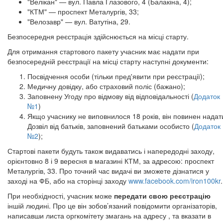
"Велікан" — вул. Павла Глазового, 4 (Балакіна, 4);
"КТМ" — проспект Металургів, 33;
"Велозавр" — вул. Ватутіна, 29.
Безпосередня реєстрація здійснюється на місці старту.
Для отримання стартового пакету учасник має надати при
безпосередній реєстрації на місці старту наступні документи:
Посвідчення особи (тільки пред'явити при реєстрації);
Медичну довідку, або страховий поліс (бажано);
Заповнену Угоду про відмову від відповідальності (
Додаток
№1
)
Якщо учаснику не виповнилося 18 років, він повинен надат
Дозвіл від батьків, заповнений батьками особисто (
Додаток
№2
);
Стартові пакети будуть також видаватись і напередодні заходу,
орієнтовно 8 і 9 вересня в магазині КТМ, за адресою: проспект
Металургів, 33. Про точний час видачі ви зможете дізнатися у
заході на ФБ, або на сторінці заходу
www.facebook.com/iron100kr
.
При необхідності, учасник може
передати свою реєстрацію
іншій людині. Про це він зобов’язаний повідомити організаторів,
написавши листа оргкомітету змагань на адресу , та вказати в