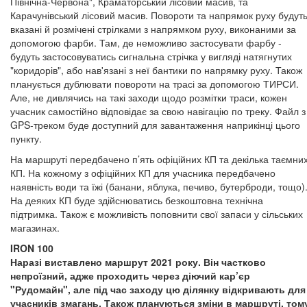
Північна-Червона", Краматорський лісовий масив, та
Карачунівський лісовий масив. Повороти та напрямок руху будут
вказані й розмічені стрілками з напрямком руху, виконаними за
допомогою фарби. Там, де неможливо застосувати фарбу -
будуть застосовуватись сигнальна стрічка у вигляді натягнутих
"коридорів", або нав'язані з неї бантики по напрямку руху. Також
планується дублювати повороти на трасі за допомогою ТИРСИ.
Але, не дивлячись на такі заходи щодо розмітки траси, кожен
учасник самостійно відповідає за свою навігацію по треку. Файл з
GPS-треком буде доступний для завантаження наприкінці цього
пункту.
На маршруті передбачено п’ять офіційних КП та декілька таємни
КП. На кожному з офіційних КП для учасника передбачено
наявність води та їжі (банани, яблука, печиво, бутерброди, тощо)
На деяких КП буде здійснюватись безкоштовна технічна
підтримка. Також є можливість поповнити свої запаси у сільських
магазинах.
IRON 100
Наразі виставлено маршрут 2021 року. Він частково
непроїзний, адже проходить через діючий кар’єр
"Рудомайн", але під час заходу цю ділянку відкривають для
учасників змагань. Також плануються зміни в маршруті, том