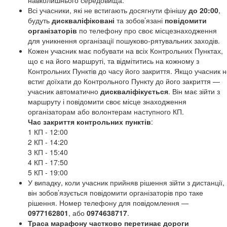
навколишнього середовища.
Всі учасники, які не встигають досягнути фінішу
до 20:00
,
будуть
дискваліфіковані
та зобов’язані
повідомити
організаторів
по телефону про своє місцезнаходження
для уникнення організації пошуково-рятувальних заходів.
Кожен учасник має побувати на всіх Контрольних Пунктах,
що є на його маршруті, та відмітитись на кожному з
Контрольних Пунктів до часу його закриття. Якщо учасник 
встиг доїхати до Контрольного Пункту до його закриття —
учасник автоматично
дискваліфікується
. Він має зійти з
маршруту і повідомити своє місце знаходження
організаторам або волонтерам наступного КП.
Час закриття контрольних пунктів
:
1 КП - 12:00
2 КП - 14:20
3 КП - 15:40
4 КП - 17:50
5 КП - 19:00
У випадку, коли учасник прийняв рішення зійти з дистанції,
він зобов’язується повідомити організаторів про таке
рішення. Номер телефону для повідомлення —
0977162801
, або
0974638717
.
Траса марафону частково перетинає дороги