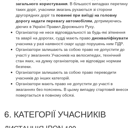
загального користування
. В більшості випадках перетину
таких доріг, учасники змагань рухаються зі сторони
другорядних доріг та
повинні при виїзді на головну
дорогу надати перевагу автомобілям
, дотримуючись
діючих в Україні Правил Дорожнього Руху.
Організатор не несе відповідальності за будь-які зіткнення
та аварії на дорогах, судді мають право
дискваліфікувати
учасника у разі наявності скарг щодо порушень ним ПДР.
Організатори залишають за собою право не допустити до
участі у змаганнях Учасників на велосипедах, технічний
стан яких, на думку організаторів, не відповідає нормам
безпеки.
Організатори залишають за собою право переводити
учасників до інших категорій.
Організатори мають право не допустити до участі в
змаганнях без пояснень. В цьому випадку стартовий внесо
повертається в повному обсязі.
6. КАТЕГОРІЇ УЧАСНИКІВ
ДИСТАНЦІЯ IRON 100