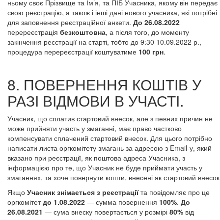
ньому своє Прізвище та Ім’я, та ПІБ Учасника, якому він передає
свою реєстрацію, а також і інші дані нового учасника, які потрібні
для заповнення реєстраційної анкети.
До 26.08.2022
перереєстрація
безкоштовна
, а після того, до моменту
закінчення реєстрації на старті, тобто до 9:30 10.09.2022 р.,
процедура перереєстрації коштуватиме
100 грн
.
8. ПОВЕРНЕННЯ КОШТІВ У
РАЗІ ВІДМОВИ В УЧАСТІ.
Учасник, що сплатив стартовий внесок, але з певних причин не
може прийняти участь у змаганні, має право частково
компенсувати сплачений стартовий внесок. Для цього потрібно
написати листа оргкомітету змагань за адресою з Email-у, який
вказано при реєстрації, як поштова адреса Учасника, з
інформацією про те, що Учасник не буде приймати участь у
змаганнях, та хоче повернути кошти, внесені як стартовий внесок
Якщо
Учасник знімається з реєстрації
та повідомляє про це
оргкомітет
до 1.08.2022
— сумма повернення
100%
.
До
26.08.2021
— сума внеску повертається у розмірі
80%
від