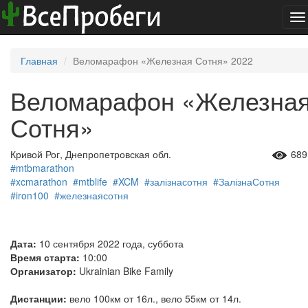
To
na
Главная
Веломарафон «Железная Сотня» 2022
Веломарафон «Железна
Сотня»
Кривой Рог, Днепропетровская обл.
689
#mtbmarathon
#xcmarathon
#mtblife
#XCM
#залізнасотня
#ЗалізнаСотня
#iron100
#железнаясотня
Дата:
10 сентября 2022 года, суббота
Время старта:
10:00
Организатор:
Ukrainian Bike Family
Дистанции:
вело 100км от 16л., вело 55км от 14л.