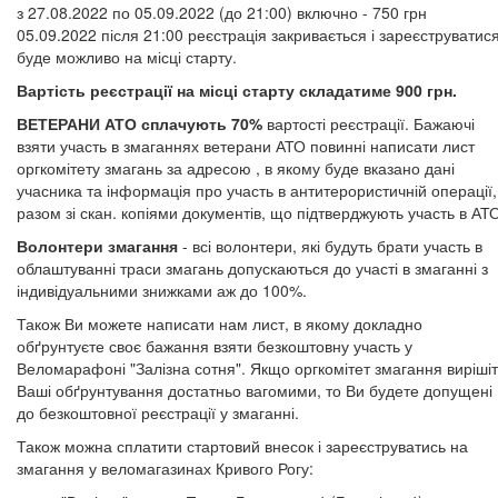
з 27.08.2022 по 05.09.2022 (до 21:00) включно - 750 грн
05.09.2022 після 21:00 реєстрація закривається і зареєструватис
буде можливо на місці старту.
Вартість реєстрації на місці старту складатиме 900 грн.
ВЕТЕРАНИ АТО сплачують 70%
вартості реєстрації. Бажаючі
взяти участь в змаганнях ветерани АТО повинні написати лист
оргкомітету змагань за адресою , в якому буде вказано дані
учасника та інформація про участь в антитерористичній операції,
разом зі скан. копіями документів, що підтверджують участь в АТ
Волонтери змагання
- всі волонтери, які будуть брати участь в
облаштуванні траси змагань допускаються до участі в змаганні з
індивідуальними знижками аж до 100%.
Також Ви можете написати нам лист, в якому докладно
обґрунтуєте своє бажання взяти безкоштовну участь у
Веломарафоні "Залізна сотня". Якщо оргкомітет змагання виріші
Ваші обґрунтування достатньо вагомими, то Ви будете допущені
до безкоштовної реєстрації у змаганні.
Також можна сплатити стартовий внесок і зареєструватись на
змагання у веломагазинах Кривого Рогу: