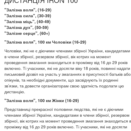
"Залізна воля", (16-29)
"Залізна сила", (30-39)
"Залізна міць", (40-49)
"Залізна дух", (50-59)
"Залізне серце", (60+)
"Залізна воля", 100 км Чоловіки (16-29)
Чоловіки, які не є діючими членами збірної України, кандидатами
в члени збірної, резервом збірної, вік котрих на момент
проведення змагання знаходиться в проміжку від 16 до 29 років
включно. Ті учасники, які не досягли віку 18 років, повинні надати
письмовий дозвіл на участь у змаганнях в присутності батьків або
опікунів, та необхідні документи, що засвідчують їх родинні
зв’язки, та довести організаторам свою здатність подолати цю
дистанцію.
"Залізна воля", 100 км Жінки (16-29)
Представниці прекрасної половини людства, які не є діючими
членами збірної України, кандидатами в члени збірної, резервом
збірної, вік котрих на момент проведення змагання знаходиться 
проміжку від 16 до 29 років включно. Ті учасники, які не досягли