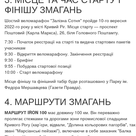
ФІНІШУ ЗМАГАНЬ
Шостий веломарафон "Залізна Сотня" пройде 10-го вересня
2022-го року у місті Кривий Ріг. Місце старту — проспект
Поштовий (Карла Маркса), 26, біля Головного Поштамту.
7:30 - Початок реєстрації на старті та видача стартових пакетів
учасникам
9:30 - Відкриття веломарафону. Закінчення реєстрації
9:30 - Брифінг
9:55 - Побудова стартової позиції
10:00 - Старт веломарафону
Місце фінішу та фінішний табір буде розташовано у Парку ім.
Федора Мершавцева (Газети Правда).
4. МАРШРУТИ ЗМАГАНЬ
МАРШРУТ IRON 100
має довжину 100 км. Він переважно
пролягає стежками та дорогами зони промислової спадщини
Кривого Рогу (кар’єри, відвали, "Долина кольорових пагорбів", так
звані "Марсіанські пейзажі"), включаючи в себе заказник "Балка