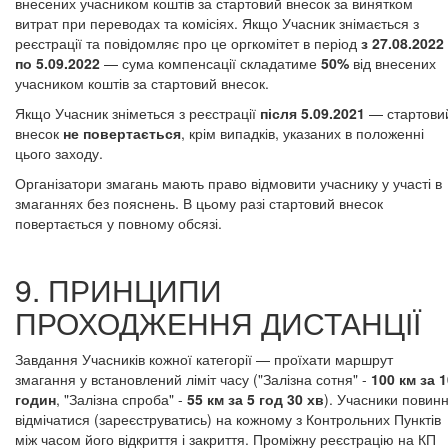
внесених учасником коштів за стартовий внесок за винятком
витрат при переводах та комісіях. Якщо Учасник знімається з
реєстрації та повідомляє про це оргкомітет в період
з 27.08.2022
по 5.09.2022
— сума компенсації складатиме
50%
від внесених
учасником коштів за стартовий внесок.
Якщо Учасник зніметься з реєстрації
після 5.09.2021
— стартови
внесок
не повертається
, крім випадків, указаних в положенні
цього заходу.
Організатори змагань мають право відмовити учаснику у участі в
змаганнях без пояснень. В цьому разі стартовий внесок
повертається у повному обсязі.
9. ПРИНЦИПИ
ПРОХОДЖЕННЯ ДИСТАНЦІЇ
Завдання Учасників кожної категорії — проїхати маршрут
змагання у встановлений ліміт часу ("Залізна сотня" -
100 км за 1
годин
, "Залізна спроба" -
55 км за 5 год 30 хв
). Учасники повинн
відмічатися (зареєструватись) на кожному з Контрольних Пунктів
між часом його відкриття і закриття. Проміжну реєстрацію на КП