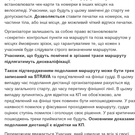
встановлювати чек-карти та номерки в інших місцях на
велосипеді. Учасники, що будуть у цьому замічені до старту не
допускаються.
Дозволяється
ставити печатки на номерок, на
частини тіла, або інші місця, де можливий чіткий відтиск печатки.
Організатори залишають за собою право встановлювати
«секретні» контрольні пункти на маршруті та поза маршрутом у
місцях ймовірних зрізок, що гарантуватиме те, що кожен з
учасників буде слідувати строго визначеним маршрутом.
Учасники, що будуть помічені в зрізанні траси маршруту
підлягатимуть дискваліфікації
.
Також підтвердженням подолання маршруту може бути трек
записаний на STRAVA
та пред'явлений на фініші судді. В цьому
випадку час подолання дистанції організаторами рахується від
часу загального старту, до часу перетину фінішної лінії. В цьому
випадку зупинятись для відміток на КП не обов’язково, але
пред'явлений на фініші трек повинен бути непошкодженим. У раз
наявності помилок у фіксуванні проходження маршруту, суддя
оцінює ступінь помилок і оголошує своє рішення. У разі критични
пошкоджень треки прийматися не будуть.
Основними доказами
подолання дистанції є відмітки на КП
.
Переможцем вважається Учасник, який швидше за всіх зі своєї