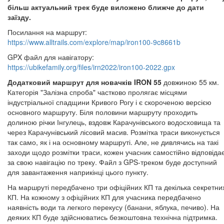
більш актуальний трек буде виложено ближче до дати
заїзду.
Посилання на маршрут:
https://www.alltrails.com/explore/map/iron100-9c8661b
GPX файл для навігатору:
https://ubikefamily.org/files/irn2022/iron100-2022.gpx
Додатковий маршрут для новачків IRON 55
довжиною 55 км.
Категорія "Залізна спроба" частково пролягає місцями
індустріальної спадщини Кривого Рогу і є скороченою версією
основного маршруту. Біля половини маршруту проходить
долиною річки Інгулець, вздовж Карачунівського водосховища та
через Карачунівський лісовий масив. Розмітка траси виконується
так само, як і на основному маршруті. Але, не дивлячись на такі
заходи щодо розмітки траси, кожен учасник самостійно відповіда
за свою навігацію по треку. Файл з GPS-треком буде доступний
для завантаження наприкінці цього пункту.
На маршруті передбачено три офіційних КП та декілька секретни
КП. На кожному з офіційних КП для учасника передбачено
наявність води та легкого перекусу (банани, яблука, печиво). На
деяких КП буде здійснюватись безкоштовна технічна підтримка.