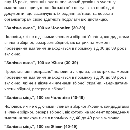
віку 18 років, повинні надати письмовий дозвіл на участь у
змаганнях в присутності батьків або опікунів, та необхідні
документи, що засвідчують їх родинні зв’язки, та довести
організаторам свою здатність подолати цю дистанцію.
"Залізна сила", 100 км Чоловіки (30-39)
Чоловіки, які не є діючими членами збірної України, кандидатами
в члени збірної, резервом збірної, вік котрих на момент
проведення змагання знаходиться в проміжку від 30 до 39 років
включно.
"Залізна сила", 100 км Жінки (30-39)
Представниці прекрасної половини людства, вік котрих на момен
проведення змагання знаходиться в проміжку від 30 до 39 років
включно, які не є діючими членами збірної України, кандидатами 
члени збірної, резервом збірної.
"Залізна міць", 100 км Чоловіки (40-49)
Чоловіки, які не є діючими членами збірної України, кандидатами
в члени збірної, резерв збірної, вік котрих на момент проведення
змагання знаходиться в проміжку від 40 до 49 років включно.
"Залізна міць", 100 км Жінки (40-49)