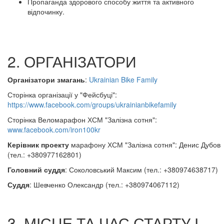
Пропаганда здорового способу життя та активного
відпочинку.
2. ОРГАНІЗАТОРИ
Організатори змагань
:
Ukrainian Bike Family
Сторінка організації у "Фейсбуці":
https://www.facebook.com/groups/ukrainianbikefamily
Сторінка Веломарафон ХСМ "Залізна сотня":
www.facebook.com/iron100kr
Керівник проекту
марафону ХСМ "Залізна сотня": Денис Дубов
(тел.: +380977162801)
Головний суддя
: Соколовський Максим (тел.: +380974638717)
Суддя
: Шевченко Олександр (тел.: +380974067112)
3. МІСЦЕ ТА ЧАС СТАРТУ І