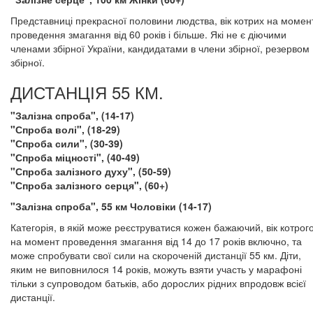
Представниці прекрасної половини людства, вік котрих на момен
проведення змагання від 60 років і більше. Які не є діючими
членами збірної України, кандидатами в члени збірної, резервом
збірної.
ДИСТАНЦІЯ 55 КМ.
"Залізна спроба", (14-17)
"Спроба волі", (18-29)
"Спроба сили", (30-39)
"Спроба міцності", (40-49)
"Спроба залізного духу", (50-59)
"Спроба залізного серця", (60+)
"Залізна спроба", 55 км Чоловіки (14-17)
Категорія, в якій може реєструватися кожен бажаючий, вік котрог
на момент проведення змагання від 14 до 17 років включно, та
може спробувати свої сили на скороченій дистанції 55 км. Діти,
яким не виповнилося 14 років, можуть взяти участь у марафоні
тільки з супроводом батьків, або дорослих рідних впродовж всієї
дистанції.