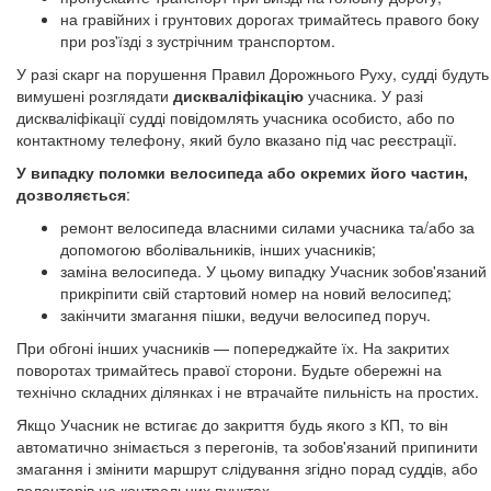
на гравійних і грунтових дорогах тримайтесь правого боку
при роз'їзді з зустрічним транспортом.
У разі скарг на порушення Правил Дорожнього Руху, судді будуть
вимушені розглядати
дискваліфікацію
учасника. У разі
дискваліфікації судді повідомлять учасника особисто, або по
контактному телефону, який було вказано під час реєстрації.
У випадку поломки велосипеда або окремих його частин,
дозволяється
:
ремонт велосипеда власними силами учасника та/або за
допомогою вболівальників, інших учасників;
заміна велосипеда. У цьому випадку Учасник зобов'язаний
прикріпити свій стартовий номер на новий велосипед;
закінчити змагання пішки, ведучи велосипед поруч.
При обгоні інших учасників — попереджайте їх. На закритих
поворотах тримайтесь правої сторони. Будьте обережні на
технічно складних ділянках і не втрачайте пильність на простих.
Якщо Учасник не встигає до закриття будь якого з КП, то він
автоматично знімається з перегонів, та зобов'язаний припинити
змагання і змінити маршрут слідування згідно порад суддів, або
волонтерів на контрольних пунктах.