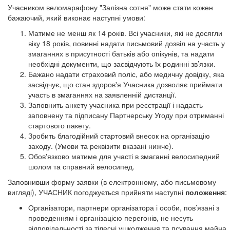
Учасником веломарафону "Залізна сотня" може стати кожен
бажаючий, який виконає наступні умови:
Матиме не менш як 14 років. Всі учасники, які не досягли
віку 18 років, повинні надати письмовий дозвіл на участь у
змаганнях в присутності батьків або опікунів, та надати
необхідні документи, що засвідчують їх родинні зв’язки.
Бажано надати страховий поліс, або медичну довідку, яка
засвідчує, що стан здоров'я Учасника дозволяє приймати
участь в змаганнях на заявленній дистанції.
Заповнить анкету учасника при реєстрації і надасть
заповнену та підписану Партнерську Угоду при отриманні
стартового пакету.
Зробить благодійний стартовий внесок на організацію
заходу. (Умови та реквізити вказані нижче).
Обов'язково матиме для участі в змаганні велосипедний
шолом та справний велосипед.
Заповнивши форму заявки (в електронному, або письмовому
вигляді), УЧАСНИК погоджується прийняти наступні
положення
:
Організатори, партнери організатора і особи, пов’язані з
проведенням і організацією перегонів, не несуть
відповідальності за тілесні ушкодження та псування майна,