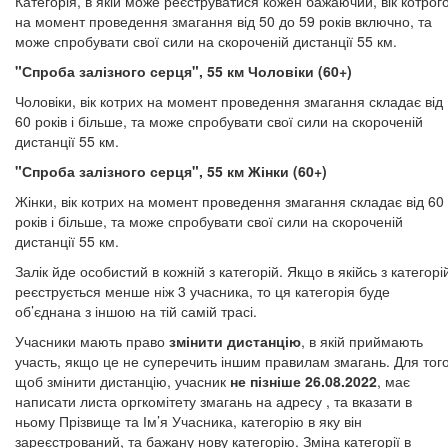
Категорія, в якій може реєструватися кожен бажаючий, вік котрог
на момент проведення змагання від 50 до 59 років включно, та
може спробувати свої сили на скороченій дистанції 55 км.
"Спроба залізного серця", 55 км Чоловіки (60+)
Чоловіки, вік котрих на момент проведення змагання складає від
60 років і більше, та може спробувати свої сили на скороченій
дистанції 55 км.
"Спроба залізного серця", 55 км Жінки (60+)
Жінки, вік котрих на момент проведення змагання складає від 60
років і більше, та може спробувати свої сили на скороченій
дистанції 55 км.
Залік йде особистий в кожній з категорій. Якщо в якійсь з категорі
реєструється менше ніж 3 учасника, то ця категорія буде
об’єднана з іншою на тій самій трасі.
Учасники мають право
змінити дистанцію
, в якій приймають
участь, якщо це не суперечить іншим правилам змагань. Для того
щоб змінити дистанцію, учасник
не пізніше 26.08.2022
, має
написати листа оргкомітету змагань на адресу , та вказати в
ньому Прізвище та Ім’я Учасника, категорію в яку він
зареєстрований, та бажану нову категорію. Зміна категорії в