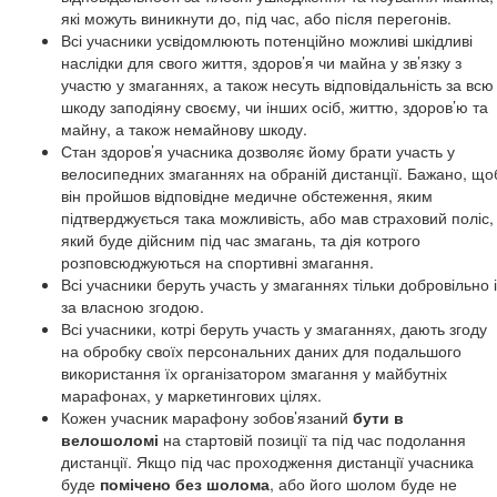
які можуть виникнути до, під час, або після перегонів.
Всі учасники усвідомлюють потенційно можливі шкідливі
наслідки для свого життя, здоров’я чи майна у зв’язку з
участю у змаганнях, а також несуть відповідальність за всю
шкоду заподіяну своєму, чи інших осіб, життю, здоров’ю та
майну, а також немайнову шкоду.
Стан здоров’я учасника дозволяє йому брати участь у
велосипедних змаганнях на обраній дистанції. Бажано, що
він пройшов відповідне медичне обстеження, яким
підтверджується така можливість, або мав страховий поліс,
який буде дійсним під час змагань, та дія котрого
розповсюджуються на спортивні змагання.
Всі учасники беруть участь у змаганнях тільки добровільно і
за власною згодою.
Всі учасники, котрі беруть участь у змаганнях, дають згоду
на обробку своїх персональних даних для подальшого
використання їх організатором змагання у майбутніх
марафонах, у маркетингових цілях.
Кожен учасник марафону зобов’язаний
бути в
велошоломі
на стартовій позиції та під час подолання
дистанції. Якщо під час проходження дистанції учасника
буде
помічено без шолома
, або його шолом буде не