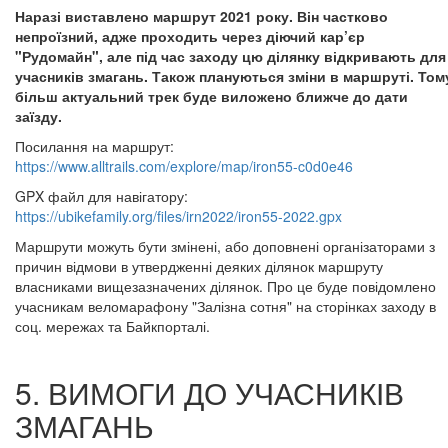
Наразі виставлено маршрут 2021 року. Він частково
непроїзний, адже проходить через діючий кар’єр
"Рудомайн", але під час заходу цю ділянку відкривають для
учасників змагань. Також плануються зміни в маршруті. Том
більш актуальний трек буде виложено ближче до дати
заїзду.
Посилання на маршрут:
https://www.alltrails.com/explore/map/iron55-c0d0e46
GPX файл для навігатору:
https://ubikefamily.org/files/irn2022/iron55-2022.gpx
Маршрути можуть бути змінені, або доповнені організаторами з
причин відмови в утвердженні деяких ділянок маршруту
власниками вищезазначених ділянок. Про це буде повідомлено
учасникам веломарафону "Залізна сотня" на сторінках заходу в
соц. мережах та Байкпорталі.
5. ВИМОГИ ДО УЧАСНИКІВ
ЗМАГАНЬ