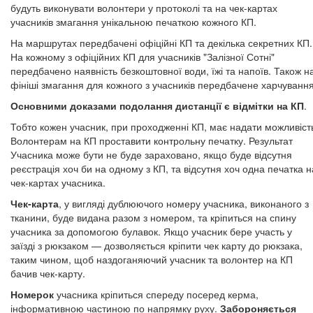
будуть виконувати волонтери у протоколі та на чек-картах
учасників змагання унікальною печаткою кожного КП.
На маршрутах передбачені офіційні КП та декілька секретних КП.
На кожному з офіційних КП для учасників "Залізної Сотні"
передбачено наявність безкоштовної води, їжі та напоїв. Також н
фініші змагання для кожного з учасників передбачене харчування
Основними доказами подолання дистанції є відмітки на КП
.
Тобто кожен учасник, при проходженні КП, має надати можливіст
Волонтерам на КП проставити контрольну печатку. Результат
Учасника може бути не буде зараховано, якщо буде відсутня
реєстрація хоч би на одному з КП, та відсутня хоч одна печатка н
чек-картах учасника.
Чек-карта
, у вигляді дублюючого номеру учасника, виконаного з
тканини, буде видана разом з номером, та кріпиться на спину
учасника за допомогою булавок. Якщо учасник бере участь у
заїзді з рюкзаком — дозволяється кріпити чек карту до рюкзака,
таким чином, щоб наздоганяючий учасник та волонтер на КП
бачив чек-карту.
Номерок
учасника кріпиться спереду посеред керма,
інформативною частиною по напрямку руху.
Забороняється