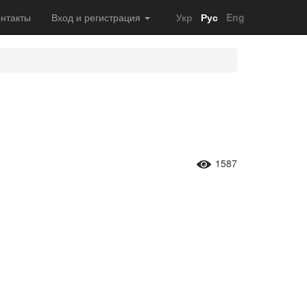
нтакты
Вход и регистрация
Укр
Рус
Eng
1587