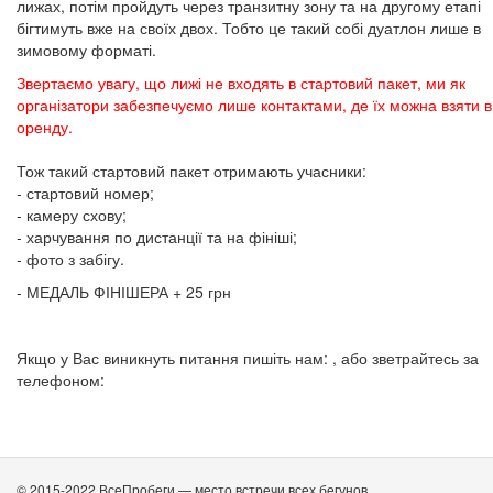
лижах, потім пройдуть через транзитну зону та на другому етапі
бігтимуть вже на своїх двох. Тобто це такий собі дуатлон лише в
зимовому форматі.
Звертаємо увагу, що лижі не входять в стартовий пакет, ми як
організатори забезпечуємо лише контактами, де їх можна взяти в
оренду.
Тож такий стартовий пакет отримають учасники:
- стартовий номер;
- камеру схову;
- харчування по дистанції та на фініші;
- фото з забігу.
- МЕДАЛЬ ФІНІШЕРА + 25 грн
Якщо у Вас виникнуть питання пишіть нам: , або зветрайтесь за
телефоном:
© 2015-2022 ВсеПробеги — место встречи всех бегунов.