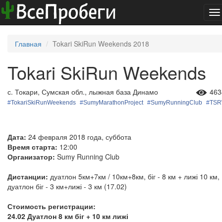
To
na
Главная
Tokari SkiRun Weekends 2018
Tokari SkiRun Weekends
с. Токари, Сумская обл., лыжная база Динамо
463
#
TokariSkiRunWeekends
#
SumyMarathonProject
#
SumyRunningClub
#
TS
Дата:
24 февраля 2018 года, суббота
Время старта:
12:00
Организатор:
Sumy Running Club
Дистанции:
дуатлон 5км+7км / 10км+8км, біг - 8 км + лижі 10 км,
дуатлон біг - 3 км+лижі - 3 км (17.02)
Стоимость регистрации:
24.02 Дуатлон 8 км біг + 10 км лижі