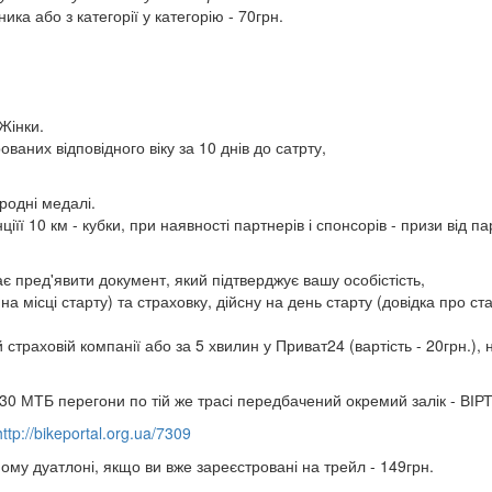
ка або з категорії у категорію - 70грн.
 Жінки.
ованих відповідного віку за 10 днів до сатрту,
родні медалі.
її 10 км - кубки, при наявності партнерів і спонсорів - призи від пар
 пред'явити документ, який підтверджує вашу особістість,
на місці старту) та страховку, дійсну на день старту (довідка про 
страховій компанії або за 5 хвилин у Приват24 (вартість - 20грн.),
 12:30 МТБ перегони по тій же трасі передбачений окремий залік - 
http://bikeportal.org.ua/7309
льному дуатлоні, якщо ви вже зареєстровані на трейл - 149грн.