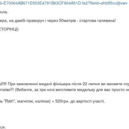
nid=E70064AB671E503E4791B63CF904A51D.fe2?fileId=shbflftnuiijtvwv
кола.
зера, на дамбі праворуч і через 50метрів - стартова галявина!
 СТОРІНЦІ)
!!!!
При замовленні медалі фінішера після 22 липня ви зможете от
аїво!!! (Вибачте, за три ночі виготивити медальку для вас просто н
 "Rain", магнітик, наліпки) + 520грн. до вартості участі.
аси.