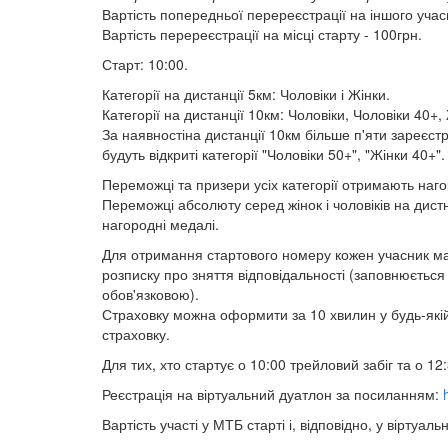
Вартість попередньої перереєстрації на іншого учасни
Вартість перереєстрації на місці старту - 100грн.
Старт: 10:00.
Категорії на дистанції 5км: Чоловіки і Жінки.
Категорії на дистанції 10км: Чоловіки, Чоловіки 40+,
За наявностіна дистанції 10км більше п'яти зареєстр
будуть відкриті категорії "Чоловіки 50+", "Жінки 40+".
Переможці та призери усіх категорії отримають наго
Переможці абсолюту серед жінок і чоловіків на дистнці
нагородні медалі.
Для отримання стартового номеру кожен учасник має
розписку про зняття відповідальності (заповнюється 
обов'язковою).
Страховку можна оформити за 10 хвилин у будь-якій 
страховку.
Для тих, хто стартує о 10:00 трейловий забіг та о
Реєстрація на віртуальний дуатлон за посиланням:
Вартість участі у МТБ старті і, відповідно, у віртуа