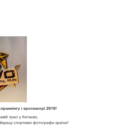
лраннінгу і кроскантрі 2019!
авій трасі у Китаєво,
айкращі спортивні фотографи країни!