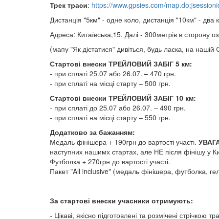
Трек траси
:
https://www.gpsies.com/map.do;jsessio
Дистанція "5км" - одне коло, дистанція "10км" - два 
Адреса: Китаївська,15. Далі - 300метрів в сторону о
(мапу "Як дістатися" дивіться, будь ласка, на нашій
Стартові внески ТРЕЙЛОВИЙ ЗАБІГ 5 км:
- при сплаті 25.07 або 26.07. – 470 грн.
- при сплаті на місці старту – 500 грн.
Стартові внески ТРЕЙЛОВИЙ ЗАБІГ 10 км:
- при сплаті до 25.07 або 26.07. – 490 грн.
- при сплаті на місці старту – 550 грн.
Додатково за бажанням:
Медаль фінішера + 190грн до вартості участі.
УВАГА
наступних нашимх стартах, але НЕ після фінішу у Кит
Футболка + 270грн до вартості участі.
Пакет "All inclusive" (медаль фінішера, футболка, гель
За стартові внески учасники отримують:
- Цікаві, якісно підготовлені та розмічені стрічкою тр