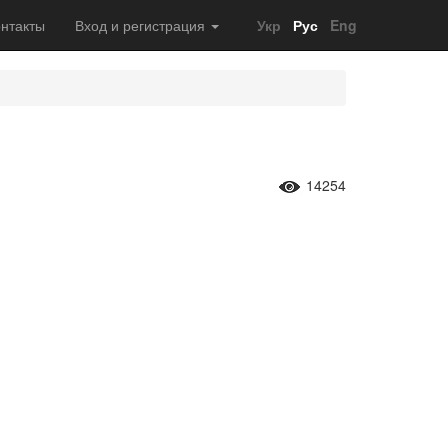
нтакты
Вход и регистрация
Укр
Рус
Eng
14254