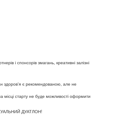
тнерів і спонсорів змагань, креативні залізні
стан здоров'я є рекомендованою, але не
 на місці старту не буде можливості оформити
ВІРТУАЛЬНИЙ ДУАТЛОН!