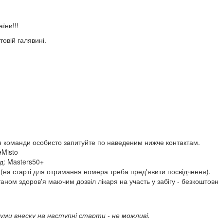
їни!!!
товій галявині.
ля команди особисто запитуйте по наведеним нижче контактам.
eMisto
д: Masters50+
(на старті для отримання номера треба пред'явити посвідчення).
ном здоров'я маючим дозвіл лікаря на участь у забігу - безкошто
уми внеску на наступні старти - не можливі.