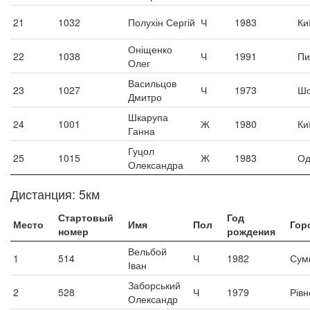
21
1032
Полухін Сергій
Ч
1983
Ки
Оніщенко
22
1038
Ч
1991
Пи
Олег
Васильцов
23
1027
Ч
1973
Шо
Дмитро
Шкарупа
24
1001
Ж
1980
Ки
Ганна
Гуцол
25
1015
Ж
1983
Од
Олександра
Дистанция: 5км
Стартовый
Год
Место
Имя
Пол
Гор
номер
рождения
Вельбой
1
514
Ч
1982
Сум
Іван
Заборський
2
528
Ч
1979
Рівн
Олександр