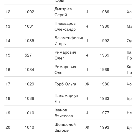
Юрій
Дмитрієв
12
1002
Ч
1989
Ха
Сергій
Пивоваров
13
1031
Ч
1980
Ма
Олександр
Блюменфельд
14
1035
Ч
1992
Од
Игорь
Римарович
Ка
15
527
Ч
1969
Олег
По
Римарович
Ка
16
1034
Ч
1969
Олег
По
17
1029
Горб Ольга
Ж
1986
Чо
Паламарчук
18
1036
Ч
1983
Бр
Ян
Іванов
19
1010
Ч
1977
Не
Вячеслав
Шепшелей
20
1040
Ж
1993
Дн
Вікторія