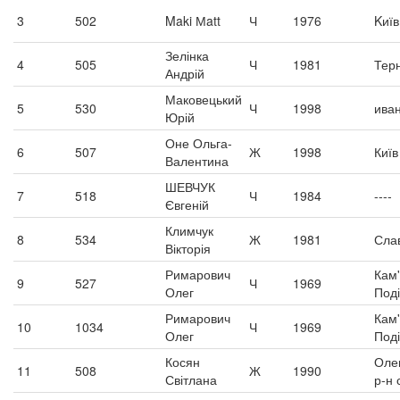
3
502
Maki Мatt
Ч
1976
Kиїв
Зелінка
4
505
Ч
1981
Тер
Андрій
Маковецький
5
530
Ч
1998
ива
Юрій
Оне Ольга-
6
507
Ж
1998
Київ
Валентина
ШЕВЧУК
7
518
Ч
1984
----
Євгеній
Климчук
8
534
Ж
1981
Сла
Вікторія
Римарович
Кам
9
527
Ч
1969
Олег
Под
Римарович
Кам
10
1034
Ч
1969
Олег
Под
Косян
Оле
11
508
Ж
1990
Світлана
р-н 