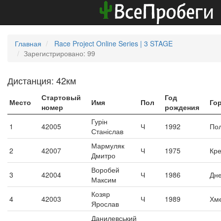
Главная
Race Project Online Series | 3 STAGE
Зарегистрировано: 99
Дистанция: 42км
Стартовый
Год
Место
Имя
Пол
Го
номер
рождения
Гурін
1
42005
Ч
1992
По
Станіслав
Мармуляк
2
42007
Ч
1975
Кр
Дмитро
Воробей
3
42004
Ч
1986
Дн
Максим
Козяр
4
42003
Ч
1989
Хм
Ярослав
Данилевський