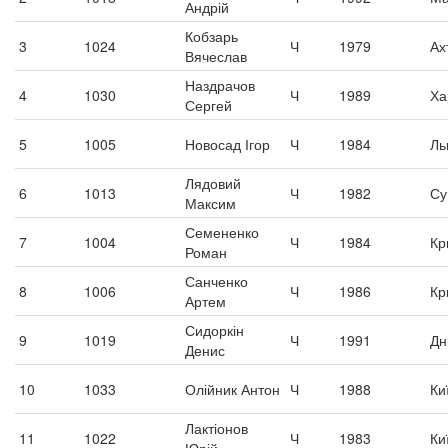
Андрій
Кобзарь
3
1024
Ч
1979
Ах
Вячеслав
Наздрачов
4
1030
Ч
1989
Ха
Сергей
5
1005
Новосад Ігор
Ч
1984
Ль
Лядовий
6
1013
Ч
1982
Су
Максим
Семененко
7
1004
Ч
1984
Кр
Роман
Санченко
8
1006
Ч
1986
Кр
Артем
Сидоркін
9
1019
Ч
1991
Дн
Денис
10
1033
Олійник Антон
Ч
1988
Ки
Лактіонов
11
1022
Ч
1983
Ки