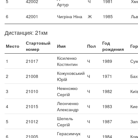
5
42002
Ч
1981
Хм
Артур
6
42001
Чигріна Ніна
Ж
1985
Льв
Дистанция: 21км
Стартовый
Год
Место
Имя
Пол
Го
номер
рождения
Кісиленко
1
21017
Ч
1989
Су
Костянтин
Кожуховський
2
21008
Ч
1971
Бах
Юрiй
Немножко
3
21010
Ч
1982
Киї
Сергій
Леонченко
4
21015
Ч
1983
Кие
Александр
Шепель
5
21012
Ч
1987
Зап
Сергій
Герасимчук
6
21005
Ч
1984
Ков