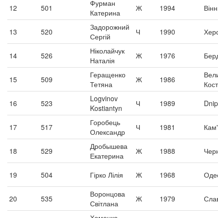
Фурман
12
501
Ж
1994
Він
Катерина
Задорожний
13
520
Ч
1990
Хер
Сергій
Ніколайчук
14
526
Ж
1976
Берд
Наталія
Геращенко
Вел
15
509
Ж
1986
Тетяна
Кос
Logvinov
16
523
Ч
1989
Dnip
Kostiantyn
Горобець
17
517
Ч
1981
Кам
Олександр
Дробышева
18
529
Ж
1988
Чер
Екатерина
19
504
Гірко Лілія
Ж
1968
Оде
Воронцова
20
535
Ж
1979
Сла
Світлана
Хоменко