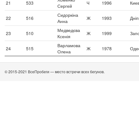
21
533
Ч
1996
Кие
Сергей
Сидоркіна
22
516
Ж
1993
Дні
Анна
Медведєва
23
510
Ж
1999
Зап
Ксенія
Варламова
24
515
Ж
1978
Оде
Олена
© 2015-2021 ВсеПробеги — место встречи всех бегунов.