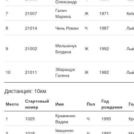
Олександр
Галич
7
21007
Ж
1971
Киї
Марина
8
21014
Чень Роман
Ч
1987
Льв
Мельничук
9
21002
Ж
1992
Льв
Богдана
Збаращук
10
21011
Ж
1982
Льв
Галина
Дистанция: 10км
Стартовый
Год
Место
Имя
Пол
Го
номер
рождения
Кравченко
1
1025
Ч
1995
Кр
Вадим
Іващенко
2
1018
Ч
1992
Ма