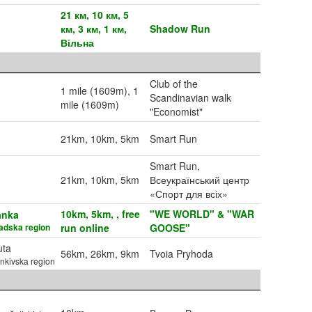
21 км, 10 км, 5
км, 3 км, 1 км,
Shadow Run
Вільна
Club of the
1 mile (1609m), 1
Scandinavian walk
mile (1609m)
"Economist"
21km, 10km, 5km
Smart Run
Smart Run,
21km, 10km, 5km
Всеукраїнський центр
«Спорт для всіх»
10km, 5km, , free
"WE WORLD" & "WAR
anka
adska region
run online
GOOSE"
uta
56km, 26km, 9km
Tvoia Pryhoda
nkivska region