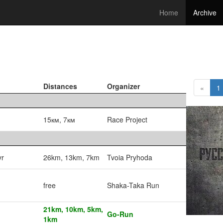
Home
Archive
Distances
Organizer
«
1
15км, 7км
Race Project
yr
26km, 13km, 7km
Tvoia Pryhoda
free
Shaka-Taka Run
21km, 10km, 5km,
Go-Run
1km