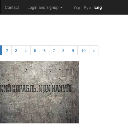
Contact
Login and signup
Укр
Рус
Eng
2
3
4
5
6
7
8
9
10
»