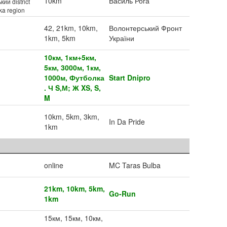
10km
Василь Рога
кий district
ka region
42, 21km, 10km,
Волонтерський Фронт
1km, 5km
України
10км, 1км+5км,
5км, 3000м, 1км,
1000м, Футболка
Start Dnipro
. Ч S,М; Ж XS, S,
M
10km, 5km, 3km,
In Da Pride
1km
online
MC Taras Bulba
21km, 10km, 5km,
Go-Run
1km
15км, 15км, 10км,