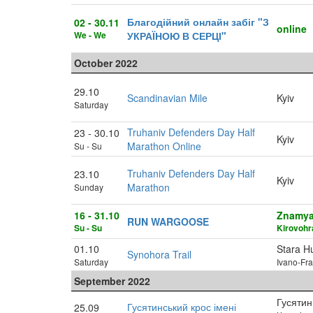
Благодійний онлайн забіг "З
02 - 30.11
online
We - We
УКРАЇНОЮ В СЕРЦІ"
October 2022
29.10
Scandinavian Mile
Kyiv
Saturday
Truhaniv Defenders Day Half
23 - 30.10
Kyiv
Marathon Online
Su - Su
Truhaniv Defenders Day Half
23.10
Kyiv
Marathon
Sunday
16 - 31.10
Znamy
RUN WARGOOSE
Su - Su
Kirovohr
01.10
Stara H
Synohora Trail
Saturday
Ivano-Fra
September 2022
Гусятин
Гусятинський крос імені
25.09