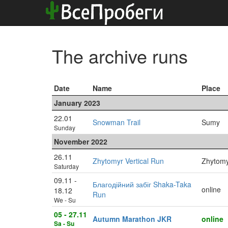
The archive runs
Date
Name
Place
January 2023
22.01
Snowman Trail
Sumy
Sunday
November 2022
26.11
Zhytomyr Vertical Run
Zhytom
Saturday
09.11 -
Благодійний забіг Shaka-Taka
online
18.12
Run
We - Su
05 - 27.11
Autumn Marathon JKR
online
Sa - Su