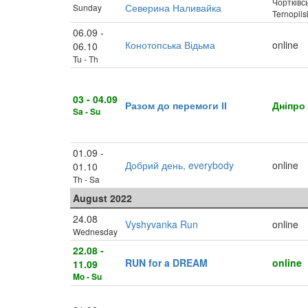
Чортківсь
Северина Наливайка
Sunday
Ternopils
06.09 -
Конотопська Відьма
online
06.10
Tu - Th
03 - 04.09
Разом до перемоги ІІ
Дніпро
Sa - Su
01.09 -
Добрий день, everybody
online
01.10
Th - Sa
August 2022
24.08
Vyshyvanka Run
online
Wednesday
22.08 -
RUN for a DREAM
online
11.09
Mo - Su