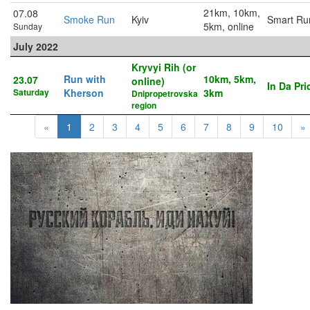
21km, 10km,
07.08
Smoke Run
Kyiv
Smart Ru
5km, online
Sunday
July 2022
Kryvyi Rih (or
Run with
10km, 5km,
23.07
online)
In Da Pri
Saturday
Kherson
3km
Dnipropetrovska
region
«
1
2
3
4
5
6
7
8
9
10
»