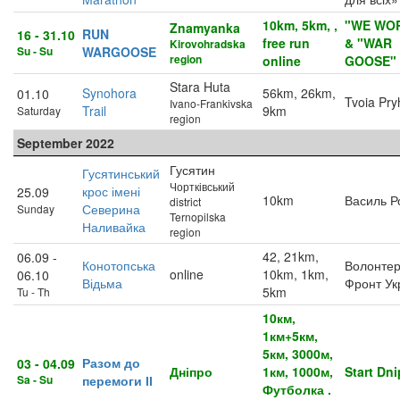
10km, 5km, ,
"WE WO
Znamyanka
RUN
16 - 31.10
free run
& "WAR
Kirovohradska
Su - Su
WARGOOSE
region
online
GOOSE"
Stara Huta
Synohora
56km, 26km,
01.10
Tvoia Pr
Ivano-Frankivska
Trail
9km
Saturday
region
September 2022
Гусятин
Гусятинський
Чортківський
крос імені
25.09
10km
Василь Р
district
Северина
Sunday
Ternopilska
Наливайка
region
42, 21km,
06.09 -
Конотопська
Волонтер
online
10km, 1km,
06.10
Відьма
Фронт Ук
5km
Tu - Th
10км,
1км+5км,
5км, 3000м,
Разом до
03 - 04.09
Дніпро
1км, 1000м,
Start Dni
Sa - Su
перемоги ІІ
Футболка .