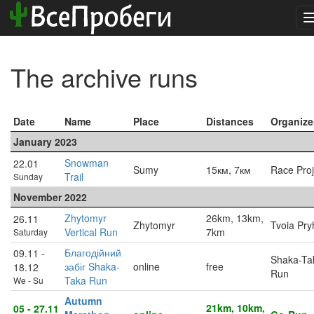
The archive runs
Date
Name
Place
Distances
Organize
January 2023
Snowman
22.01
Sumy
15км, 7км
Race Proj
Trail
Sunday
November 2022
Zhytomyr
26km, 13km,
26.11
Zhytomyr
Tvoia Pr
Vertical Run
7km
Saturday
Благодійний
09.11 -
Shaka-Ta
забіг Shaka-
online
free
18.12
Run
Taka Run
We - Su
Autumn
21km, 10km,
05 - 27.11