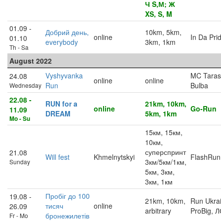
Ч S,М; Ж
XS, S, M
01.09 -
Добрий день,
10km, 5km,
online
In Da Pri
01.10
everybody
3km, 1km
Th - Sa
August 2022
Vyshyvanka
MC Taras
24.08
online
online
Run
Bulba
Wednesday
22.08 -
RUN for a
21km, 10km,
online
Go-Run
11.09
DREAM
5km, 1km
Mo - Su
15км, 15км,
10км,
суперспринт
21.08
Will fest
Khmelnytskyi
FlashRun
3км/5км/1км,
Sunday
5км, 3км,
3км, 1км
Пробіг до 100
19.08 -
21km, 10km,
Run Ukra
тисяч
online
26.09
arbitrary
ProBig, 
бронежилетів
Fr - Mo