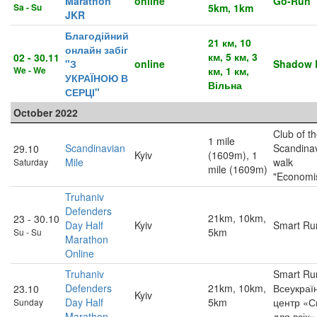
Marathon
online
Go-Run
Sa - Su
5km, 1km
JKR
Благодійний
21 км, 10
онлайн забіг
км, 5 км, 3
02 - 30.11
"З
online
Shadow 
We - We
км, 1 км,
УКРАЇНОЮ В
Вільна
СЕРЦІ"
October 2022
Club of t
1 mile
Scandinavian
Scandina
29.10
Kyiv
(1609m), 1
Mile
walk
Saturday
mile (1609m)
"Economi
Truhaniv
Defenders
21km, 10km,
23 - 30.10
Day Half
Kyiv
Smart Ru
5km
Su - Su
Marathon
Online
Truhaniv
Smart Ru
Defenders
21km, 10km,
Всеукраї
23.10
Kyiv
Day Half
5km
центр «С
Sunday
Marathon
для всіх»