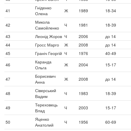
Гніденко
41
Ж
1989
18-34
Олена
Микола
42
Ч
1981
18-39
Самойленко
43
Леонід Жоров
Ч
2006
до 14
44
Гросс Марго
Ж
2008
до 14
45
Граніч Георгій
Ч
1976
40-49
Каранда
46
Ж
2004
15-17
Ольга
Борисевич
47
Ж
2008
до 14
Анна
Сіверський
48
Ч
1983
18-39
Вадим
Тереховець
49
Ч
2003
15-17
Влад
Яценко
50
Ч
1956
60-69
Анатолий