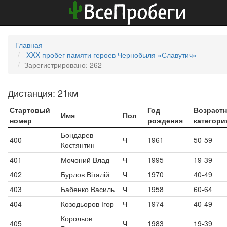
Главная
XXX пробег памяти героев Чернобыля «Славутич»
Зарегистрировано: 262
Дистанция: 21км
Стартовый
Год
Возрастн
Имя
Пол
номер
рождения
категори
Бондарев
400
Ч
1961
50-59
Костянтин
401
Мочоний Влад
Ч
1995
19-39
402
Бурлов Віталій
Ч
1970
40-49
403
Бабенко Василь
Ч
1958
60-64
404
Козодьоров Ігор
Ч
1974
40-49
Корольов
405
Ч
1983
19-39