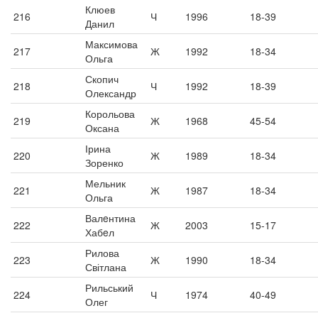
Клюев
216
Ч
1996
18-39
Данил
Максимова
217
Ж
1992
18-34
Ольга
Скопич
218
Ч
1992
18-39
Олександр
Корольова
219
Ж
1968
45-54
Оксана
Ірина
220
Ж
1989
18-34
Зоренко
Мельник
221
Ж
1987
18-34
Ольга
Валeнтина
222
Ж
2003
15-17
Хабeл
Рилова
223
Ж
1990
18-34
Світлана
Рильський
224
Ч
1974
40-49
Олег