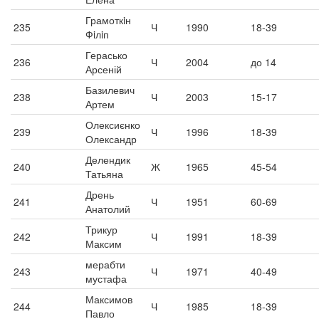
Грамоткiн
235
Ч
1990
18-39
Фiлiп
Герасько
236
Ч
2004
до 14
Арсеній
Базилевич
238
Ч
2003
15-17
Артем
Олексиєнко
239
Ч
1996
18-39
Олександр
Делендик
240
Ж
1965
45-54
Татьяна
Дрень
241
Ч
1951
60-69
Анатолий
Трикур
242
Ч
1991
18-39
Максим
мерабти
243
Ч
1971
40-49
мустафа
Максимов
244
Ч
1985
18-39
Павло