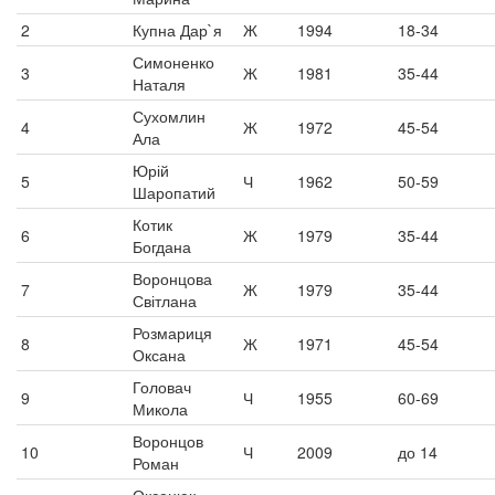
2
Купна Дар`я
Ж
1994
18-34
Симоненко
3
Ж
1981
35-44
Наталя
Сухомлин
4
Ж
1972
45-54
Ала
Юрій
5
Ч
1962
50-59
Шаропатий
Котик
6
Ж
1979
35-44
Богдана
Воронцова
7
Ж
1979
35-44
Світлана
Розмариця
8
Ж
1971
45-54
Оксана
Головач
9
Ч
1955
60-69
Микола
Воронцов
10
Ч
2009
до 14
Роман