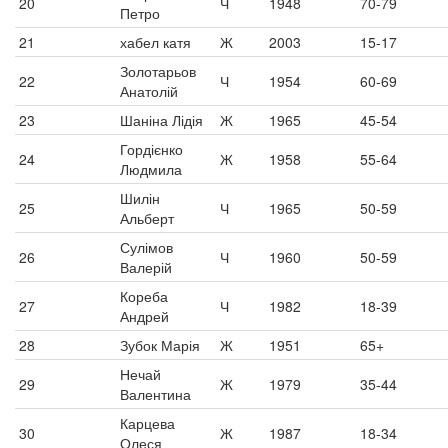
20
Ч
1948
70-79
Петро
21
хабел катя
Ж
2003
15-17
Золотарьов
22
Ч
1954
60-69
Анатолій
23
Шаніна Лідія
Ж
1965
45-54
Гордієнко
24
Ж
1958
55-64
Людмила
Шилін
25
Ч
1965
50-59
Альберт
Сулімов
26
Ч
1960
50-59
Валерій
Кореба
27
Ч
1982
18-39
Андрей
28
Зубок Марія
Ж
1951
65+
Нечай
29
Ж
1979
35-44
Валентина
Карцева
30
Ж
1987
18-34
Олеся