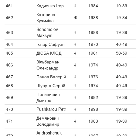
461
Кадченко Ігор
Ч
1984
19-39
Катерина
462
Ж
1988
19-34
Кузьміна
Bohomolov
463
Ч
1988
19-39
Maksym
464
Іхтіар Сафуан
Ч
1970
40-49
465
ДЮБА КЛОД
Ч
1961
50-59
Зільберман
466
Ч
1974
40-49
Олександр
467
Панов Валерій
Ч
1976
40-49
468
Шурута Сергій
Ч
1974
40-49
Пилипишин
469
Ч
1982
19-39
Дмитро
470
Pushkarou Petr
Ч
1998
19-39
Демянович
471
Ч
1983
19-39
Володимир
Androshchuk
472
Ч
1987
19-39