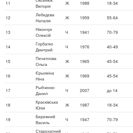
Оксенюк
11
Ж
1988
18-34
Вікторія
Лебедєва
12
Ж
1959
55-64
Наталія
Нікончук
13
Ч
1941
70-79
Олексій
Горбатко
14
Ч
1976
40-49
Дмитрий
Печатнова
15
Ж
1965
45-54
Ольга
Єрьоміна
16
Ж
1969
45-54
Ніна
Рыбченко
17
Ч
2007
до 14
Данил
Красківська
18
Ж
1987
18-34
Юлія
Бережний
19
Ч
1947
70-79
Василь
Старохатний