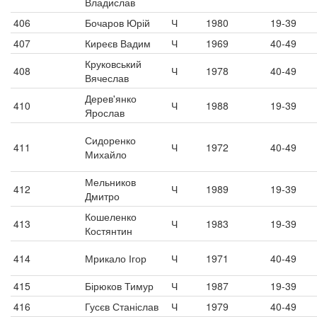
Владислав
406
Бочаров Юрій
Ч
1980
19-39
407
Киреєв Вадим
Ч
1969
40-49
Круковський
408
Ч
1978
40-49
Вячеслав
Дерев'янко
410
Ч
1988
19-39
Ярослав
Сидоренко
411
Ч
1972
40-49
Михайло
Мельников
412
Ч
1989
19-39
Дмитро
Кошеленко
413
Ч
1983
19-39
Костянтин
414
Мрикало Ігор
Ч
1971
40-49
415
Бірюков Тимур
Ч
1987
19-39
416
Гусєв Станіслав
Ч
1979
40-49