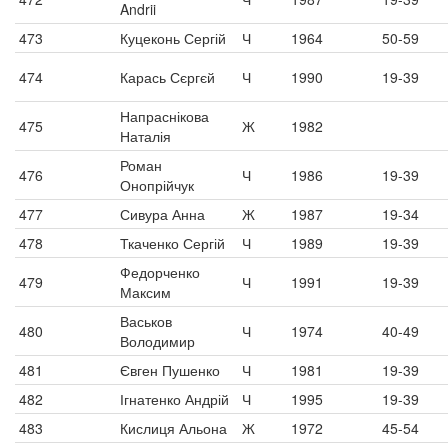
Andrii
473
Куцеконь Сергій
Ч
1964
50-59
474
Карась Сєргєй
Ч
1990
19-39
Напраснікова
475
Ж
1982
Наталія
Роман
476
Ч
1986
19-39
Онопрійчук
477
Сивура Анна
Ж
1987
19-34
478
Ткаченко Сергій
Ч
1989
19-39
Федорченко
479
Ч
1991
19-39
Максим
Васьков
480
Ч
1974
40-49
Володимир
481
Євген Пушенко
Ч
1981
19-39
482
Ігнатенко Андрій
Ч
1995
19-39
483
Кислиця Альона
Ж
1972
45-54