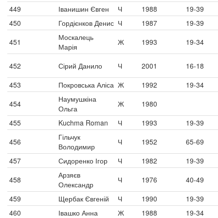
449
Іванишин Євген
Ч
1988
19-39
450
Гордієнков Денис
Ч
1987
19-39
Москалець
451
Ж
1993
19-34
Марія
452
Сірий Данило
Ч
2001
16-18
453
Покровська Аліса
Ж
1992
19-34
Наумушкіна
454
Ж
1980
Ольга
455
Kuchma Roman
Ч
1993
19-39
Гільчук
456
Ч
1952
65-69
Володимир
457
Сидоренко Ігор
Ч
1982
19-39
Арзяєв
458
Ч
1976
40-49
Олександр
459
Щербак Євгеній
Ч
1990
19-39
460
Івашко Анна
Ж
1988
19-34