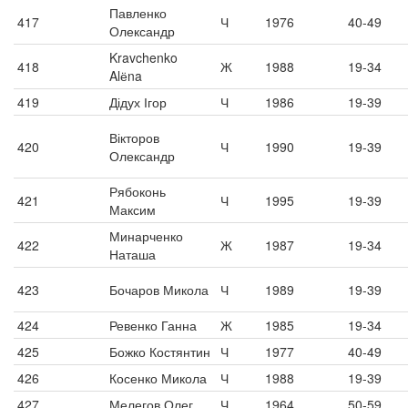
Павленко
417
Ч
1976
40-49
Олександр
Kravchenko
418
Ж
1988
19-34
Alёna
419
Дідух Ігор
Ч
1986
19-39
Вікторов
420
Ч
1990
19-39
Олександр
Рябоконь
421
Ч
1995
19-39
Максим
Минарченко
422
Ж
1987
19-34
Наташа
423
Бочаров Микола
Ч
1989
19-39
424
Ревенко Ганна
Ж
1985
19-34
425
Божко Костянтин
Ч
1977
40-49
426
Косенко Микола
Ч
1988
19-39
427
Мелегов Олег
Ч
1964
50-59