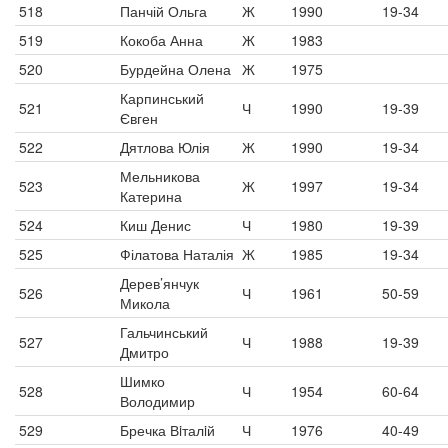
518
Панчій Ольга
Ж
1990
19-34
519
Кокоба Анна
Ж
1983
520
Бурдейна Олена
Ж
1975
Карпинський
521
Ч
1990
19-39
Євген
522
Дятлова Юлія
Ж
1990
19-34
Мельникова
523
Ж
1997
19-34
Катерина
524
Киш Денис
Ч
1980
19-39
525
Філатова Наталія
Ж
1985
19-34
Дерев’янчук
526
Ч
1961
50-59
Микола
Гальчинський
527
Ч
1988
19-39
Дмитро
Шимко
528
Ч
1954
60-64
Володимир
529
Бречка Вiталiй
Ч
1976
40-49