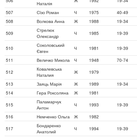
506
Ж
1992
19-34
Наталія
507
Сiзо Роман
Ч
1975
40-49
508
Волкова Анна
Ж
1988
19-34
Стрелюк
509
Ч
1985
19-39
Олександр
Соколовський
510
Ч
1981
19-39
Євген
511
Величко Микола
Ч
1948
70-74
Ковалевська
512
Ж
1979
Наталия
513
Заяць Марія
Ж
1989
19-34
514
Гера Роксоляна
Ж
1981
Паламарчук
515
Ч
1993
19-39
Антон
516
Немченко Ольга
Ж
1982
Бондаренко
517
Ч
1994
19-39
Анатолий