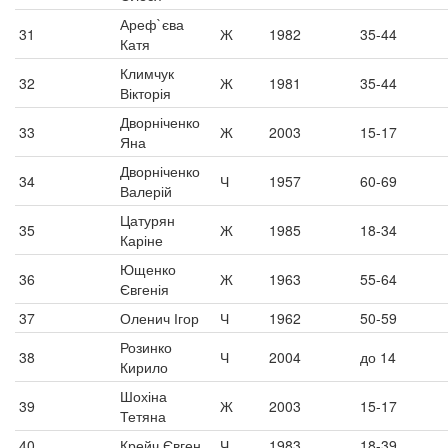
Ареф`єва
31
Ж
1982
35-44
Катя
Климчук
32
Ж
1981
35-44
Вікторія
Дворніченко
33
Ж
2003
15-17
Яна
Дворніченко
34
Ч
1957
60-69
Валерій
Цатурян
35
Ж
1985
18-34
Каріне
Ющенко
36
Ж
1963
55-64
Євгенія
37
Оленич Ігор
Ч
1962
50-59
Розинко
38
Ч
2004
до 14
Кирило
Шохіна
39
Ж
2003
15-17
Тетяна
40
Крейч Євген
Ч
1983
18-39