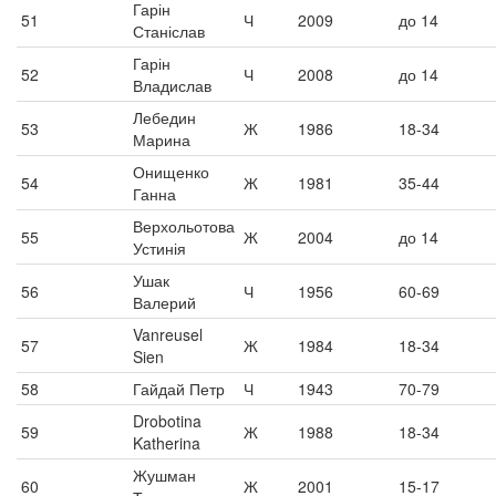
Гарін
51
Ч
2009
до 14
Станіслав
Гарін
52
Ч
2008
до 14
Владислав
Лебедин
53
Ж
1986
18-34
Марина
Онищенко
54
Ж
1981
35-44
Ганна
Верхольотова
55
Ж
2004
до 14
Устинія
Ушак
56
Ч
1956
60-69
Валерий
Vanreusel
57
Ж
1984
18-34
Sien
58
Гайдай Петр
Ч
1943
70-79
Drobotina
59
Ж
1988
18-34
Katherina
Жушман
60
Ж
2001
15-17