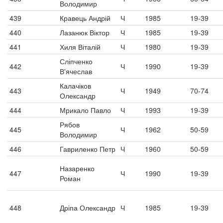
Володимир
439
Кравець Андрій
Ч
1985
19-39
440
Лазанюк Віктор
Ч
1985
19-39
441
Хиля Віталій
Ч
1980
19-39
Сліпченко
442
Ч
1990
19-39
В'ячеслав
Калачіков
443
Ч
1949
70-74
Олександр
444
Мрикало Павло
Ч
1993
19-39
Рябов
445
Ч
1962
50-59
Володимир
446
Гавриленко Петр
Ч
1960
50-59
Назаренко
447
Ч
1990
19-39
Роман
448
Дріпа Олександр
Ч
1985
19-39