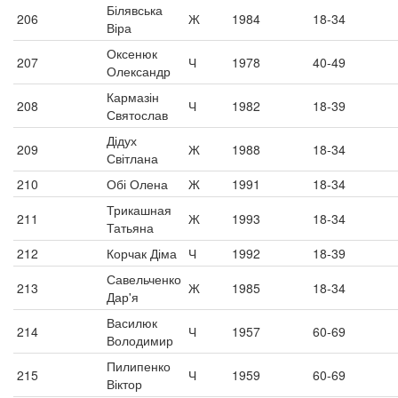
Білявська
206
Ж
1984
18-34
Віра
Оксенюк
207
Ч
1978
40-49
Олександр
Кармазін
208
Ч
1982
18-39
Святослав
Дідух
209
Ж
1988
18-34
Світлана
210
Обі Олена
Ж
1991
18-34
Трикашная
211
Ж
1993
18-34
Татьяна
212
Корчак Діма
Ч
1992
18-39
Савельченко
213
Ж
1985
18-34
Дар'я
Василюк
214
Ч
1957
60-69
Володимир
Пилипенко
215
Ч
1959
60-69
Віктор