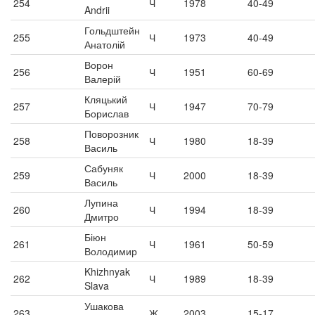
254
Ч
1978
40-49
Andrii
Гольдштейн
255
Ч
1973
40-49
Анатолій
Ворон
256
Ч
1951
60-69
Валерій
Кляцький
257
Ч
1947
70-79
Борислав
Поворозник
258
Ч
1980
18-39
Василь
Сабуняк
259
Ч
2000
18-39
Василь
Лупина
260
Ч
1994
18-39
Дмитро
Біюн
261
Ч
1961
50-59
Володимир
Khizhnyak
262
Ч
1989
18-39
Slava
Ушакова
263
Ж
2003
15-17