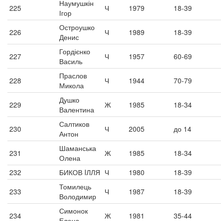
Наумушкін
225
Ч
1979
18-39
Ігор
Остроушко
226
Ч
1989
18-39
Денис
Гордієнко
227
Ч
1957
60-69
Василь
Праслов
228
Ч
1944
70-79
Микола
Душко
229
Ж
1985
18-34
Валентина
Салтиков
230
Ч
2005
до 14
Антон
Шаманська
231
Ж
1985
18-34
Олена
232
БИКОВ IЛЛЯ
Ч
1980
18-39
Томилець
233
Ч
1987
18-39
Володимир
Симонок
234
Ж
1981
35-44
Елена