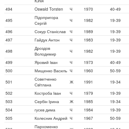
Юлія
494
Oswald Torsten
Ч
1970
40-49
Підопригора
495
Ч
1982
19-39
Сергій
496
Сокур Станіслав
Ч
1989
19-39
497
Гайдук Антон
Ч
1983
19-39
Дроздов
498
Ч
1982
19-39
Володимир
499
Яровий Іван
Ч
1973
40-49
500
Мищенко Василь
Ч
1960
50-59
Советченко
501
Ж
1991
19-34
Свiтлана
502
Костроба Іван
Ч
1979
19-39
503
Сербін Ірина
Ж
1985
19-34
504
гусев дима
Ч
1984
19-39
505
Колесник Андрей
Ч
1967
50-59
Пархоменко